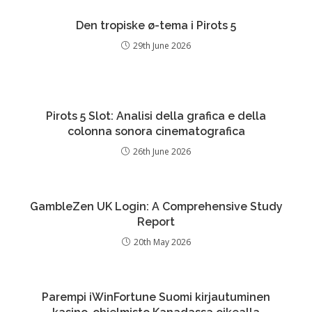
Den tropiske ø-tema i Pirots 5
29th June 2026
Pirots 5 Slot: Analisi della grafica e della
colonna sonora cinematografica
26th June 2026
GambleZen UK Login: A Comprehensive Study
Report
20th May 2026
Parempi iWinFortune Suomi kirjautuminen