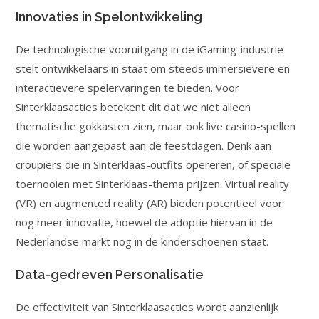
Innovaties in Spelontwikkeling
De technologische vooruitgang in de iGaming-industrie
stelt ontwikkelaars in staat om steeds immersievere en
interactievere spelervaringen te bieden. Voor
Sinterklaasacties betekent dit dat we niet alleen
thematische gokkasten zien, maar ook live casino-spellen
die worden aangepast aan de feestdagen. Denk aan
croupiers die in Sinterklaas-outfits opereren, of speciale
toernooien met Sinterklaas-thema prijzen. Virtual reality
(VR) en augmented reality (AR) bieden potentieel voor
nog meer innovatie, hoewel de adoptie hiervan in de
Nederlandse markt nog in de kinderschoenen staat.
Data-gedreven Personalisatie
De effectiviteit van Sinterklaasacties wordt aanzienlijk