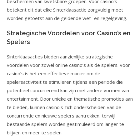
beschermen van kwetsbare groepen. Voor casino’s
betekent dit dat elke Sinterklaasactie zorgvuldig moet
worden getoetst aan de geldende wet- en regelgeving.
Strategische Voordelen voor Casino’s en
Spelers
Sinterklaasacties bieden aanzienlijke strategische
voordelen voor zowel online casino’s als de spelers. Voor
casino’s is het een effectieve manier om de
spelersactiviteit te stimuleren tijdens een periode die
potentieel concurrerend kan zijn met andere vormen van
entertainment. Door unieke en thematische promoties aan
te bieden, kunnen casino’s zich onderscheiden van de
concurrentie en nieuwe spelers aantrekken, terwijl
bestaande spelers worden gestimuleerd om langer te
blijven en meer te spelen.