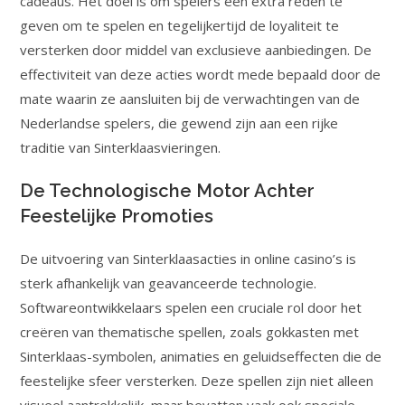
cadeaus. Het doel is om spelers een extra reden te
geven om te spelen en tegelijkertijd de loyaliteit te
versterken door middel van exclusieve aanbiedingen. De
effectiviteit van deze acties wordt mede bepaald door de
mate waarin ze aansluiten bij de verwachtingen van de
Nederlandse spelers, die gewend zijn aan een rijke
traditie van Sinterklaasvieringen.
De Technologische Motor Achter
Feestelijke Promoties
De uitvoering van Sinterklaasacties in online casino’s is
sterk afhankelijk van geavanceerde technologie.
Softwareontwikkelaars spelen een cruciale rol door het
creëren van thematische spellen, zoals gokkasten met
Sinterklaas-symbolen, animaties en geluidseffecten die de
feestelijke sfeer versterken. Deze spellen zijn niet alleen