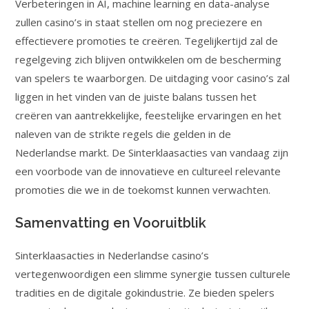
Verbeteringen in AI, machine learning en data-analyse
zullen casino’s in staat stellen om nog preciezere en
effectievere promoties te creëren. Tegelijkertijd zal de
regelgeving zich blijven ontwikkelen om de bescherming
van spelers te waarborgen. De uitdaging voor casino’s zal
liggen in het vinden van de juiste balans tussen het
creëren van aantrekkelijke, feestelijke ervaringen en het
naleven van de strikte regels die gelden in de
Nederlandse markt. De Sinterklaasacties van vandaag zijn
een voorbode van de innovatieve en cultureel relevante
promoties die we in de toekomst kunnen verwachten.
Samenvatting en Vooruitblik
Sinterklaasacties in Nederlandse casino’s
vertegenwoordigen een slimme synergie tussen culturele
tradities en de digitale gokindustrie. Ze bieden spelers