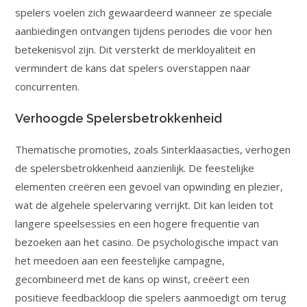
spelers voelen zich gewaardeerd wanneer ze speciale
aanbiedingen ontvangen tijdens periodes die voor hen
betekenisvol zijn. Dit versterkt de merkloyaliteit en
vermindert de kans dat spelers overstappen naar
concurrenten.
Verhoogde Spelersbetrokkenheid
Thematische promoties, zoals Sinterklaasacties, verhogen
de spelersbetrokkenheid aanzienlijk. De feestelijke
elementen creëren een gevoel van opwinding en plezier,
wat de algehele spelervaring verrijkt. Dit kan leiden tot
langere speelsessies en een hogere frequentie van
bezoeken aan het casino. De psychologische impact van
het meedoen aan een feestelijke campagne,
gecombineerd met de kans op winst, creëert een
positieve feedbackloop die spelers aanmoedigt om terug