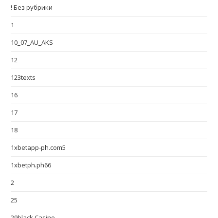
! Без рубрики
1
10_07_AU_AKS
12
123texts
16
17
18
1xbetapp-ph.com5
1xbetph.ph66
2
25
29black Casino