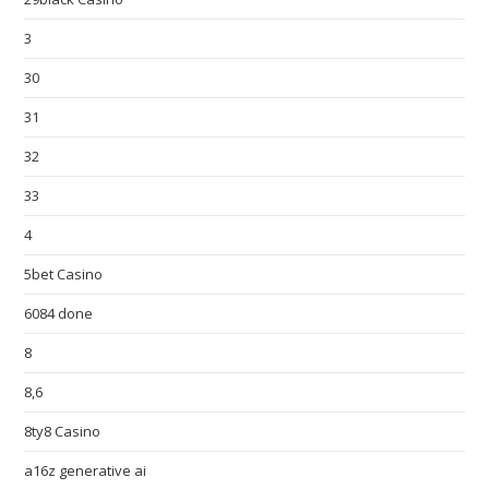
3
30
31
32
33
4
5bet Casino
6084 done
8
8,6
8ty8 Casino
a16z generative ai