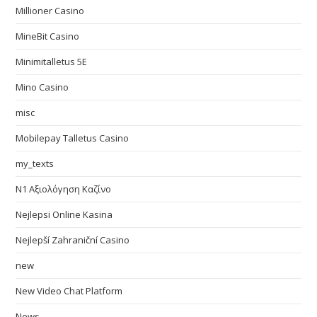
Millioner Casino
MineBit Casino
Minimitalletus 5E
Mino Casino
misc
Mobilepay Talletus Casino
my_texts
N1 Αξιολόγηση Καζίνο
Nejlepsi Online Kasina
Nejlepší Zahraniční Casino
new
New Video Chat Platform
News