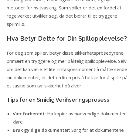
metoder for hvitvasking. Som spiller er det en fordel at
regelverket utvikler seg, da det bidrar til et tryggere
spillmiljø.
Hva Betyr Dette for Din Spillopplevelse?
For deg som spiller, betyr disse sikkerhetsprosedyrene
primært en tryggere og mer pålitelig spillopplevelse. Selv
om det kan være et lite irritasjonsmoment å måtte sende
inn dokumenter, er det en liten pris å betale for å spille på
et casino som tar sikkerhet på alvor.
Tips for en Smidig Verifiseringsprosess
Vær forberedt:
Ha kopier av nødvendige dokumenter
klare.
Bruk gyldige dokumenter:
Sørg for at dokumentene