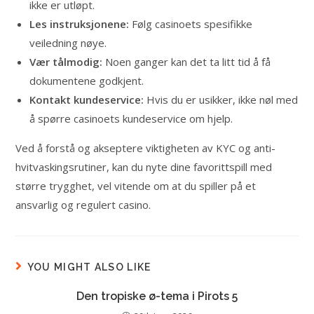
ikke er utløpt.
Les instruksjonene:
Følg casinoets spesifikke
veiledning nøye.
Vær tålmodig:
Noen ganger kan det ta litt tid å få
dokumentene godkjent.
Kontakt kundeservice:
Hvis du er usikker, ikke nøl med
å spørre casinoets kundeservice om hjelp.
Ved å forstå og akseptere viktigheten av KYC og anti-
hvitvaskingsrutiner, kan du nyte dine favorittspill med
større trygghet, vel vitende om at du spiller på et
ansvarlig og regulert casino.
YOU MIGHT ALSO LIKE
Den tropiske ø-tema i Pirots 5