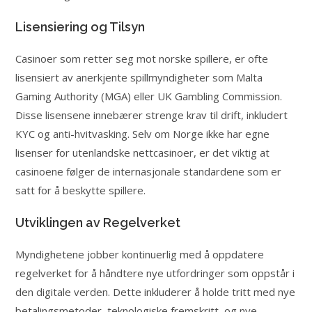
Lisensiering og Tilsyn
Casinoer som retter seg mot norske spillere, er ofte
lisensiert av anerkjente spillmyndigheter som Malta
Gaming Authority (MGA) eller UK Gambling Commission.
Disse lisensene innebærer strenge krav til drift, inkludert
KYC og anti-hvitvasking. Selv om Norge ikke har egne
lisenser for utenlandske nettcasinoer, er det viktig at
casinoene følger de internasjonale standardene som er
satt for å beskytte spillere.
Utviklingen av Regelverket
Myndighetene jobber kontinuerlig med å oppdatere
regelverket for å håndtere nye utfordringer som oppstår i
den digitale verden. Dette inkluderer å holde tritt med nye
betalingsmetoder, teknologiske fremskritt, og nye