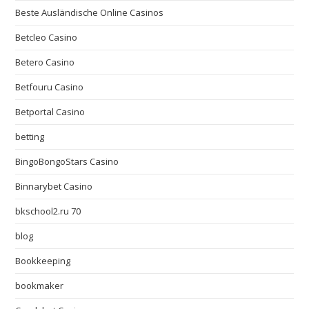
Beste Ausländische Online Casinos
Betcleo Casino
Betero Casino
Betfouru Casino
Betportal Casino
betting
BingoBongoStars Casino
Binnarybet Casino
bkschool2.ru 70
blog
Bookkeeping
bookmaker