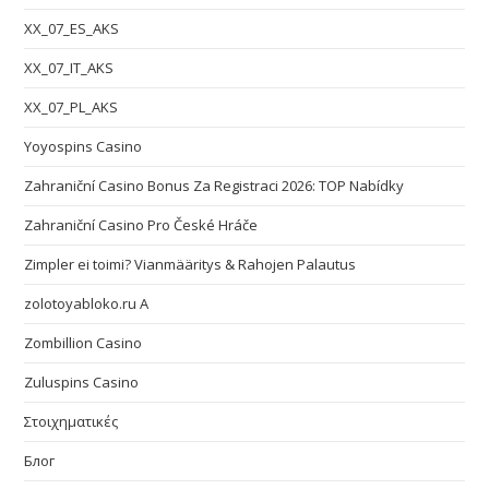
XX_07_ES_AKS
XX_07_IT_AKS
XX_07_PL_AKS
Yoyospins Casino
Zahraniční Casino Bonus Za Registraci 2026: TOP Nabídky
Zahraniční Casino Pro České Hráče
Zimpler ei toimi? Vianmääritys & Rahojen Palautus
zolotoyabloko.ru A
Zombillion Casino
Zuluspins Casino
Στοιχηματικές
Блог