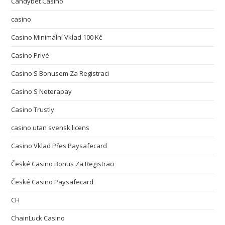
Candybet Casino
casino
Casino Minimální Vklad 100 Kč
Casino Privé
Casino S Bonusem Za Registraci
Casino S Neterapay
Casino Trustly
casino utan svensk licens
Casino Vklad Přes Paysafecard
České Casino Bonus Za Registraci
České Casino Paysafecard
CH
ChainLuck Casino