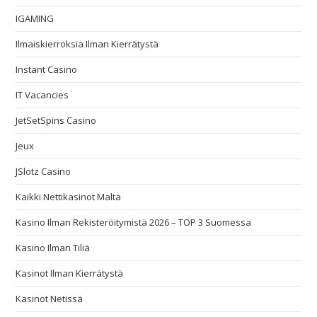
IGAMING
Ilmaiskierroksia Ilman Kierrätystä
Instant Casino
IT Vacancies
JetSetSpins Casino
Jeux
JSlotz Casino
Kaikki Nettikasinot Malta
Kasino Ilman Rekisteröitymistä 2026 – TOP 3 Suomessa
Kasino Ilman Tiliä
Kasinot Ilman Kierrätystä
Kasinot Netissä