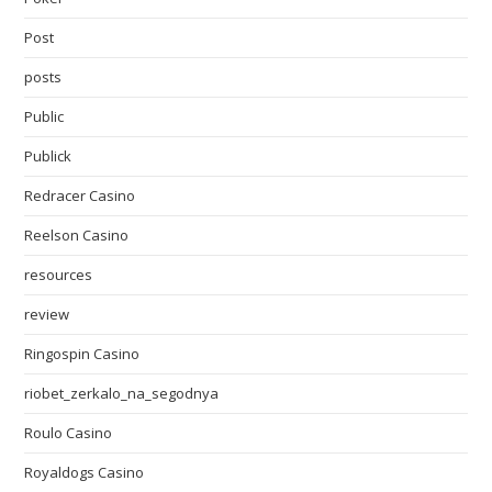
Post
posts
Public
Publick
Redracer Casino
Reelson Casino
resources
review
Ringospin Casino
riobet_zerkalo_na_segodnya
Roulo Casino
Royaldogs Casino