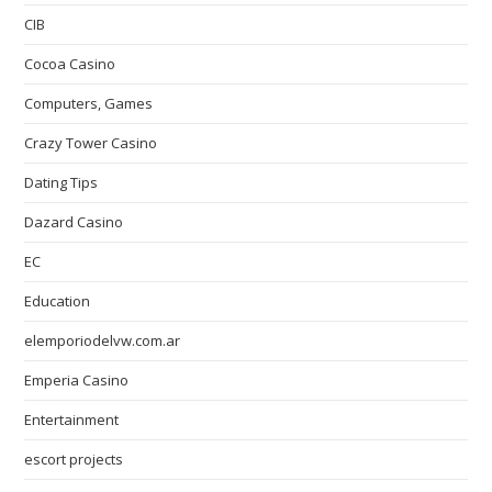
CIB
Cocoa Casino
Computers, Games
Crazy Tower Сasino
Dating Tips
Dazard Casino
EC
Education
elemporiodelvw.com.ar
Emperia Casino
Entertainment
escort projects