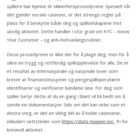
spillere bør kjenne til: sikkerhetsprosedyrene. Spesielt når
det gjelder norske casinoer, er det strenge regler på
plass for å beskytte både deg og spillselskapene mot
ulovlig aktivitet. Dette handler i stor grad om KYC – Know
Your Customer – og anti-hvitvaskingsrutiner.
Disse prosedyrene er ikke der for å plage deg, men for å
sikre en trygg og rettferdig spillopplevelse for alle. De er
et resultat av internasjonale og nasjonale lover som
krever at finansinstitusjoner og pengespilloperatører
identifiserer og verifiserer kundene sine. For deg som
spiller betyr dette at du en gang i blant vil bli bedt om å
sende inn dokumentasjon. Selv om det kan virke som et
ekstra steg, er det en viktig del av å holde casinoene,
inkludert nettsteder som
https://slots-hopper.no/
, fri for
kriminell aktivitet.