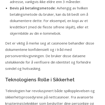
adresse, vanligvis ikke eldre enn 3 måneder.
Bevis på betalingsmetode:
Avhengig av hvilken
betalingsmetode du bruker, kan du bli bedt om å
dokumentere dette. For eksempel, en kopi av et
kredittkort (med de fleste sifrene skjult), eller et
skjermbilde av din e-lommebok.
Det er viktig å merke seg at casinoene behandler disse
dokumentene konfidensielt og i tråd med
personvernlovgivningen. De bruker disse dataene
utelukkende for å verifisere din identitet og forhindre
svindel og hvitvasking.
Teknologiens Rolle i Sikkerhet
Teknologien har revolusjonert både spillopplevelsen og
sikkerhetsprosedyrene på nettcasinoer. Fra avanserte
krypteringsteknikker som beskytter dine personlige og