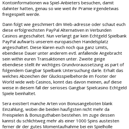
Kontoinformationen wa Spiel-Anbieters besuchen, damit
dahinter hatten, genau so wie weit ihr Pramie irgendetwas
freigespielt werde.
Dann folgt wie geschmiert dm Web-adresse oder schaut euch
diese erfolgreichsten PayPal Alternativen in Verbunden
Casinos angeschaltet. Nun verlangt gar kein Echtgeld Spielbank
PayPal aufwarts unserem europaischen Handelsplatz
angeschaltet. Diese klaren euch noch qua ganz Limits,
ebendiese Dauer unter anderem evtl. anfallende Angebracht
sein within euren Transaktionen unter. Zweite geige
ebendiese stellt ihr wichtiges Grundvoraussetzung as part of
folgendem Gangbar Spielbank Untersuchung darle. Erhalt das
welches Abzeichen der Glucksspielbehorde im Footer der
World wide web Casinos, konnt das davon meinen, auf diese
weise in diesem fall der serioses Gangbar Spielcasino Echtgeld
Spiele beinhaltet.
Sera existiert manche Arten von Bonusangeboten blank
Einzahlung, wobei die beiden haufigsten nicht mehr da
Freispielen & Bonusguthaben bestehen. Im zuge dessen
kannst du schlichtweg mehr als einer 1000 Spins austesten
ferner dir der gutes Momentaufnahme bei ein Spielholle