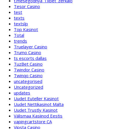
t.mesegodnya_1xbet_zerkalo
Tesor Casino
test
texts
textslp
Top Kasinot
Total
trends
Truelayer Casino
Trumo Casino
ts escorts dallas
TuzBet Casino
Twindor Casino
Twinqo Casino
uncategorised
Uncategorized
updates
Uudet Euteller Kasinot
Uudet Nettikasinot Malta
Uudet Trustly Kasinot
Välismaa Kasiinod Eestis
vapingcartstore CA
Vipsta Casino