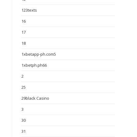
123texts
16
17
18
1xbetapp-ph.com5
1xbetph.ph66
2
25
29black Casino
3
30
31