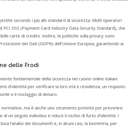
gestite secondo i più alti standard di sicurezza. Molti operatori
rd PCI DSS (Payment Card Industry Data Security Standard), che
lle carte di credito. Inoltre, le politiche sulla privacy sono
Protezione dei Dati (GDPR) dell’Unione Europea, garantendo ai
one delle Frodi
te fondamentale della sicurezza nei casinò online italiani.
ti d’identità per verificare la loro età e residenza, un requisito
ile e il riciclaggio di denaro.
 alle normative, ma è anche uno strumento potente per prevenire
di un singolo individuo e riduce il rischio di furto d’identità. I
sa l’analisi dei documenti e, in alcuni casi, la biometria, per