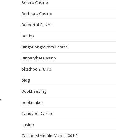
Betero Casino
Betfouru Casino
Betportal Casino
betting
BingoBongoStars Casino
Binnarybet Casino
bkschool2.ru 70
blog
Bookkeeping
e
bookmaker
Candybet Casino
casino
Casino Minimální Vklad 100 Kč