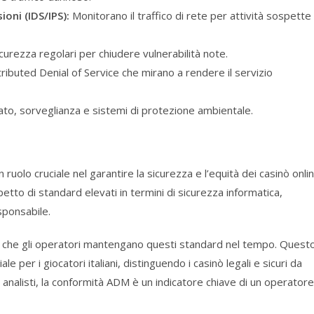
oni (IDS/IPS):
Monitorano il traffico di rete per attività sospette
curezza regolari per chiudere vulnerabilità note.
ributed Denial of Service che mirano a rendere il servizio
to, sorveglianza e sistemi di protezione ambientale.
uolo cruciale nel garantire la sicurezza e l’equità dei casinò onli
spetto di standard elevati in termini di sicurezza informatica,
sponsabile.
rsi che gli operatori mantengano questi standard nel tempo. Quest
e per i giocatori italiani, distinguendo i casinò legali e sicuri da
i analisti, la conformità ADM è un indicatore chiave di un operatore