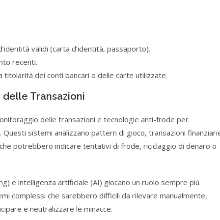
’identità validi (carta d’identità, passaporto).
nto recenti.
titolarità dei conti bancari o delle carte utilizzate.
 delle Transazioni
 monitoraggio delle transazioni e tecnologie anti-frode per
. Questi sistemi analizzano pattern di gioco, transazioni finanziari
he potrebbero indicare tentativi di frode, riciclaggio di denaro o
) e intelligenza artificiale (AI) giocano un ruolo sempre più
mi complessi che sarebbero difficili da rilevare manualmente,
icipare e neutralizzare le minacce.