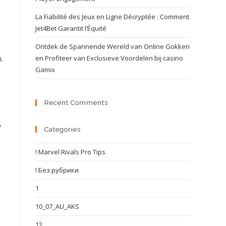
La Fiabilité des Jeux en Ligne Décryptée : Comment
Jet4Bet Garantit l’Équité
Ontdek de Spannende Wereld van Online Gokken
.
en Profiteer van Exclusieve Voordelen bij casino
Gamix
Recent Comments
,
Categories
e
! Marvel Rivals Pro Tips
! Без рубрики
1
10_07_AU_AKS
12