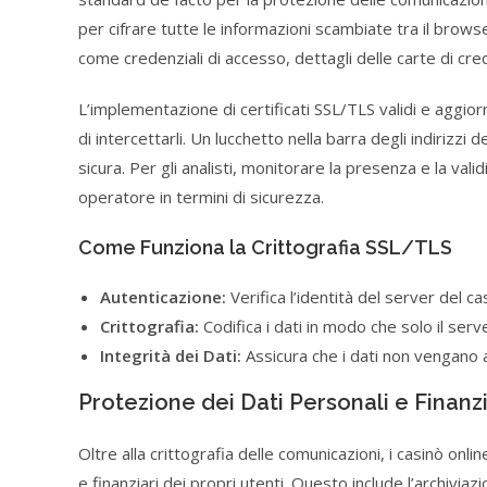
per cifrare tutte le informazioni scambiate tra il browse
come credenziali di accesso, dettagli delle carte di cre
L’implementazione di certificati SSL/TLS validi e aggiorn
di intercettarli. Un lucchetto nella barra degli indirizzi 
sicura. Per gli analisti, monitorare la presenza e la valid
operatore in termini di sicurezza.
Come Funziona la Crittografia SSL/TLS
Autenticazione:
Verifica l’identità del server del c
Crittografia:
Codifica i dati in modo che solo il serv
Integrità dei Dati:
Assicura che i dati non vengano a
Protezione dei Dati Personali e Finanzi
Oltre alla crittografia delle comunicazioni, i casinò onl
e finanziari dei propri utenti. Questo include l’archiviaz