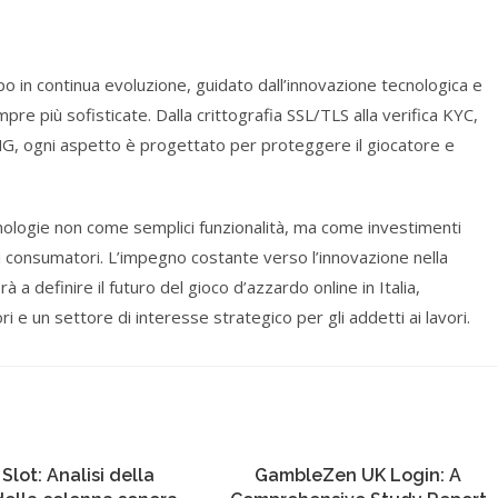
po in continua evoluzione, guidato dall’innovazione tecnologica e
re più sofisticate. Dalla crittografia SSL/TLS alla verifica KYC,
RNG, ogni aspetto è progettato per proteggere il giocatore e
nologie non come semplici funzionalità, ma come investimenti
i consumatori. L’impegno costante verso l’innovazione nella
 a definire il futuro del gioco d’azzardo online in Italia,
 e un settore di interesse strategico per gli addetti ai lavori.
 Slot: Analisi della
GambleZen UK Login: A