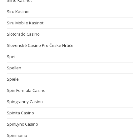
Siirto Kasinot
Siru Kasinot
Siru Mobile Kasinot
Slotorado Casino
Slovenské Casino Pro České Hráče
Spei
Spellen
Spiele
Spin Formula Casino
Spingranny Casino
Spinita Casino
SpinLynx Casino
Spinmama