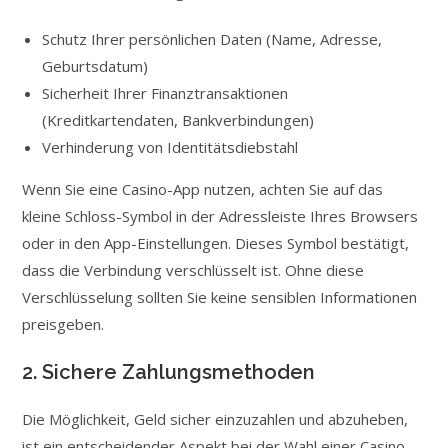
Schutz Ihrer persönlichen Daten (Name, Adresse,
Geburtsdatum)
Sicherheit Ihrer Finanztransaktionen
(Kreditkartendaten, Bankverbindungen)
Verhinderung von Identitätsdiebstahl
Wenn Sie eine Casino-App nutzen, achten Sie auf das
kleine Schloss-Symbol in der Adressleiste Ihres Browsers
oder in den App-Einstellungen. Dieses Symbol bestätigt,
dass die Verbindung verschlüsselt ist. Ohne diese
Verschlüsselung sollten Sie keine sensiblen Informationen
preisgeben.
2. Sichere Zahlungsmethoden
Die Möglichkeit, Geld sicher einzuzahlen und abzuheben,
ist ein entscheidender Aspekt bei der Wahl einer Casino-