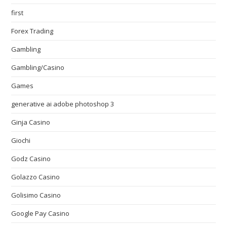
first
Forex Trading
Gambling
Gambling/Casino
Games
generative ai adobe photoshop 3
Ginja Casino
Giochi
Godz Casino
Golazzo Casino
Golisimo Casino
Google Pay Casino