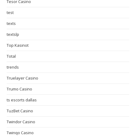
Tesor Casino
test
texts
textslp
Top Kasinot
Total
trends
Truelayer Casino
Trumo Casino
ts escorts dallas
TuzBet Casino
Twindor Casino
Twinqo Casino