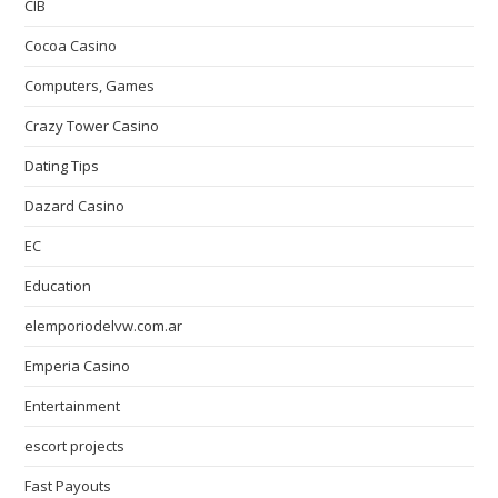
CIB
Cocoa Casino
Computers, Games
Crazy Tower Сasino
Dating Tips
Dazard Casino
EC
Education
elemporiodelvw.com.ar
Emperia Casino
Entertainment
escort projects
Fast Payouts