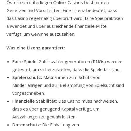
Österreich unterliegen Online-Casinos bestimmten
Gesetzen und Vorschriften. Eine Lizenz bedeutet, dass
das Casino regelmäßig überprüft wird, faire Spielpraktiken
anwendet und über ausreichende finanzielle Mittel
verfügt, um Gewinne auszuzahlen.
Was eine Lizenz garantiert:
Faire Spiele:
Zufallszahlengeneratoren (RNGs) werden
getestet, um sicherzustellen, dass die Spiele fair sind.
Spielerschutz:
Maßnahmen zum Schutz von
Minderjährigen und zur Bekämpfung von Spielsucht sind
vorgeschrieben.
Finanzielle Stabilität:
Das Casino muss nachweisen,
dass es über genügend Kapital verfügt, um
Auszahlungen zu gewährleisten.
Datenschutz:
Die Einhaltung von