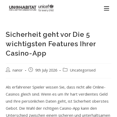
Sicherheit geht vor Die 5
wichtigsten Features Ihrer
Casino-App
nanor
9th July 2026
Uncategorised
Als erfahrener Spieler wissen Sie, dass nicht alle Online-
Casinos gleich sind. Wenn es um Ihr hart verdientes Geld
und Ihre persönlichen Daten geht, ist Sicherheit oberstes
Gebot. Die Wahl der richtigen Casino-App kann den
Unterschied zwischen einem sicheren und unterhaltsamen