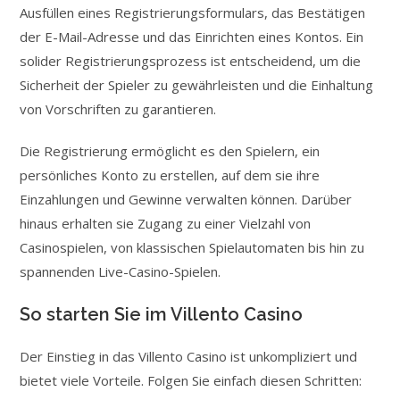
Ausfüllen eines Registrierungsformulars, das Bestätigen
der E-Mail-Adresse und das Einrichten eines Kontos. Ein
solider Registrierungsprozess ist entscheidend, um die
Sicherheit der Spieler zu gewährleisten und die Einhaltung
von Vorschriften zu garantieren.
Die Registrierung ermöglicht es den Spielern, ein
persönliches Konto zu erstellen, auf dem sie ihre
Einzahlungen und Gewinne verwalten können. Darüber
hinaus erhalten sie Zugang zu einer Vielzahl von
Casinospielen, von klassischen Spielautomaten bis hin zu
spannenden Live-Casino-Spielen.
So starten Sie im Villento Casino
Der Einstieg in das Villento Casino ist unkompliziert und
bietet viele Vorteile. Folgen Sie einfach diesen Schritten: