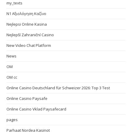
my_texts
N1 Αξιολόγηση Καζίνο
Nejlepsi Online Kasina
Nejlepší Zahraniční Casino
New Video Chat Platform
News
OM
OM cc
Online Casino Deutschland für Schweizer 2026: Top 3 Test
Online Casino Paysafe
Online Casino Vklad Paysafecard
pages
Parhaat Nordea Kasinot