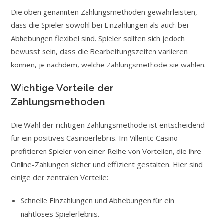
Die oben genannten Zahlungsmethoden gewährleisten,
dass die Spieler sowohl bei Einzahlungen als auch bei
Abhebungen flexibel sind. Spieler sollten sich jedoch
bewusst sein, dass die Bearbeitungszeiten variieren
können, je nachdem, welche Zahlungsmethode sie wählen.
Wichtige Vorteile der
Zahlungsmethoden
Die Wahl der richtigen Zahlungsmethode ist entscheidend
für ein positives Casinoerlebnis. Im Villento Casino
profitieren Spieler von einer Reihe von Vorteilen, die ihre
Online-Zahlungen sicher und effizient gestalten. Hier sind
einige der zentralen Vorteile:
Schnelle Einzahlungen und Abhebungen für ein
nahtloses Spielerlebnis.