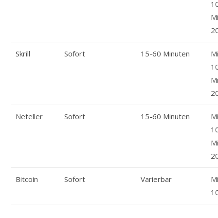
1
M
2
Skrill
Sofort
15-60 Minuten
M
1
M
2
Neteller
Sofort
15-60 Minuten
M
1
M
2
Bitcoin
Sofort
Varierbar
M
1