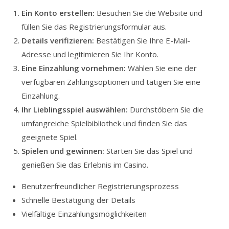
Ein Konto erstellen:
Besuchen Sie die Website und
füllen Sie das Registrierungsformular aus.
Details verifizieren:
Bestätigen Sie Ihre E-Mail-
Adresse und legitimieren Sie Ihr Konto.
Eine Einzahlung vornehmen:
Wählen Sie eine der
verfügbaren Zahlungsoptionen und tätigen Sie eine
Einzahlung.
Ihr Lieblingsspiel auswählen:
Durchstöbern Sie die
umfangreiche Spielbibliothek und finden Sie das
geeignete Spiel.
Spielen und gewinnen:
Starten Sie das Spiel und
genießen Sie das Erlebnis im Casino.
Benutzerfreundlicher Registrierungsprozess
Schnelle Bestätigung der Details
Vielfältige Einzahlungsmöglichkeiten