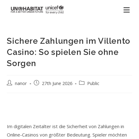
Sichere Zahlungen im Villento
Casino: So spielen Sie ohne
Sorgen
nanor
27th June 2026
Public
Im digitalen Zeitalter ist die Sicherheit von Zahlungen in
Online-Casinos von größter Bedeutung. Spieler möchten