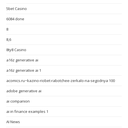
5bet Casino
6084 done
8
8,6
8ty8 Casino
a16z generative ai
a16z generative ai 1
acomics.ru~kazino-riobet-rabotchee-zerkalo-na-segodnya 100
adobe generative ai
ai companion
ai in finance examples 1
AI News