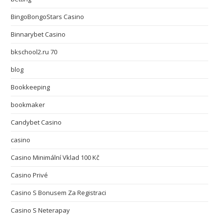
BingoBongoStars Casino
Binnarybet Casino
bkschool2.ru 70
blog
Bookkeeping
bookmaker
Candybet Casino
casino
Casino Minimální Vklad 100 Kč
Casino Privé
Casino S Bonusem Za Registraci
Casino S Neterapay