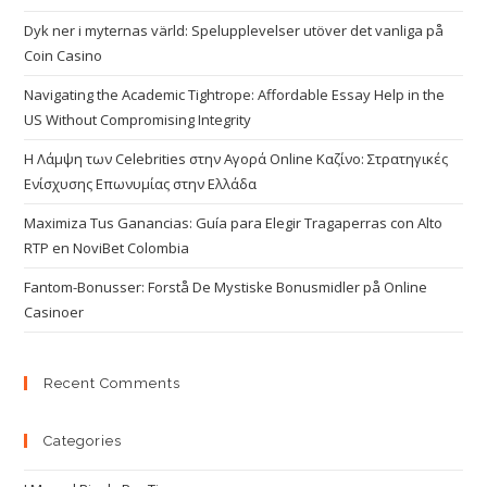
Dyk ner i myternas värld: Spelupplevelser utöver det vanliga på
Coin Casino
Navigating the Academic Tightrope: Affordable Essay Help in the
US Without Compromising Integrity
Η Λάμψη των Celebrities στην Αγορά Online Καζίνο: Στρατηγικές
Ενίσχυσης Επωνυμίας στην Ελλάδα
Maximiza Tus Ganancias: Guía para Elegir Tragaperras con Alto
RTP en NoviBet Colombia
Fantom-Bonusser: Forstå De Mystiske Bonusmidler på Online
Casinoer
Recent Comments
Categories