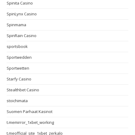
Spinita Casino
SpinLynx Casino
Spinmama
SpinRain Casino
sportsbook
Sportwedden
Sportwetten
Starfy Casino
Stealthbet Casino
stoichimata
Suomen Parhaat Kasinot
t.memirror_1xbet_working
t.meofficial_site_1xbet_zerkalo