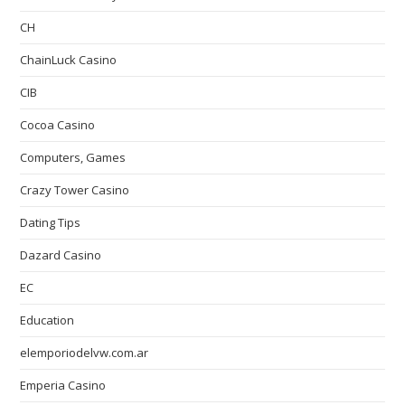
CH
ChainLuck Casino
CIB
Cocoa Casino
Computers, Games
Crazy Tower Сasino
Dating Tips
Dazard Casino
EC
Education
elemporiodelvw.com.ar
Emperia Casino