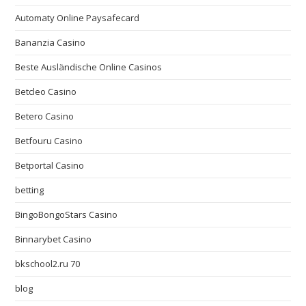
Automaty Online Paysafecard
Bananzia Casino
Beste Ausländische Online Casinos
Betcleo Casino
Betero Casino
Betfouru Casino
Betportal Casino
betting
BingoBongoStars Casino
Binnarybet Casino
bkschool2.ru 70
blog