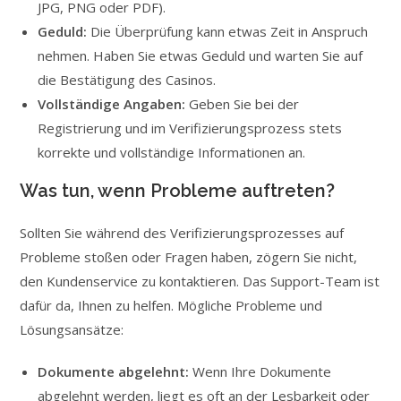
JPG, PNG oder PDF).
Geduld:
Die Überprüfung kann etwas Zeit in Anspruch
nehmen. Haben Sie etwas Geduld und warten Sie auf
die Bestätigung des Casinos.
Vollständige Angaben:
Geben Sie bei der
Registrierung und im Verifizierungsprozess stets
korrekte und vollständige Informationen an.
Was tun, wenn Probleme auftreten?
Sollten Sie während des Verifizierungsprozesses auf
Probleme stoßen oder Fragen haben, zögern Sie nicht,
den Kundenservice zu kontaktieren. Das Support-Team ist
dafür da, Ihnen zu helfen. Mögliche Probleme und
Lösungsansätze:
Dokumente abgelehnt:
Wenn Ihre Dokumente
abgelehnt werden, liegt es oft an der Lesbarkeit oder