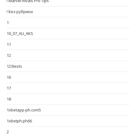
! Marvel Rivals Pro Tips
! Без рубрики
1
10_07_AU_AKS
11
12
123texts
16
17
18
1xbetapp-ph.com5
1xbetph.ph66
2