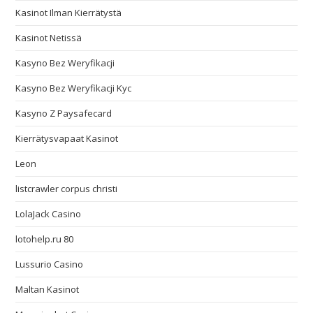
Kasinot Ilman Kierrätystä
Kasinot Netissä
Kasyno Bez Weryfikacji
Kasyno Bez Weryfikacji Kyc
Kasyno Z Paysafecard
Kierrätysvapaat Kasinot
Leon
listcrawler corpus christi
LolaJack Casino
lotohelp.ru 80
Lussurio Casino
Maltan Kasinot