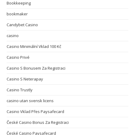
Bookkeeping
bookmaker
Candybet Casino
casino
Casino Minimální Vklad 100 Kč
Casino Privé
Casino S Bonusem Za Registraci
Casino S Neterapay
Casino Trustly
casino utan svensk licens
Casino Vklad Přes Paysafecard
České Casino Bonus Za Registraci
České Casino Paysafecard