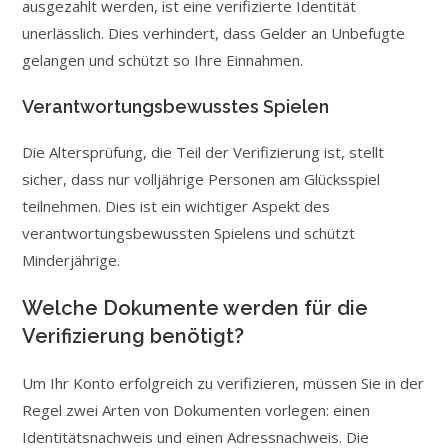
ausgezahlt werden, ist eine verifizierte Identität
unerlässlich. Dies verhindert, dass Gelder an Unbefugte
gelangen und schützt so Ihre Einnahmen.
Verantwortungsbewusstes Spielen
Die Altersprüfung, die Teil der Verifizierung ist, stellt
sicher, dass nur volljährige Personen am Glücksspiel
teilnehmen. Dies ist ein wichtiger Aspekt des
verantwortungsbewussten Spielens und schützt
Minderjährige.
Welche Dokumente werden für die
Verifizierung benötigt?
Um Ihr Konto erfolgreich zu verifizieren, müssen Sie in der
Regel zwei Arten von Dokumenten vorlegen: einen
Identitätsnachweis und einen Adressnachweis. Die