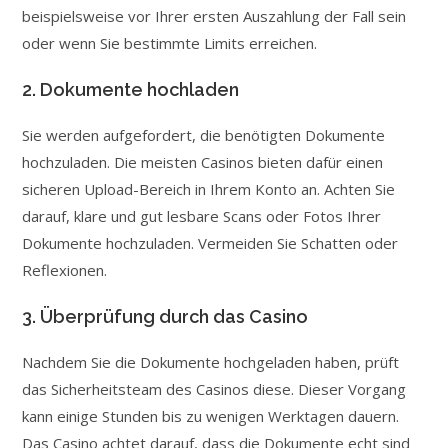
beispielsweise vor Ihrer ersten Auszahlung der Fall sein
oder wenn Sie bestimmte Limits erreichen.
2. Dokumente hochladen
Sie werden aufgefordert, die benötigten Dokumente
hochzuladen. Die meisten Casinos bieten dafür einen
sicheren Upload-Bereich in Ihrem Konto an. Achten Sie
darauf, klare und gut lesbare Scans oder Fotos Ihrer
Dokumente hochzuladen. Vermeiden Sie Schatten oder
Reflexionen.
3. Überprüfung durch das Casino
Nachdem Sie die Dokumente hochgeladen haben, prüft
das Sicherheitsteam des Casinos diese. Dieser Vorgang
kann einige Stunden bis zu wenigen Werktagen dauern.
Das Casino achtet darauf, dass die Dokumente echt sind