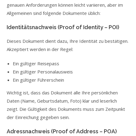
genauen Anforderungen können leicht variieren, aber im
Allgemeinen sind folgende Dokumente üblich:
Identitätsnachweis (Proof of Identity – POI)
Dieses Dokument dient dazu, Ihre Identität zu bestätigen.
Akzeptiert werden in der Regel:
Ein gültiger Reisepass
Ein gültiger Personalausweis
Ein gültiger Führerschein
Wichtig ist, dass das Dokument alle Ihre persönlichen
Daten (Name, Geburtsdatum, Foto) klar und leserlich
zeigt. Die Gültigkeit des Dokuments muss zum Zeitpunkt
der Einreichung gegeben sein.
Adressnachweis (Proof of Address – POA)