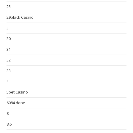
25
29black Casino
3
30
31
32
33
4
5bet Casino
6084 done
8
8,6