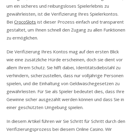
um ein sicheres und reibungsloses Spielerlebnis zu
gewährleisten, ist die Verifizierung Ihres Spielerkontos.
Bei
CrocoSlots
ist dieser Prozess einfach und transparent
gestaltet, um Ihnen schnell den Zugang zu allen Funktionen
zu ermöglichen.
Die Verifizierung Ihres Kontos mag auf den ersten Blick
wie eine zusätzliche Hürde erscheinen, doch sie dient vor
allem Ihrem Schutz. Sie hilft dabei, Identitätsdiebstahl zu
verhindern, sicherzustellen, dass nur volljährige Personen
spielen, und die Einhaltung von Geldwäschegesetzen zu
gewährleisten. Für Sie als Spieler bedeutet dies, dass Ihre
Gewinne sicher ausgezahlt werden können und dass Sie in
einer geschützten Umgebung spielen.
In diesem Artikel führen wir Sie Schritt für Schritt durch den
Verifizierungsprozess bei diesem Online Casino. Wir