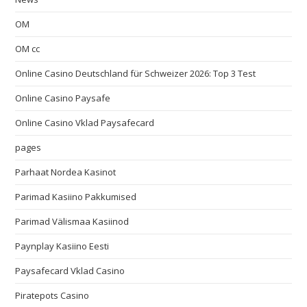
OM
OM cc
Online Casino Deutschland für Schweizer 2026: Top 3 Test
Online Casino Paysafe
Online Casino Vklad Paysafecard
pages
Parhaat Nordea Kasinot
Parimad Kasiino Pakkumised
Parimad Välismaa Kasiinod
Paynplay Kasiino Eesti
Paysafecard Vklad Casino
Piratepots Casino