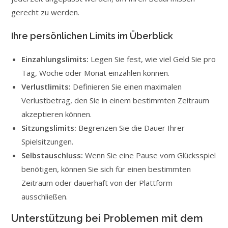
gerecht zu werden.
Ihre persönlichen Limits im Überblick
Einzahlungslimits:
Legen Sie fest, wie viel Geld Sie pro
Tag, Woche oder Monat einzahlen können.
Verlustlimits:
Definieren Sie einen maximalen
Verlustbetrag, den Sie in einem bestimmten Zeitraum
akzeptieren können.
Sitzungslimits:
Begrenzen Sie die Dauer Ihrer
Spielsitzungen.
Selbstauschluss:
Wenn Sie eine Pause vom Glücksspiel
benötigen, können Sie sich für einen bestimmten
Zeitraum oder dauerhaft von der Plattform
ausschließen.
Unterstützung bei Problemen mit dem