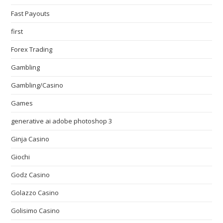
Fast Payouts
first
Forex Trading
Gambling
Gambling/Casino
Games
generative ai adobe photoshop 3
Ginja Casino
Giochi
Godz Casino
Golazzo Casino
Golisimo Casino