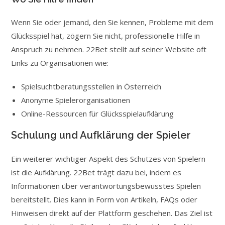
Wenn Sie oder jemand, den Sie kennen, Probleme mit dem
Glücksspiel hat, zögern Sie nicht, professionelle Hilfe in
Anspruch zu nehmen. 22Bet stellt auf seiner Website oft
Links zu Organisationen wie:
Spielsuchtberatungsstellen in Österreich
Anonyme Spielerorganisationen
Online-Ressourcen für Glücksspielaufklärung
Schulung und Aufklärung der Spieler
Ein weiterer wichtiger Aspekt des Schutzes von Spielern
ist die Aufklärung. 22Bet trägt dazu bei, indem es
Informationen über verantwortungsbewusstes Spielen
bereitstellt. Dies kann in Form von Artikeln, FAQs oder
Hinweisen direkt auf der Plattform geschehen. Das Ziel ist