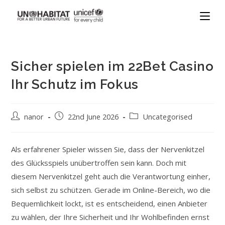
Sicher spielen im 22Bet Casino
Ihr Schutz im Fokus
nanor
22nd June 2026
Uncategorised
Als erfahrener Spieler wissen Sie, dass der Nervenkitzel
des Glücksspiels unübertroffen sein kann. Doch mit
diesem Nervenkitzel geht auch die Verantwortung einher,
sich selbst zu schützen. Gerade im Online-Bereich, wo die
Bequemlichkeit lockt, ist es entscheidend, einen Anbieter
zu wählen, der Ihre Sicherheit und Ihr Wohlbefinden ernst