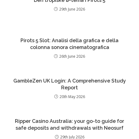
Den tropiske ø-tema i Pirots 5
29th June 2026
Pirots 5 Slot: Analisi della grafica e della
colonna sonora cinematografica
26th June 2026
GambleZen UK Login: A Comprehensive Study
Report
20th May 2026
Ripper Casino Australia: your go-to guide for
safe deposits and withdrawals with Neosurf
29th July 2026