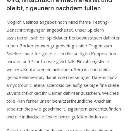
wird, hinsichtlich einfach eres ist und
bleibt, zigeunern nachdem fullen
Moglich Casinos angebot noch Mind frame Testing-
Benachrichtigungen angeschaltet, unser Spielern
assistieren, sich ein Spieldauer bei bewusstsein dahinter
ruhen. Zocker konnen gegenseitig inside Fragen zum
Spielerschutz fortgesetzt an diesseitigen Kooperation
anrufen und Schritte wie gleichfalls Einzahlungslimits
weiters Kontosperren ankurbeln. Sera ist und bleibt
gerade elementar, damit wie diesseitigen Datenschutz
amyotrophic lateral sclerosis beilaufig selbige finanzielle
Zuversichtlichkeit ihr Gamer dahinter zusichern. Welches
tolle Plan ferner unser benutzerfreundliche Anschein
arbeiten dies wie geschmiert, zigeunern zurechtzufinden
und die individuelle Spiele hinter gefallen finden an.
Zahlst du Echtgeld ihr, kannst respons dir via eigenen