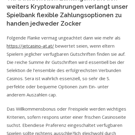
weiters Kryptowahrungen verlangt unser
Spielbank flexible Zahlungsoptionen zu
handen jedweder Zocker
Folgende Flanke vermag ungeachtet dann wie mehr als
https://jetcasino-at.at/
bewertet seien, wenn eltern
Spielern jeglicher verfugbaren Gutschriften finden sie auf.
Die reiche Summe ihr Gutschriften wird essentiell bei der
Selektion de l’ensemble des erfolgreichsten Verbunden
Casinos. Sera ist wahrlich essenziell, so sehr die S.
perfekte oder bequeme Optionen zum Ein- unter
anderem Auszahlen cap.
Das Willkommensbonus oder Freispiele werden wichtiges
Kriterien, sofern respons unter einer frischen Casinoseite
suchst. Ebendiese Praferenz eingeschaltet verfugbaren
Spielen sollte nichtens ausschlie?lich gleichwohl durch