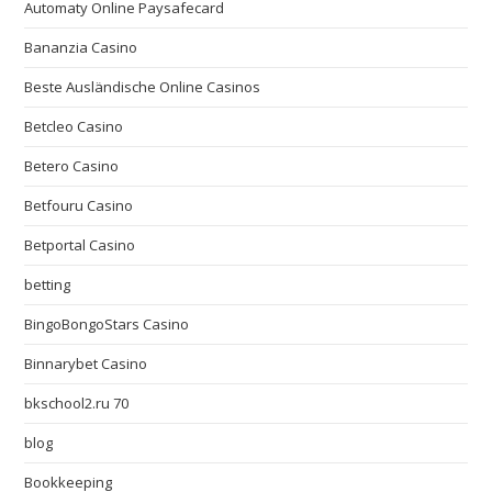
Automaty Online Paysafecard
Bananzia Casino
Beste Ausländische Online Casinos
Betcleo Casino
Betero Casino
Betfouru Casino
Betportal Casino
betting
BingoBongoStars Casino
Binnarybet Casino
bkschool2.ru 70
blog
Bookkeeping