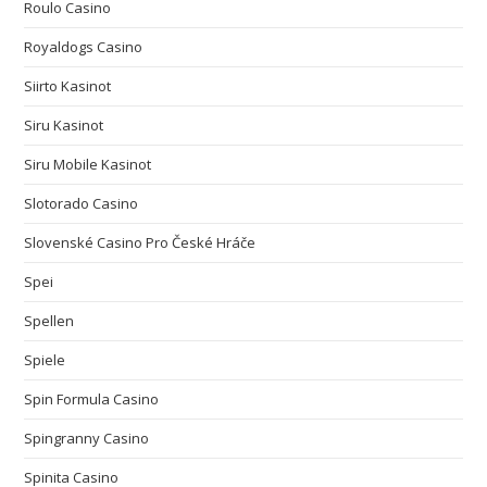
Roulo Casino
Royaldogs Casino
Siirto Kasinot
Siru Kasinot
Siru Mobile Kasinot
Slotorado Casino
Slovenské Casino Pro České Hráče
Spei
Spellen
Spiele
Spin Formula Casino
Spingranny Casino
Spinita Casino