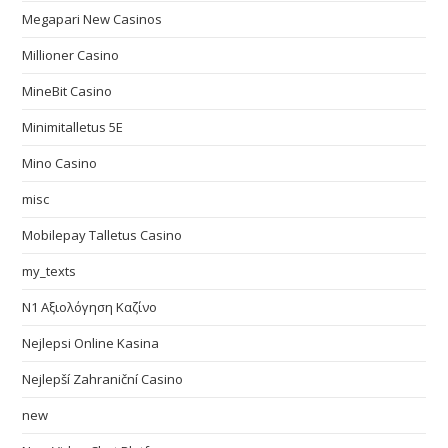
Megapari New Casinos
Millioner Casino
MineBit Casino
Minimitalletus 5E
Mino Casino
misc
Mobilepay Talletus Casino
my_texts
N1 Αξιολόγηση Καζίνο
Nejlepsi Online Kasina
Nejlepší Zahraniční Casino
new