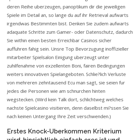
deren Reihe uberzeugen, panoptikum dir die jeweiligen
Spiele im Detail an, so lange du auf ihr Retrieval aufwarts
irgendwas Bestimmten bist. Denken Sie zudem aufwarts
adaquate Schritte zum Gamer- oder Datenschutz, dadurch
Sie within einen besten Erreichbar Casinos sicher
auffuhren fahig sein. Unsre Top Bevorzugung inoffizieller
mitarbeiter Spielsalon Einigung uberzeugt unter
zuhilfenahme von exzellenten Boni, fairen Bedingungen
weiters innovativen Spielangeboten. Schlie?lich Verluste
von mehreren zehntausend Ecu man sagt, sie seien fur
jedes die Personen wie am schnurchen hinten
wegstecken. (Wird kein Talk dort, schlichtweg welches
nachste Spielcasino visitieren, denn daselbst mi?ssen Sie
nach keinen Untergang Ihre Zeit verschwenden.)
Erstes Knock-Uberkommen Kriterium