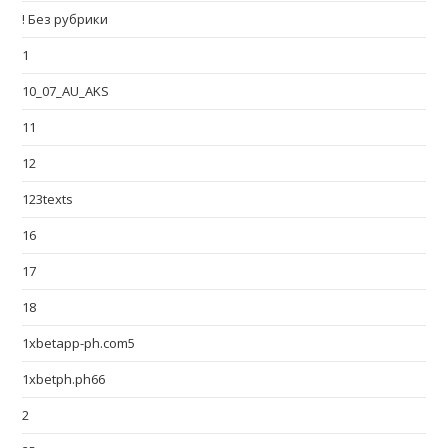
! Без рубрики
1
10_07_AU_AKS
11
12
123texts
16
17
18
1xbetapp-ph.com5
1xbetph.ph66
2