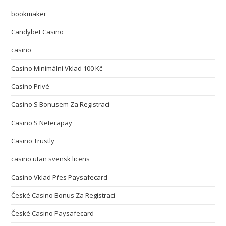
bookmaker
Candybet Casino
casino
Casino Minimální Vklad 100 Kč
Casino Privé
Casino S Bonusem Za Registraci
Casino S Neterapay
Casino Trustly
casino utan svensk licens
Casino Vklad Přes Paysafecard
České Casino Bonus Za Registraci
České Casino Paysafecard