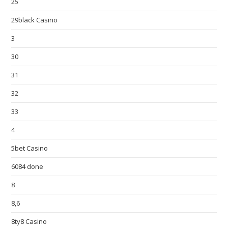
25
29black Casino
3
30
31
32
33
4
5bet Casino
6084 done
8
8,6
8ty8 Casino