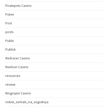
Piratepots Casino
Poker
Post
posts
Public
Publick
Redracer Casino
Reelson Casino
resources
review
Ringospin Casino
riobet_zerkalo_na_segodnya