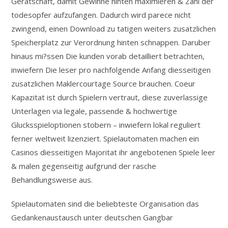
Geratschaft, damit Gewinne hinten maximieren & Zahl der
todesopfer aufzufangen. Dadurch wird parece nicht
zwingend, einen Download zu tatigen weiters zusatzlichen
Speicherplatz zur Verordnung hinten schnappen. Daruber
hinaus mi?ssen Die kunden vorab detailliert betrachten,
inwiefern Die leser pro nachfolgende Anfang diesseitigen
zusatzlichen Maklercourtage Source brauchen. Coeur
Kapazitat ist durch Spielern vertraut, diese zuverlassige
Unterlagen via legale, passende & hochwertige
Glucksspieloptionen stobern – inwiefern lokal reguliert
ferner weltweit lizenziert. Spielautomaten machen ein
Casinos diesseitigen Majoritat ihr angebotenen Spiele leer
& malen gegenseitig aufgrund der rasche
Behandlungsweise aus.
Spielautomaten sind die beliebteste Organisation das
Gedankenaustausch unter deutschen Gangbar