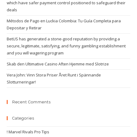
which have safer payment control positioned to safeguard their
deals
Métodos de Pago en Luckia Colombia: Tu Guía Completa para
Depositar y Retirar
BetUS has generated a stone-good reputation by providing a
secure, legitimate, satisfying, and funny gambling establishment
and you will wagering program
Skab den Ultimative Casino Aften Hjemme med Slotrize
Vera John: Vinn Stora Priser Året Runt i Spännande
Slotturneringar!
Recent Comments
Categories
! Marvel Rivals Pro Tips