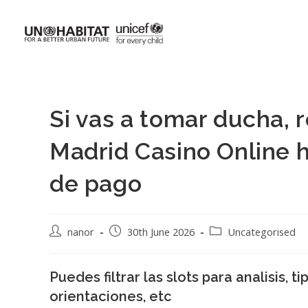
Si vas a tomar ducha, 
Madrid Casino Online ha
de pago
nanor
30th June 2026
Uncategorised
Puedes filtrar las slots para analisis, 
orientaciones, etc