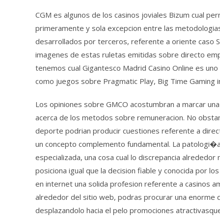
CGM es algunos de los casinos joviales Bizum cual p
primeramente y sola excepcion entre las metodologias
desarrollados por terceros, referente a oriente caso
imagenes de estas ruletas emitidas sobre directo emp
tenemos cual Gigantesco Madrid Casino Online es uno 
como juegos sobre Pragmatic Play, Big Time Gaming i
Los opiniones sobre GMCO acostumbran a marcar una pr
acerca de los metodos sobre remuneracion. No obstan
deporte podrian producir cuestiones referente a dire
un concepto complemento fundamental. La patologi�a d
especializada, una cosa cual lo discrepancia alrededo
posiciona igual que la decision fiable y conocida por 
en internet una solida profesion referente a casinos a
alrededor del sitio web, podras procurar una enorme 
desplazandolo hacia el pelo promociones atractivasqu