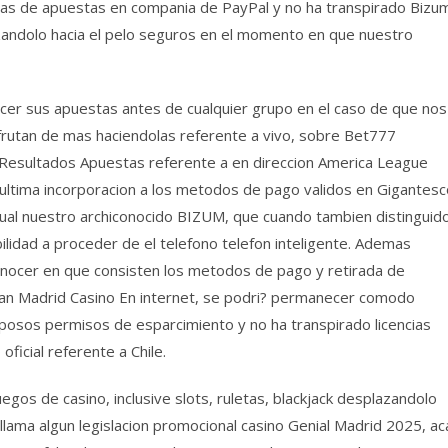
as de apuestas en compania de PayPal y no ha transpirado Bizu
azandolo hacia el pelo seguros en el momento en que nuestro
acer sus apuestas antes de cualquier grupo en el caso de que nos
frutan de mas haciendolas referente a vivo, sobre Bet777
Resultados Apuestas referente a en direccion America League
ltima incorporacion a los metodos de pago validos en Gigantesc
cual nuestro archiconocido BIZUM, que cuando tambien distinguid
bilidad a proceder de el telefono telefon inteligente. Ademas
conocer en que consisten los metodos de pago y retirada de
ran Madrid Casino En internet, se podri? permanecer comodo
posos permisos de esparcimiento y no ha transpirado licencias
ficial referente a Chile.
egos de casino, inclusive slots, ruletas, blackjack desplazandolo
llama algun legislacion promocional casino Genial Madrid 2025, ac