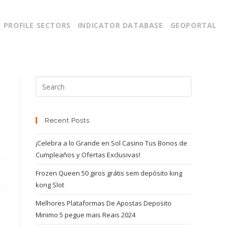
PROFILE SECTORS
INDICATOR DATABASE
GEOPORTAL
Recent Posts
¡Celebra a lo Grande en Sol Casino Tus Bonos de
Cumpleaños y Ofertas Exclusivas!
Frozen Queen 50 giros grátis sem depósito king
kong Slot
Melhores Plataformas De Apostas Deposito
Minimo 5 pegue mais Reais 2024