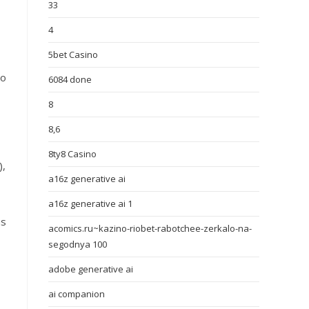
33
4
5bet Casino
lo
6084 done
8
8,6
8ty8 Casino
),
a16z generative ai
a16z generative ai 1
us
acomics.ru~kazino-riobet-rabotchee-zerkalo-na-
segodnya 100
adobe generative ai
ai companion