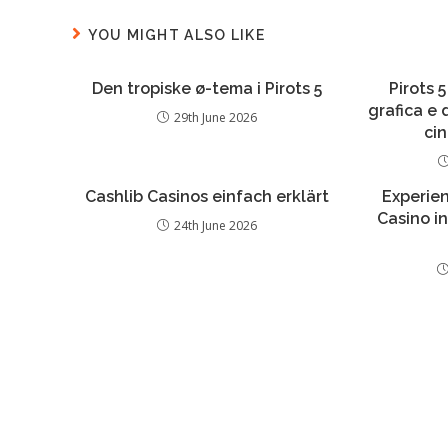
YOU MIGHT ALSO LIKE
Den tropiske ø-tema i Pirots 5
Pirots 5
grafica e
29th June 2026
ci
Cashlib Casinos einfach erklärt
Experien
Casino i
24th June 2026