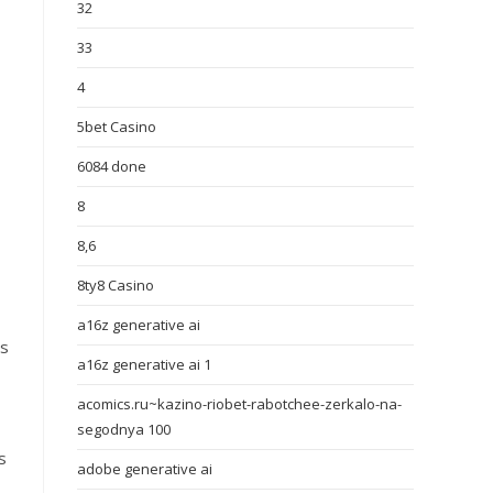
32
33
4
5bet Casino
6084 done
8
8,6
8ty8 Casino
a16z generative ai
as
a16z generative ai 1
acomics.ru~kazino-riobet-rabotchee-zerkalo-na-
segodnya 100
s
adobe generative ai