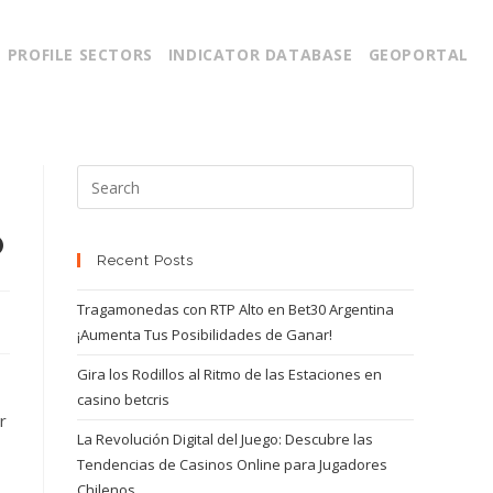
PROFILE SECTORS
INDICATOR DATABASE
GEOPORTAL
o
Recent Posts
Tragamonedas con RTP Alto en Bet30 Argentina
¡Aumenta Tus Posibilidades de Ganar!
Gira los Rodillos al Ritmo de las Estaciones en
casino betcris
r
La Revolución Digital del Juego: Descubre las
Tendencias de Casinos Online para Jugadores
Chilenos