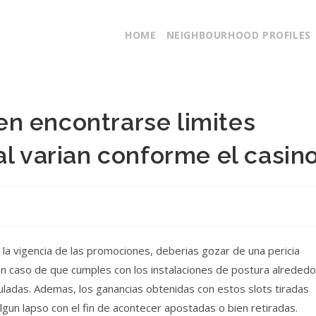
HOME
NEIGHBOURHOOD PROFILES
elen encontrarse limites
al varian conforme el casin
 la vigencia de las promociones, deberias gozar de una pericia
En caso de que cumples con los instalaciones de postura alrededo
adas. Ademas, los ganancias obtenidas con estos slots tiradas
gun lapso con el fin de acontecer apostadas o bien retiradas.