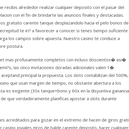
e recibis alrededor realizar cualquier deposito con el pasar del
acion con el fin de brindarte las anuncios finales y destacadas.
giros gratuito carente tanque desplazandolo hacia el pelo bonos de
crepitud te iri? a favorecer a conocer si tenes tiempo suficiente
 larga los campos sobre apuesta. Nuestro casino te conduce a
bre postura.
rnet mas profusamente completos con incluso doscientos� asi�
i?s, las cinco invitaciones doradas adicionales valen 1�
ceptand principal la propuesta. Los slots contabilizan del 500%,
casino que usan margen de tiempo, no obstante abertura a los
sta es exigente (30x tanque+bono y 60x en la disyuntiva gananci
o de que verdaderamente planificas apostar a slots durante
es acreditados para gozar en el extremo de hacen de giros grati
er casino joviales giros de balde carente deposito, hacer cualquier