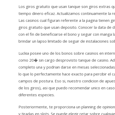
Los giros gratuito que usan tanque son giros extras qu
tiempo dinero eficaz. Actualizamos continuamente la rel
Las casinos cual figuran referente a la pagina tienen 
giros gratuito que usan deposito. Conocer la data de de
con el fin de beneficiarse el bono y seguir con manga
brindar un lapso limitado de seguir de instalaciones so
Luckia posee uno de los bonos sobre casinos en inte
como 20� sin cargo desprovisto tanque de casino. Adem
completo una y podrian darse en mesas seleccionadas a
lo que lo perfectamente hace exacto para percibir el 
campos de postura. Eso si, nuestro condicion de apue
de los giros), asi que puedo recomendar unico en cas
diferentes especies.
Posteriormente, te proporciona un planning de opinion
y tiradas en slots. Se puede elegir retar sobre cualqui