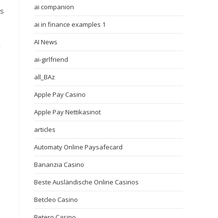
ai companion
os
ai in finance examples 1
AI News
r
ai-girlfriend
all_BAz
Apple Pay Casino
Apple Pay Nettikasinot
articles
Automaty Online Paysafecard
Bananzia Casino
Beste Ausländische Online Casinos
Betcleo Casino
Betero Casino