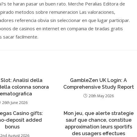
?s te haran pasar un buen rato. Merche Peralias Editora de
nspirado metodos sobre remuneracion Las valoraciones,
ores referencia obvia sin seleccionar en que lugar participar.
bonos de casinos en internet en compania de tiradas gratis
 sacar facilmente.
 Slot: Analisi della
GambleZen UK Login: A
 della colonna sonora
Comprehensive Study Report
nematografica
20th May 2026
26th June 2026
egas Casino gifts:
Mon jeu, que alerte strategie
 no-deposit added
sauf que chance, constitue
bonus
approximation leurs sportifs
des usagers effectues
2nd August 2026