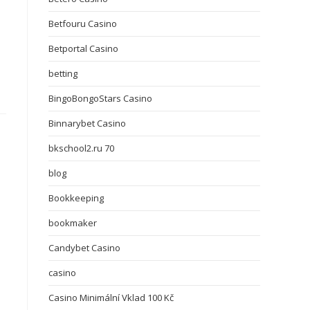
Betfouru Casino
Betportal Casino
betting
BingoBongoStars Casino
Binnarybet Casino
bkschool2.ru 70
blog
Bookkeeping
bookmaker
Candybet Casino
casino
Casino Minimální Vklad 100 Kč