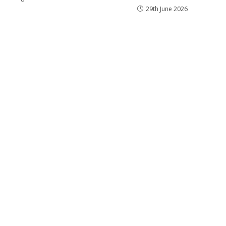
29th June 2026