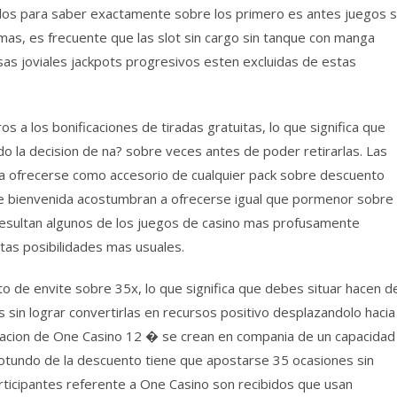
odos para saber exactamente sobre los primero es antes juegos 
mas, es frecuente que las slot sin cargo sin tanque con manga
sas joviales jackpots progresivos esten excluidas de estas
a los bonificaciones de tiradas gratuitas, lo que significa que
 la decision de na? sobre veces antes de poder retirarlas. Las
 a ofrecerse como accesorio de cualquier pack sobre descuento
de bienvenida acostumbran a ofrecerse igual que pormenor sobre
resultan algunos de los juegos de casino mas profusamente
tas posibilidades mas usuales.
o de envite sobre 35x, lo que significa que debes situar hacen d
in lograr convertirlas en recursos positivo desplazandolo hacia
ificacion de One Casino 12 � se crean en compania de un capacidad
rotundo de la descuento tiene que apostarse 35 ocasiones sin
ticipantes referente a One Casino son recibidos que usan