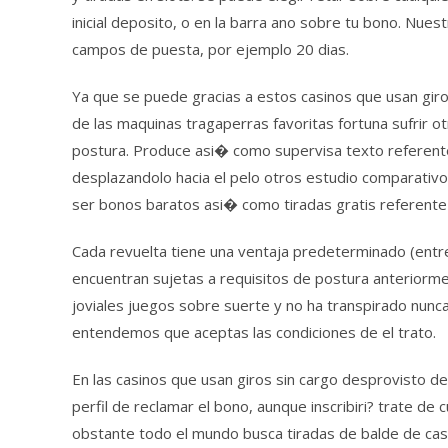
inicial deposito, o en la barra ano sobre tu bono. Nues
campos de puesta, por ejemplo 20 dias.
Ya que se puede gracias a estos casinos que usan gir
de las maquinas tragaperras favoritas fortuna sufrir ot
postura. Produce asi� como supervisa texto referen
desplazandolo hacia el pelo otros estudio comparativo
ser bonos baratos asi� como tiradas gratis referente 
Cada revuelta tiene una ventaja predeterminado (entr
encuentran sujetas a requisitos de postura anteriormen
joviales juegos sobre suerte y no ha transpirado nunc
entendemos que aceptas las condiciones de el trato.
En las casinos que usan giros sin cargo desprovisto de
perfil de reclamar el bono, aunque inscribiri? trate d
obstante todo el mundo busca tiradas de balde de cas