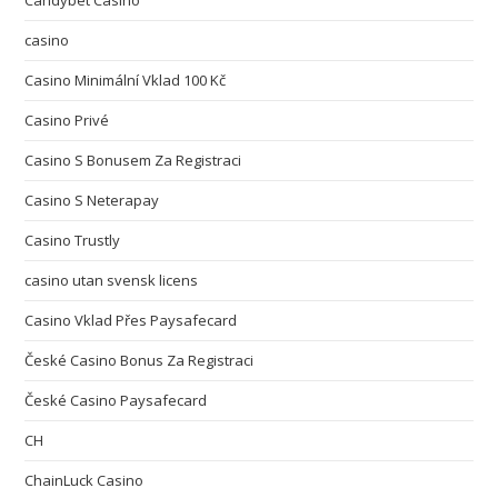
Candybet Casino
casino
Casino Minimální Vklad 100 Kč
Casino Privé
Casino S Bonusem Za Registraci
Casino S Neterapay
Casino Trustly
casino utan svensk licens
Casino Vklad Přes Paysafecard
České Casino Bonus Za Registraci
České Casino Paysafecard
CH
ChainLuck Casino