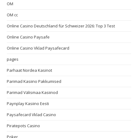
OM
OM cc
Online Casino Deutschland für Schweizer 2026: Top 3 Test
Online Casino Paysafe
Online Casino Vklad Paysafecard
pages
Parhaat Nordea Kasinot
Parimad Kasiino Pakkumised
Parimad Välismaa Kasiinod
Paynplay Kasiino Eesti
Paysafecard Vklad Casino
Piratepots Casino
Poker