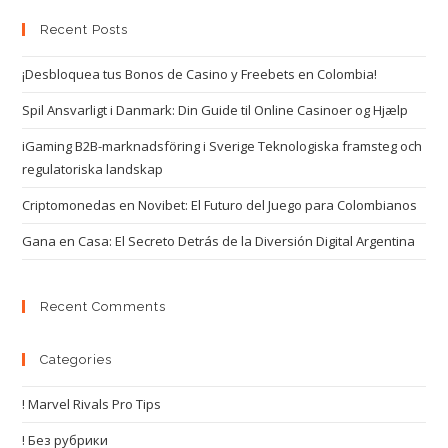
Recent Posts
¡Desbloquea tus Bonos de Casino y Freebets en Colombia!
Spil Ansvarligt i Danmark: Din Guide til Online Casinoer og Hjælp
iGaming B2B-marknadsföring i Sverige Teknologiska framsteg och
regulatoriska landskap
Criptomonedas en Novibet: El Futuro del Juego para Colombianos
Gana en Casa: El Secreto Detrás de la Diversión Digital Argentina
Recent Comments
Categories
! Marvel Rivals Pro Tips
! Без рубрики