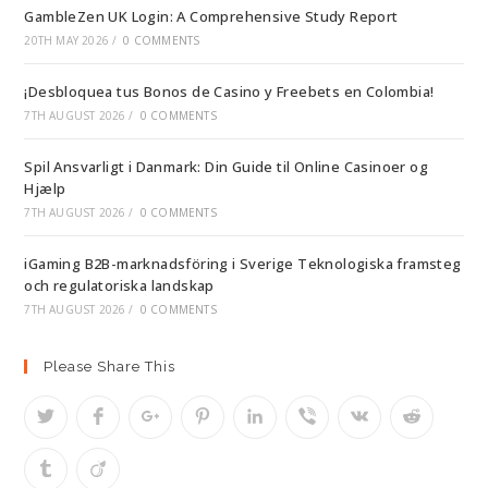
GambleZen UK Login: A Comprehensive Study Report
20TH MAY 2026
/
0 COMMENTS
¡Desbloquea tus Bonos de Casino y Freebets en Colombia!
7TH AUGUST 2026
/
0 COMMENTS
Spil Ansvarligt i Danmark: Din Guide til Online Casinoer og
Hjælp
7TH AUGUST 2026
/
0 COMMENTS
iGaming B2B-marknadsföring i Sverige Teknologiska framsteg
och regulatoriska landskap
7TH AUGUST 2026
/
0 COMMENTS
Please Share This