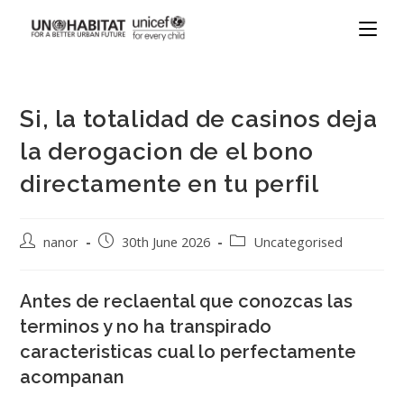
Si, la totalidad de casinos deja
la derogacion de el bono
directamente en tu perfil
nanor
30th June 2026
Uncategorised
Antes de reclaental que conozcas las
terminos y no ha transpirado
caracteristicas cual lo perfectamente
acompanan