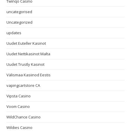
Twinqo Casino
uncategorised
Uncategorized
updates
Uudet Euteller Kasinot
Uudet Nettikasinot Malta
Uudet Trustly Kasinot
Välismaa Kasiinod Eestis
vapingcartstore CA
Vipsta Casino
Voom Casino
WildChance Casino
Wildies Casino