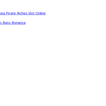
ea Pirate Riches Slot Online
ito Bass Bonanza