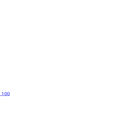
a 100