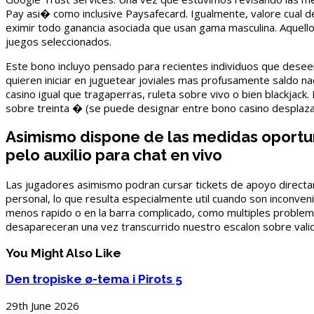
Pay asi� como inclusive Paysafecard. Igualmente, valore cual d
eximir todo ganancia asociada que usan gama masculina. Aquello
juegos seleccionados.
Este bono incluyo pensado para recientes individuos que deseen
quieren iniciar en juguetear joviales mas profusamente saldo n
casino igual que tragaperras, ruleta sobre vivo o bien blackjack
sobre treinta � (se puede designar entre bono casino desplazand
Asimismo dispone de las medidas oportu
pelo auxilio para chat en vivo
Las jugadores asimismo podran cursar tickets de apoyo directam
personal, lo que resulta especialmente util cuando son inconve
menos rapido o en la barra complicado, como multiples problem
desapareceran una vez transcurrido nuestro escalon sobre vali
You Might Also Like
Den tropiske ø-tema i Pirots 5
29th June 2026