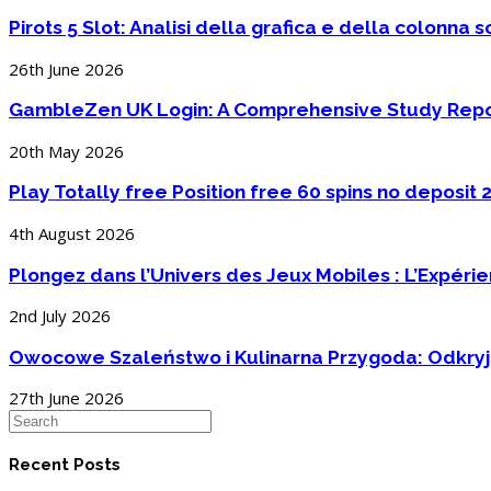
Pirots 5 Slot: Analisi della grafica e della colonna
26th June 2026
GambleZen UK Login: A Comprehensive Study Repo
20th May 2026
Play Totally free Position free 60 spins no depo
4th August 2026
Plongez dans l’Univers des Jeux Mobiles : L’Expéri
2nd July 2026
Owocowe Szaleństwo i Kulinarna Przygoda: Odkry
27th June 2026
Recent Posts