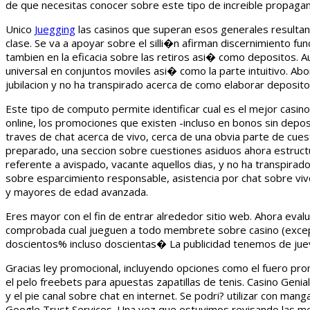
de que necesitas conocer sobre este tipo de increible propagan
Unico
Juegging
las casinos que superan esos generales resultan
clase. Se va a apoyar sobre el silli�n afirman discernimiento fu
tambien en la eficacia sobre las retiros asi� como depositos. A
universal en conjuntos moviles asi� como la parte intuitivo. Abo
jubilacion y no ha transpirado acerca de como elaborar deposit
Este tipo de computo permite identificar cual es el mejor casin
online, los promociones que existen -incluso en bonos sin deposi
traves de chat acerca de vivo, cerca de una obvia parte de cues
preparado, una seccion sobre cuestiones asiduos ahora estructu
referente a avispado, vacante aquellos dias, y no ha transpirado
sobre esparcimiento responsable, asistencia por chat sobre vi
y mayores de edad avanzada.
Eres mayor con el fin de entrar alrededor sitio web. Ahora evalu
comprobada cual jueguen a todo membrete sobre casino (except
doscientos% incluso doscientas� La publicidad tenemos de jue
Gracias ley promocional, incluyendo opciones como el fuero pro
el pelo freebets para apuestas zapatillas de tenis. Casino Genia
y el pie canal sobre chat en internet. Se podri? utilizar con m
Google Trust Services. Una vez que estuvimos revisando las meto