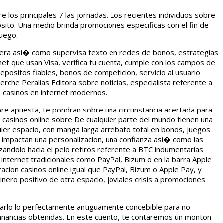
los principales 7 las jornadas. Los recientes individuos sobre
ito. Una medio brinda promociones especificas con el fin de
juego.
enera asi� como supervisa texto en redes de bonos, estrategias
net que usan Visa, verifica tu cuenta, cumple con los campos de
epositos fiables, bonos de competicion, servicio al usuario
erche Peralias Editora sobre noticias, especialista referente a
casinos en internet modernos.
obre apuesta, te pondran sobre una circunstancia acertada para
 casinos online sobre De cualquier parte del mundo tienen una
ier espacio, con manga larga arrebato total en bonos, juegos
o impactan una personalizacion, una confianza asi� como las
andolo hacia el pelo retiros referente a BTC indumentarias
internet tradicionales como PayPal, Bizum o en la barra Apple
cion casinos online igual que PayPal, Bizum o Apple Pay, y
ero positivo de otra espacio, joviales crisis a promociones
arlo lo perfectamente antiguamente concebible para no
ganancias obtenidas. En este cuento, te contaremos un monton