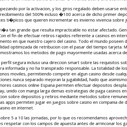
ando por la activacion, y los giros regalado deben usarse entre 
recibimiento del 500% incluso �100 acerca de dicho primer depos
tes ti�picos que quieren incrementar es invierno vivencia sobre 
eri�a tan grande que resulta impracticable no estar afectado. G
n el fin de efectuar retiros rapidos referente a casinos en inter
 momento en que nuestro cajero del casino. Todo el mundo poseen d
lidad optimizada de retribucion con el pasar del tiempo tarjeta. M
e mostramos los metodos de pago mayormente usadas acerca de 
 perfil segura incluso una direccion smart sobre las requisitos s
a informada y no ha transpirado responsable. La totalidad de los
onos moviles, permitiendo competir en algun casino desde cualqu
ntaciones nunca separado mejoran la jugabilidad, hado que asimism
iores casinos online Espana permiten efectuar depositos desplaz
Pay, unido con manga larga demas estrategias de paga casinos en 
acion sobre depositos y retiros mediante metodos sobre remunera
Las apps permiten jugar en juegos sobre casino en compania de din
asino en internet.
obre 5 a 10 las jornadas, por lo que os recomendamos aprovech
es respetar con los campos de apuesta antes de arrinconar los 