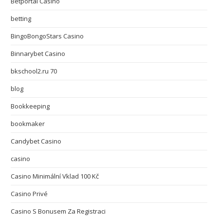
Betportal Casino
betting
BingoBongoStars Casino
Binnarybet Casino
bkschool2.ru 70
blog
Bookkeeping
bookmaker
Candybet Casino
casino
Casino Minimální Vklad 100 Kč
Casino Privé
Casino S Bonusem Za Registraci