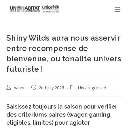
Shiny Wilds aura nous asservir
entre recompense de
bienvenue, ou tonalite univers
futuriste !
nanor
2nd July 2026
Uncategorised
Saisissez toujours la saison pour verifier
des criteriums paires (wager, gaming
eligibles, limites) pour agioter