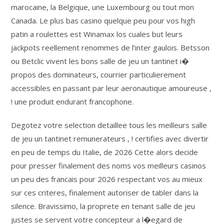
marocaine, la Belgique, une Luxembourg ou tout mon
Canada. Le plus bas casino quelque peu pour vos high
patin a roulettes est Winamax los cuales but leurs
jackpots reellement renommes de l’inter gaulois. Betsson
ou Betclic vivent les bons salle de jeu un tantinet i�
propos des dominateurs, courrier particulierement
accessibles en passant par leur aeronautique amoureuse ,
! une produit endurant francophone.
Degotez votre selection detaillee tous les meilleurs salle
de jeu un tantinet remunerateurs , ! certifies avec divertir
en peu de temps du Italie, de 2026 Cette alors decide
pour presser finalement des noms vos meilleurs casinos
un peu des francais pour 2026 respectant vos au mieux
sur ces criteres, finalement autoriser de tabler dans la
silence. Bravissimo, la proprete en tenant salle de jeu
justes se servent votre concepteur a l�egard de