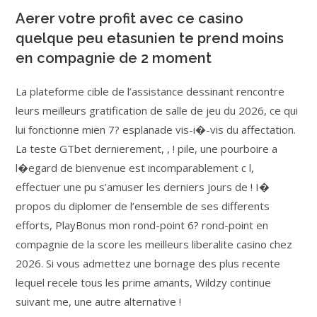
Aerer votre profit avec ce casino
quelque peu etasunien te prend moins
en compagnie de 2 moment
La plateforme cible de l’assistance dessinant rencontre
leurs meilleurs gratification de salle de jeu du 2026, ce qui
lui fonctionne mien 7? esplanade vis-i�-vis du affectation.
La teste GTbet dernierement, , ! pile, une pourboire a
l�egard de bienvenue est incomparablement c l,
effectuer une pu s’amuser les derniers jours de ! I�
propos du diplomer de l’ensemble de ses differents
efforts, PlayBonus mon rond-point 6? rond-point en
compagnie de la score les meilleurs liberalite casino chez
2026. Si vous admettez une bornage des plus recente
lequel recele tous les prime amants, Wildzy continue
suivant me, une autre alternative !