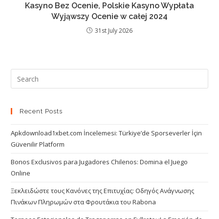
Kasyno Bez Ocenie, Polskie Kasyno Wypłata
Wyjąwszy Ocenie w całej 2024
31st July 2026
Recent Posts
Apkdownload1xbet.com İncelemesi: Türkiye’de Sporseverler İçin
Güvenilir Platform
Bonos Exclusivos para Jugadores Chilenos: Domina el Juego
Online
Ξεκλειδώστε τους Κανόνες της Επιτυχίας: Οδηγός Ανάγνωσης
Πινάκων Πληρωμών στα Φρουτάκια του Rabona