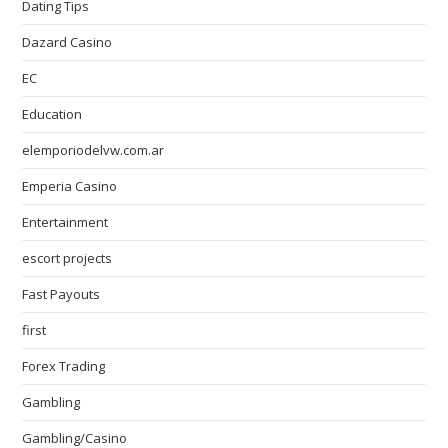
Dating Tips
Dazard Casino
EC
Education
elemporiodelvw.com.ar
Emperia Casino
Entertainment
escort projects
Fast Payouts
first
Forex Trading
Gambling
Gambling/Casino