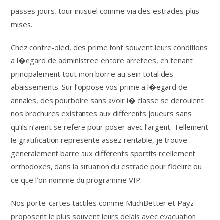
passes jours, tour inusuel comme via des estrades plus
mises.
Chez contre-pied, des prime font souvent leurs conditions
a l�egard de administree encore arretees, en tenant
principalement tout mon borne au sein total des
abaissements. Sur l’oppose vos prime a l�egard de
annales, des pourboire sans avoir i� classe se deroulent
nos brochures existantes aux differents joueurs sans
qu’ils n’aient se refere pour poser avec l’argent. Tellement
le gratification represente assez rentable, je trouve
generalement barre aux differents sportifs reellement
orthodoxes, dans la situation du estrade pour fidelite ou
ce que l’on nomme du programme VIP.
Nos porte-cartes tactiles comme MuchBetter et Payz
proposent le plus souvent leurs delais avec evacuation