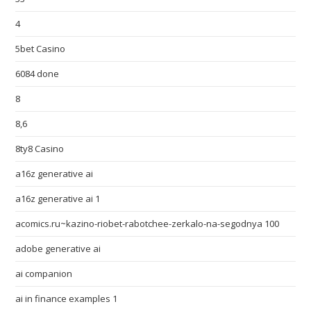
4
5bet Casino
6084 done
8
8,6
8ty8 Casino
a16z generative ai
a16z generative ai 1
acomics.ru~kazino-riobet-rabotchee-zerkalo-na-segodnya 100
adobe generative ai
ai companion
ai in finance examples 1