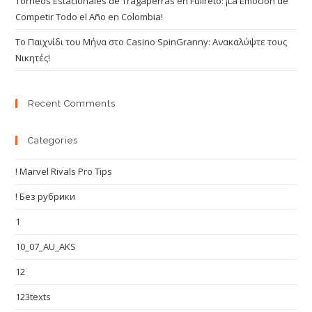
Torneos Estacionales de Tragaperras en Fullreto: ¡La Emoción de
Competir Todo el Año en Colombia!
Το Παιχνίδι του Μήνα στο Casino SpinGranny: Ανακαλύψτε τους
Νικητές!
Recent Comments
Categories
! Marvel Rivals Pro Tips
! Без рубрики
1
10_07_AU_AKS
12
123texts