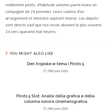
reellement petits, d’habitude achetes parmi moins en
compagnie de 24 journees. Leurs casinos d’un
arrangement et WestAce aspirent Interac. Les depots
sont directs sauf que nos reculs abusent le plus souvent
24 vers quarante-huit heures.
YOU MIGHT ALSO LIKE
Den tropiske ø-tema i Pirots 5
29th June 2026
Pirots 5 Slot: Analisi della grafica e della
colonna sonora cinematografica
26th June 2026