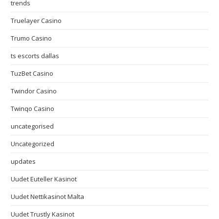
trends
Truelayer Casino
Trumo Casino
ts escorts dallas
TuzBet Casino
Twindor Casino
Twinqo Casino
uncategorised
Uncategorized
updates
Uudet Euteller Kasinot
Uudet Nettikasinot Malta
Uudet Trustly Kasinot