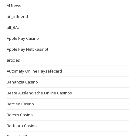
AI News
ai-girlfriend
all_BAz
Apple Pay Casino
Apple Pay Nettikasinot
articles
Automaty Online Paysafecard
Bananzia Casino
Beste Ausländische Online Casinos
Betcleo Casino
Betero Casino
Betfouru Casino