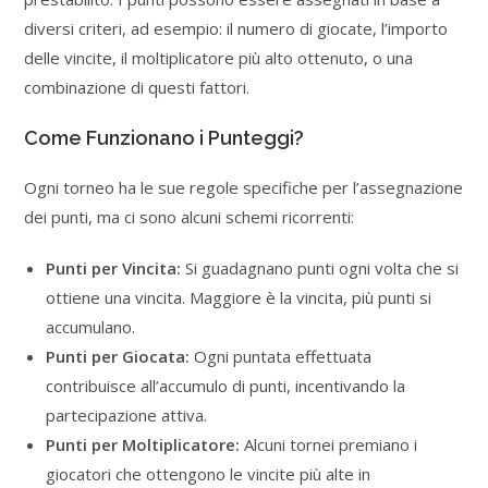
diversi criteri, ad esempio: il numero di giocate, l’importo
delle vincite, il moltiplicatore più alto ottenuto, o una
combinazione di questi fattori.
Come Funzionano i Punteggi?
Ogni torneo ha le sue regole specifiche per l’assegnazione
dei punti, ma ci sono alcuni schemi ricorrenti:
Punti per Vincita:
Si guadagnano punti ogni volta che si
ottiene una vincita. Maggiore è la vincita, più punti si
accumulano.
Punti per Giocata:
Ogni puntata effettuata
contribuisce all’accumulo di punti, incentivando la
partecipazione attiva.
Punti per Moltiplicatore:
Alcuni tornei premiano i
giocatori che ottengono le vincite più alte in