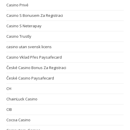
Casino Privé
Casino S Bonusem Za Registraci
Casino S Neterapay
Casino Trustly
casino utan svensk licens
Casino Vklad Přes Paysafecard
České Casino Bonus Za Registraci
České Casino Paysafecard
CH
ChainLuck Casino
CIB
Cocoa Casino