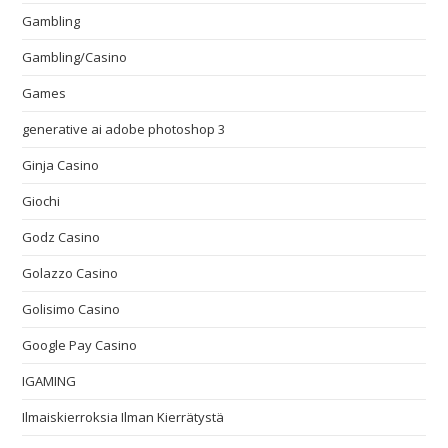
Gambling
Gambling/Casino
Games
generative ai adobe photoshop 3
Ginja Casino
Giochi
Godz Casino
Golazzo Casino
Golisimo Casino
Google Pay Casino
IGAMING
Ilmaiskierroksia Ilman Kierrätystä