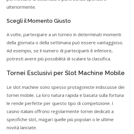
ulteriormente.
Scegli il Momento Giusto
A volte, partecipare a un torneo in determinati momenti
della giornata o della settimana può essere vantaggioso.
Ad esempio, se il numero di partecipanti è inferiore,
potresti avere più possibilità di scalare la classifica.
Tornei Esclusivi per Slot Machine Mobile
Le slot machine sono spesso protagoniste indiscusse dei
tornei mobile. La loro natura rapida e basata sulla fortuna
le rende perfette per questo tipo di competizione. I
casino italiani offrono regolarmente tornei dedicati a
specifiche slot, magari quelle più popolari o le ultime
novità lanciate.