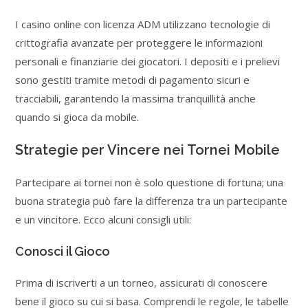
I casino online con licenza ADM utilizzano tecnologie di
crittografia avanzate per proteggere le informazioni
personali e finanziarie dei giocatori. I depositi e i prelievi
sono gestiti tramite metodi di pagamento sicuri e
tracciabili, garantendo la massima tranquillità anche
quando si gioca da mobile.
Strategie per Vincere nei Tornei Mobile
Partecipare ai tornei non è solo questione di fortuna; una
buona strategia può fare la differenza tra un partecipante
e un vincitore. Ecco alcuni consigli utili:
Conosci il Gioco
Prima di iscriverti a un torneo, assicurati di conoscere
bene il gioco su cui si basa. Comprendi le regole, le tabelle