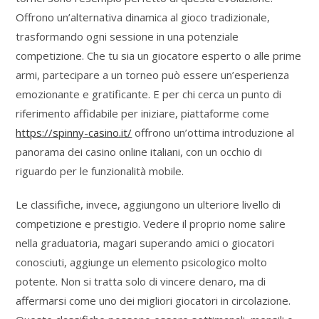
Offrono un’alternativa dinamica al gioco tradizionale,
trasformando ogni sessione in una potenziale
competizione. Che tu sia un giocatore esperto o alle prime
armi, partecipare a un torneo può essere un’esperienza
emozionante e gratificante. E per chi cerca un punto di
riferimento affidabile per iniziare, piattaforme come
https://spinny-casino.it/
offrono un’ottima introduzione al
panorama dei casino online italiani, con un occhio di
riguardo per le funzionalità mobile.
Le classifiche, invece, aggiungono un ulteriore livello di
competizione e prestigio. Vedere il proprio nome salire
nella graduatoria, magari superando amici o giocatori
conosciuti, aggiunge un elemento psicologico molto
potente. Non si tratta solo di vincere denaro, ma di
affermarsi come uno dei migliori giocatori in circolazione.