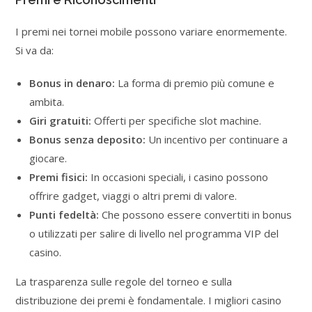
I premi nei tornei mobile possono variare enormemente.
Si va da:
Bonus in denaro:
La forma di premio più comune e
ambita.
Giri gratuiti:
Offerti per specifiche slot machine.
Bonus senza deposito:
Un incentivo per continuare a
giocare.
Premi fisici:
In occasioni speciali, i casino possono
offrire gadget, viaggi o altri premi di valore.
Punti fedeltà:
Che possono essere convertiti in bonus
o utilizzati per salire di livello nel programma VIP del
casino.
La trasparenza sulle regole del torneo e sulla
distribuzione dei premi è fondamentale. I migliori casino