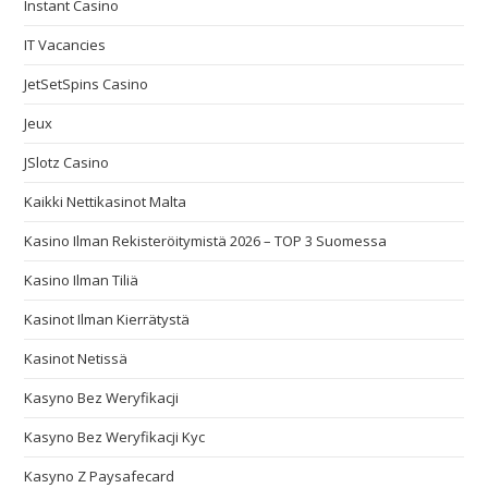
Instant Casino
IT Vacancies
JetSetSpins Casino
Jeux
JSlotz Casino
Kaikki Nettikasinot Malta
Kasino Ilman Rekisteröitymistä 2026 – TOP 3 Suomessa
Kasino Ilman Tiliä
Kasinot Ilman Kierrätystä
Kasinot Netissä
Kasyno Bez Weryfikacji
Kasyno Bez Weryfikacji Kyc
Kasyno Z Paysafecard