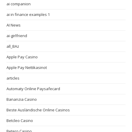
ai companion
ai in finance examples 1
AI News
ai-girlfriend
all_BAz
Apple Pay Casino
Apple Pay Nettikasinot
articles
Automaty Online Paysafecard
Bananzia Casino
Beste Ausländische Online Casinos
Betcleo Casino
Betero Casino