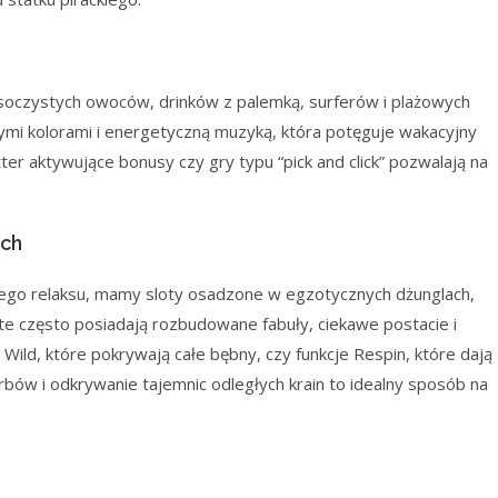
soczystych owoców, drinków z palemką, surferów i plażowych
ymi kolorami i energetyczną muzyką, która potęguje wakacyjny
ter aktywujące bonusy czy gry typu “pick and click” pozwalają na
ach
żowego relaksu, mamy sloty osadzone w egzotycznych dżunglach,
 te często posiadają rozbudowane fabuły, ciekawe postacie i
 Wild, które pokrywają całe bębny, czy funkcje Respin, które dają
bów i odkrywanie tajemnic odległych krain to idealny sposób na