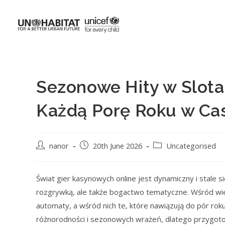
Sezonowe Hity w Slota
Każdą Porę Roku w Ca
nanor
20th June 2026
Uncategorised
Świat gier kasynowych online jest dynamiczny i stale s
rozgrywką, ale także bogactwo tematyczne. Wśród wiel
automaty, a wśród nich te, które nawiązują do pór rok
różnorodności i sezonowych wrażeń, dlatego przygoto