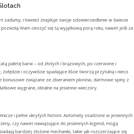
Slotach
asem zadumy, również znajduje swoje odzwierciedlenie w świecie
pozwolą Wam cieszyć się tą wyjątkową porą roku, nawet jeśli za
tą paletę barw – od złotych i brązowych, po czerwone i
żołędzie i oczywiście spadające liście tworzą przytulną i nieco
cje bonusowe związane ze zbieraniem plonów, darmowe spiny z
datkowe wygrane, idealne na jesienne wieczory.
emnicze i pełne ukrytych historii. Automaty osadzone w jesiennych
 zimy, czy nawet nawiązujące do jesiennych legend, mogą
adają bardziej złożone mechaniki, takie jak rozszerzające się