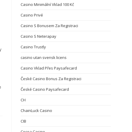
Casino Minimální Vklad 100 Kč
Casino Privé
Casino S Bonusem Za Registraci
Casino S Neterapay
Casino Trustly
y
casino utan svensk licens
Casino Vklad Přes Paysafecard
České Casino Bonus Za Registraci
e
České Casino Paysafecard
CH
ChainLuck Casino
CIB
Cocoa Casino