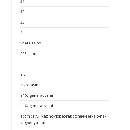
31
32
33
4
5bet Casino
6084 done
8
8,6
8ty8 Casino
a16z generative ai
a16z generative ai 1
acomics.ru~kazino-riobet-rabotchee-zerkalo-na-
segodnya 100