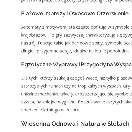
Plażowe Imprezy i Owocowe Orzeźwienie
Automaty z motywem lata często obfitują w symbole 
krajobrazów. Te gry zazwyczaj charakteryzują się żyw
nastrój. Funkcje takie jak darmowe spiny, symbole Scat
długie i przyjemne sesje, idealne na letnie popołudnia.
Egzotyczne Wyprawy i Przygody na Wysp
Dla tych, którzy szukają czegoś więcej niż tylko pla
starożytnych ruinach czy na tropikalnych wyspach. Gry
unikalne mechaniki, takie jak rozszerzające się symbole
szansę na kolejne wygrane. Poszukiwanie ukrytych skar
spędzenie letniego wieczoru.
Wiosenna Odnowa i Natura w Slotach