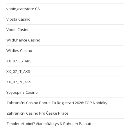
vapingcartstore CA
Vipsta Casino
Voom Casino
WildChance Casino
Wildies Casino
XX_07_ES_AKS
XX_07_IT_AKS
XX_07_PL_AKS
Yoyospins Casino
Zahraniční Casino Bonus Za Registraci 2026: TOP Nabídky
Zahraniční Casino Pro České Hráče
Zimpler ei toimi? Vianmääritys & Rahojen Palautus