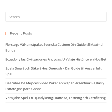
Recent Posts
Flerstegs Välkomstpaket Svenska Casinon Din Guide till Maximal
Bonus
Ecuador y las Civilizaciones Antiguas: Un Viaje Histórico en NoviBet
Spela Smart och Säkert Hos Onerush – Din Guide till Ansvarfullt
Spel
Descubre los Mejores Video Póker en Wepari Argentina: Reglas y
Estrategias para Ganar
Vera John Spel: En Djupdykning i Rättvisa, Testning och Certifiering