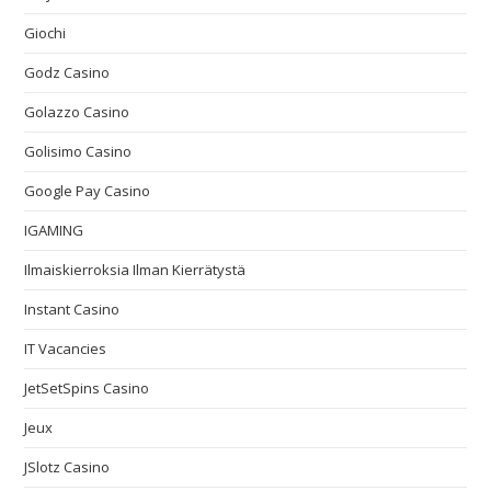
Giochi
Godz Casino
Golazzo Casino
Golisimo Casino
Google Pay Casino
IGAMING
Ilmaiskierroksia Ilman Kierrätystä
Instant Casino
IT Vacancies
JetSetSpins Casino
Jeux
JSlotz Casino