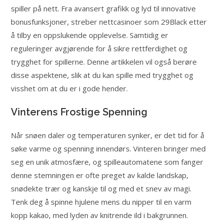
spiller på nett. Fra avansert grafikk og lyd til innovative
bonusfunksjoner, streber nettcasinoer som 29Black etter
å tilby en oppslukende opplevelse. Samtidig er
reguleringer avgjørende for å sikre rettferdighet og
trygghet for spillerne. Denne artikkelen vil også berøre
disse aspektene, slik at du kan spille med trygghet og
visshet om at du er i gode hender.
Vinterens Frostige Spenning
Når snøen daler og temperaturen synker, er det tid for å
søke varme og spenning innendørs. Vinteren bringer med
seg en unik atmosfære, og spilleautomatene som fanger
denne stemningen er ofte preget av kalde landskap,
snødekte trær og kanskje til og med et snev av magi.
Tenk deg å spinne hjulene mens du nipper til en varm
kopp kakao, med lyden av knitrende ild i bakgrunnen.