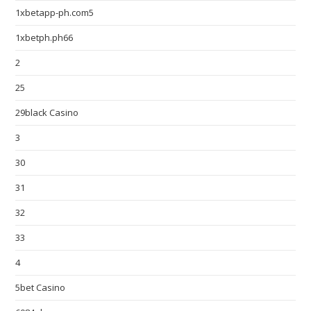
1xbetapp-ph.com5
1xbetph.ph66
2
25
29black Casino
3
30
31
32
33
4
5bet Casino