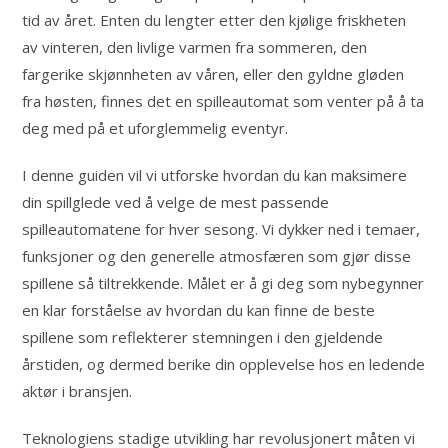
tid av året. Enten du lengter etter den kjølige friskheten
av vinteren, den livlige varmen fra sommeren, den
fargerike skjønnheten av våren, eller den gyldne gløden
fra høsten, finnes det en spilleautomat som venter på å ta
deg med på et uforglemmelig eventyr.
I denne guiden vil vi utforske hvordan du kan maksimere
din spillglede ved å velge de mest passende
spilleautomatene for hver sesong. Vi dykker ned i temaer,
funksjoner og den generelle atmosfæren som gjør disse
spillene så tiltrekkende. Målet er å gi deg som nybegynner
en klar forståelse av hvordan du kan finne de beste
spillene som reflekterer stemningen i den gjeldende
årstiden, og dermed berike din opplevelse hos en ledende
aktør i bransjen.
Teknologiens stadige utvikling har revolusjonert måten vi