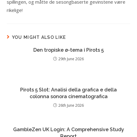
spillingen, og måtte de sesongbaserte gevinstene være
rikelige!
YOU MIGHT ALSO LIKE
Den tropiske ø-tema i Pirots 5
29th June 2026
Pirots 5 Slot: Analisi della grafica e della
colonna sonora cinematografica
26th June 2026
GambleZen UK Login: A Comprehensive Study
Report