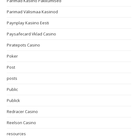
Parimad Kasiino Pakkumised
Parimad Välismaa Kasiinod
Paynplay Kasiino Eesti
Paysafecard Vklad Casino
Piratepots Casino
Poker
Post
posts
Public
Publick
Redracer Casino
Reelson Casino
resources