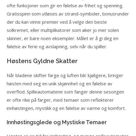
ofte funksjoner som gir en følelse av frihet og spenning.
Gratisspinn som utløses av strand-symboler, bonusrunder
der du kan vinne premier ved å velge den beste
solkremet, eller multiplikatorer som øker jo mer solen
skinner, er bare noen eksempler. Målet er å gi deg en
følelse av ferie og avslapning, selv når du spiller.
Høstens Gyldne Skatter
Når bladene skifter farge og luften blir kjøligere, bringer
høsten med seg en unik skjønnhet og en følelse av
overflod. Spilleautomatene som fanger denne sesongen
er ofte rike på farger, med temaer som reflekterer
innhøstingen, mystikk og en følelse av varme og komfort.
Innhøstingsglede og Mystiske Temaer