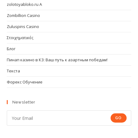
zolotoyabloko.ru A
Zombillion Casino
Zuluspins Casino
Στοιχηματικές
Блог
Пинап казино в КЗ: Ваш путь к азартным победам!
Текста
Форекс Обучение
Newsletter
GO