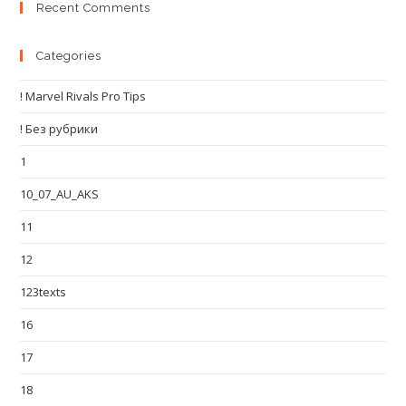
Recent Comments
Categories
! Marvel Rivals Pro Tips
! Без рубрики
1
10_07_AU_AKS
11
12
123texts
16
17
18