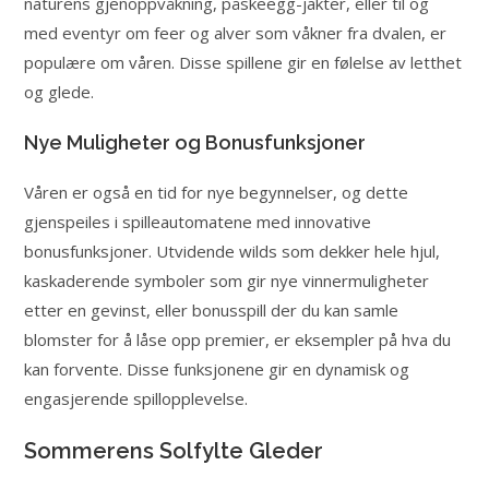
naturens gjenoppvåkning, påskeegg-jakter, eller til og
med eventyr om feer og alver som våkner fra dvalen, er
populære om våren. Disse spillene gir en følelse av letthet
og glede.
Nye Muligheter og Bonusfunksjoner
Våren er også en tid for nye begynnelser, og dette
gjenspeiles i spilleautomatene med innovative
bonusfunksjoner. Utvidende wilds som dekker hele hjul,
kaskaderende symboler som gir nye vinnermuligheter
etter en gevinst, eller bonusspill der du kan samle
blomster for å låse opp premier, er eksempler på hva du
kan forvente. Disse funksjonene gir en dynamisk og
engasjerende spillopplevelse.
Sommerens Solfylte Gleder