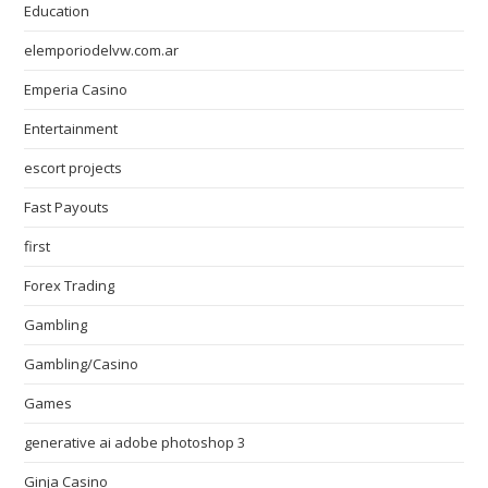
Education
elemporiodelvw.com.ar
Emperia Casino
Entertainment
escort projects
Fast Payouts
first
Forex Trading
Gambling
Gambling/Casino
Games
generative ai adobe photoshop 3
Ginja Casino