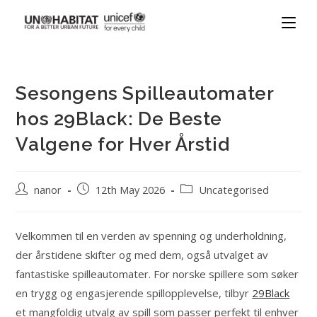
Sesongens Spilleautomater
hos 29Black: De Beste
Valgene for Hver Årstid
nanor
12th May 2026
Uncategorised
Velkommen til en verden av spenning og underholdning,
der årstidene skifter og med dem, også utvalget av
fantastiske spilleautomater. For norske spillere som søker
en trygg og engasjerende spillopplevelse, tilbyr
29Black
et mangfoldig utvalg av spill som passer perfekt til enhver