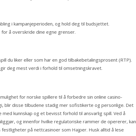
bling i kampanjeperioden, og hold deg til budsjettet.
for å overskride dine egne grenser.
ill du liker eller som har en god tilbakebetalingsprosent (RTP).
gir deg mest verdi i forhold til omsetningskravet.
ghet for norske spillere til å forbedre sin online casino-
, blir disse tilbudene stadig mer sofistikerte og personlige. Det
med kunnskap og et bevisst forhold til ansvarlig spill. Ved å
iggjør, og innenfor hvilke regulatoriske rammer de opererer, kan
 festligheter på nettcasinoer som Hajper. Husk alltid å lese