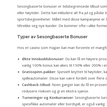
Sesongbaserte bonuser er tidsbegrensede tilbud som n
eller høytider. Dette kan inkludere alt fra jul og påske 
sportsbegivenheter. Målet med disse kampanjene er å
tiltrekke seg nye kunder. De kommer ofte i ulike form
Typer av Sesongbaserte Bonuser
Hos et casino som Hajper kan man forvente et mangfo
Økte Innskuddsbonuser:
Du kan få en høyere prose
vanlig 100% bonus kan økes til 150% eller 200% i e
Gratisspinn-pakker:
Spesielt knyttet til høytider, 
spilleautomater. Disse kan være fordelt over flere dag
Cashback-tilbud:
Noen ganger kan du få en prosenta
redusere risikoen og gi en ekstra sjanse.
Turneringer og Konkurranser:
Sesongbaserte turne
spesifikke automater eller bordspill, er også vanlig.