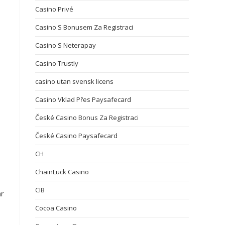
Casino Privé
Casino S Bonusem Za Registraci
Casino S Neterapay
Casino Trustly
casino utan svensk licens
Casino Vklad Přes Paysafecard
České Casino Bonus Za Registraci
České Casino Paysafecard
CH
ChainLuck Casino
CIB
ar
Cocoa Casino