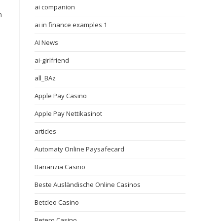
ai companion
n
ai in finance examples 1
AI News
ai-girlfriend
all_BAz
Apple Pay Casino
Apple Pay Nettikasinot
articles
Automaty Online Paysafecard
Bananzia Casino
Beste Ausländische Online Casinos
Betcleo Casino
Betero Casino