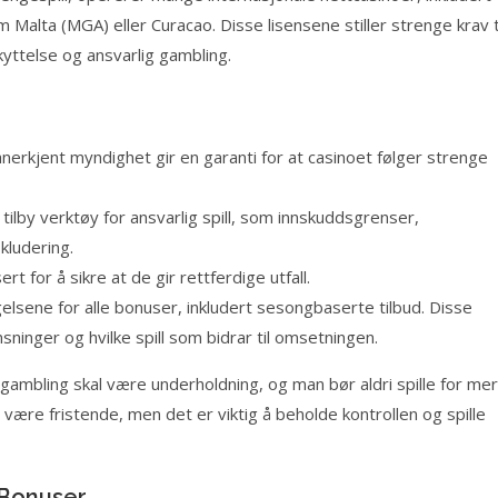
 Malta (MGA) eller Curacao. Disse lisensene stiller strenge krav t
kyttelse og ansvarlig gambling.
anerkjent myndighet gir en garanti for at casinoet følger strenge
 tilby verktøy for ansvarlig spill, som innskuddsgrenser,
kludering.
t for å sikre at de gir rettferdige utfall.
gelsene for alle bonuser, inkludert sesongbaserte tilbud. Disse
sninger og hvilke spill som bidrar til omsetningen.
t gambling skal være underholdning, og man bør aldri spille for mer
være fristende, men det er viktig å beholde kontrollen og spille
 Bonuser