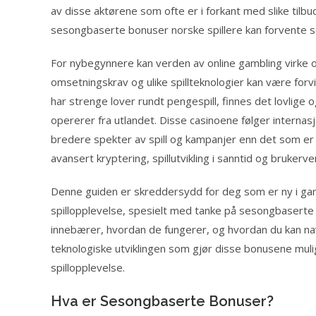
av disse aktørene som ofte er i forkant med slike tilbu
sesongbaserte bonuser norske spillere kan forvente s
For nybegynnere kan verden av online gambling virke
omsetningskrav og ulike spillteknologier kan være forv
har strenge lover rundt pengespill, finnes det lovlige
opererer fra utlandet. Disse casinoene følger internasjo
bredere spekter av spill og kampanjer enn det som er 
avansert kryptering, spillutvikling i sanntid og brukerve
Denne guiden er skreddersydd for deg som er ny i ga
spillopplevelse, spesielt med tanke på sesongbaserte
innebærer, hvordan de fungerer, og hvordan du kan navi
teknologiske utviklingen som gjør disse bonusene muli
spillopplevelse.
Hva er Sesongbaserte Bonuser?