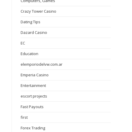
Computers, Games
Crazy Tower Сasino
Dating Tips
Dazard Casino
EC
Education
elemporiodelvw.com.ar
Emperia Casino
Entertainment
escort projects
Fast Payouts
first
Forex Trading