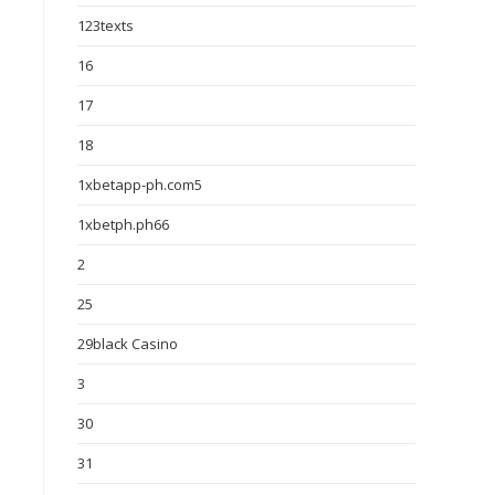
123texts
16
17
18
1xbetapp-ph.com5
1xbetph.ph66
2
25
29black Casino
3
30
31