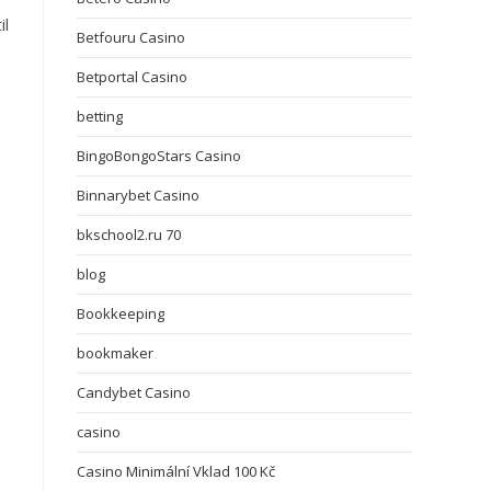
il
Betfouru Casino
Betportal Casino
betting
BingoBongoStars Casino
Binnarybet Casino
bkschool2.ru 70
blog
Bookkeeping
bookmaker
Candybet Casino
casino
Casino Minimální Vklad 100 Kč