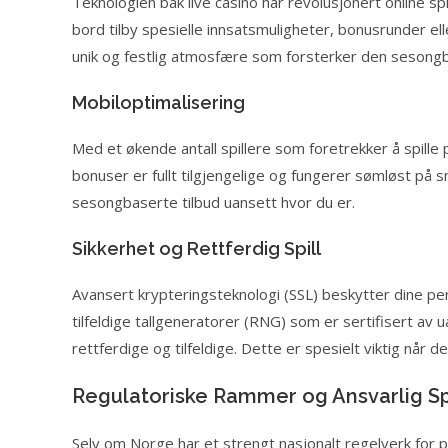
Teknologien bak live casino har revolusjonert online s
bord tilby spesielle innsatsmuligheter, bonusrunder el
unik og festlig atmosfære som forsterker den sesongb
Mobiloptimalisering
Med et økende antall spillere som foretrekker å spille
bonuser er fullt tilgjengelige og fungerer sømløst på s
sesongbaserte tilbud uansett hvor du er.
Sikkerhet og Rettferdig Spill
Avansert krypteringsteknologi (SSL) beskytter dine perso
tilfeldige tallgeneratorer (RNG) som er sertifisert av ua
rettferdige og tilfeldige. Dette er spesielt viktig når 
Regulatoriske Rammer og Ansvarlig Sp
Selv om Norge har et strengt nasjonalt regelverk for p