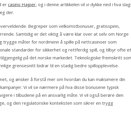
d er
casino Hajper
, og i denne artikkelen vil vi dykke ned i hva slag
eg der.
 overveldende. Begreper som velkomstbonuser, gratisspinn,
irrende. Samtidig er det viktig å være klar over at selv om Norge
 og trygge måter for nordmenn å spille på nettcasinoer som
nale standarder for sikkerhet og rettferdig spill, og tilbyr ofte e
tilgjengelig på det norske markedet. Teknologiske fremskritt so
nnlige grensesnitt bidrar til en stadig bedre spillopplevelse.
met, og ønsker å forstå mer om hvordan du kan maksimere din
 kampanjer. Vi vil se nærmere på hva disse bonusene typisk
gere i tilbudene på en ansvarlig måte. Vi vil også berøre den
ge, og den regulatoriske konteksten som sikrer en trygg