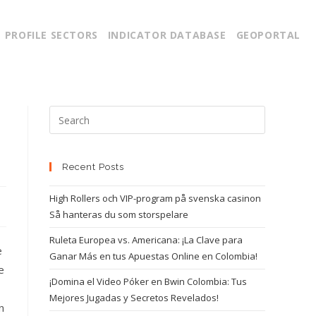
PROFILE SECTORS
INDICATOR DATABASE
GEOPORTAL
Recent Posts
High Rollers och VIP-program på svenska casinon
Så hanteras du som storspelare
Ruleta Europea vs. Americana: ¡La Clave para
e
Ganar Más en tus Apuestas Online en Colombia!
e
¡Domina el Video Póker en Bwin Colombia: Tus
Mejores Jugadas y Secretos Revelados!
n