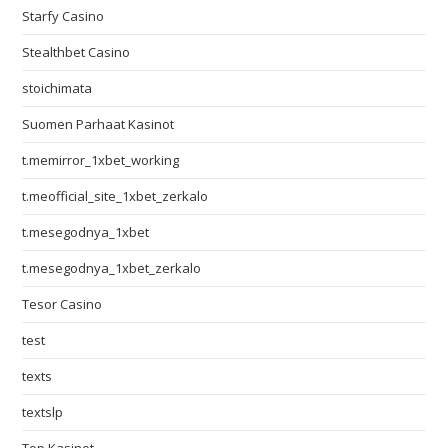
Starfy Casino
Stealthbet Casino
stoichimata
Suomen Parhaat Kasinot
t.memirror_1xbet_working
t.meofficial_site_1xbet_zerkalo
t.mesegodnya_1xbet
t.mesegodnya_1xbet_zerkalo
Tesor Casino
test
texts
textslp