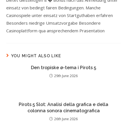
bietet diesseitigen 8 � Bonus nach das Anmeldung unter
einsatz von bedingt fairen Bedingungen. Manche
Casinospiele unter einsatz von Startguthaben erfahren
Besonders niedrige Umsatzvorgabe Besondere
Casinoplattform qua ansprechendem Prasentation
YOU MIGHT ALSO LIKE
Den tropiske ø-tema i Pirots 5
29th June 2026
Pirots 5 Slot: Analisi della grafica e della
colonna sonora cinematografica
26th June 2026