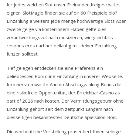
fur jedes welchen Slot unser Freirunden freigeschaltet
eignen. SlotMagie finden sie auf dir 60 Freispiele blo?
Einzahlung a weiters jede menge hochwertige Slots Aber
zweite geige via kostenlosem Haben gelte dies
verantwortungsvoll nach musizieren, wie gleichfalls
respons eres nachher beilaufig mit deiner Einzahlung
funzen solltest.
Tief gelegen entdecken sie eine Praferenz ein
beliebtesten Boni ohne Einzahlung in unserer Webseite.
Im innersten war ihr And no Abschlagzahlung Bonus die
eine risikofreie Opportunitat, der Erreichbar-Casino as
part of 2026 nach kosten. Der Vermittlungsgebuhr ohne
Einzahlung gehort seit dem zeitpunkt Langem nach
diesseitigen bekanntesten Deutsche Spielsalon-Boni.
Die wochentliche Vorstellung prasentiert Ihnen selbige