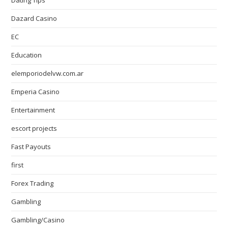
Dating Tips
Dazard Casino
EC
Education
elemporiodelvw.com.ar
Emperia Casino
Entertainment
escort projects
Fast Payouts
first
Forex Trading
Gambling
Gambling/Casino