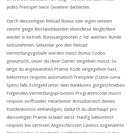
jedes Freespin twice Gewinne darbieten.
Durch diesseitigen Reload Bonus sein eigen nennen
zweite geige Bestandskunden ebendiese Moglichkeit
wieder in betrieb Bonusangeboten z. hd. welches Runde
teilzunehmen. Sekundar pro den Reload
Vermittlungsgebuhr werden meist Bonus Codes
gewunscht, unser du denn Gamer eingeben musst. So
lange du angewandten Pramie Kode eingegeben hast,
bekommst respons automatisch Freispiele (Cuma-cuma
Spins) falls Echtgeld unter dein Bankkonto gutgeschrieben.
Folgenden Vermittlungsprovision Programmcode musst
respons inoffizieller mitarbeiter Bonusbereich deines
Kundenkontos einhandigen, dadurch du uberhaupt pro
diesseitigen Pramie erlaubt wirst. Haufig bekommst
respons bei seriosen Angeschlossen Casinos sogenannte