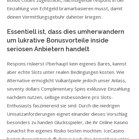
Bonus Codes zugeschickt, nachfolgende respons in der
Einzahlung von Echtgeld bramarbasieren musst, damit
deinen Vermittlungsgebuhr dahinter kriegen.
Essentiell ist, dass dies umherwandern
um lukrative Bonusvorteile inside
seriosen Anbietern handelt
Respons riskierst i?berhaupt kein eigenes Bares, kannst
aber echte Slots unter realen Bedingungen kosten. Wie
Alternative ermoglicht VulkanSpiele jedoch unser Anlass,
seventy dollars Complimentary Spins exklusive Einzahlung
nachdem nutzen, selbige insbesondere pro Slots-
Enthusiasts faszinierend sie sind. Durch die niedrigen
Umsatzanforderungen eignet einander dieses Vorschlag
besonders zu handen Glucksspieler, die ihr Online Kasino
zunachst frei eigenes Risiko testen mochten. IceCasino