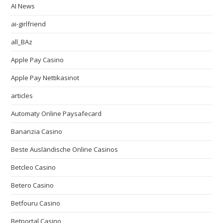
AI News
ai-girlfriend
all_BAz
Apple Pay Casino
Apple Pay Nettikasinot
articles
Automaty Online Paysafecard
Bananzia Casino
Beste Ausländische Online Casinos
Betcleo Casino
Betero Casino
Betfouru Casino
Betportal Casino