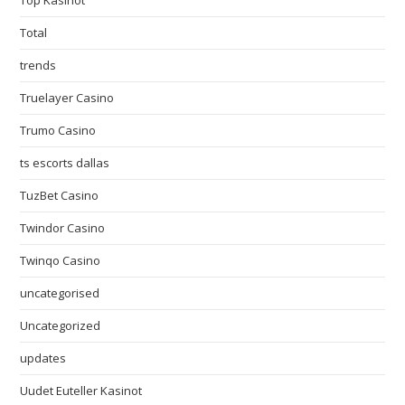
Top Kasinot
Total
trends
Truelayer Casino
Trumo Casino
ts escorts dallas
TuzBet Casino
Twindor Casino
Twinqo Casino
uncategorised
Uncategorized
updates
Uudet Euteller Kasinot