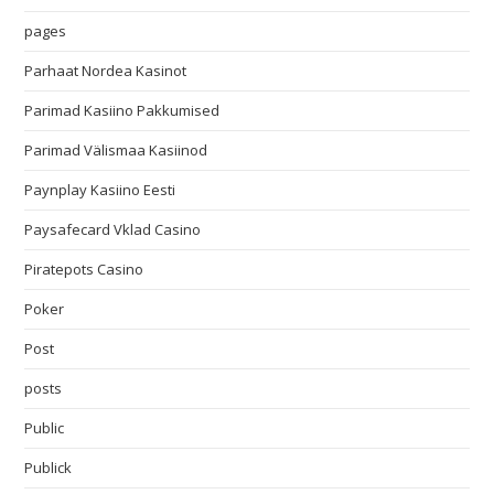
pages
Parhaat Nordea Kasinot
Parimad Kasiino Pakkumised
Parimad Välismaa Kasiinod
Paynplay Kasiino Eesti
Paysafecard Vklad Casino
Piratepots Casino
Poker
Post
posts
Public
Publick