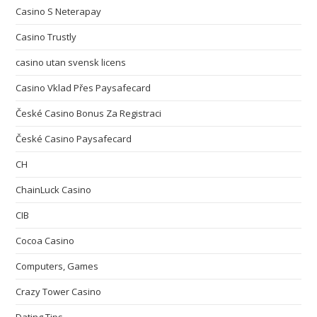
Casino S Neterapay
Casino Trustly
casino utan svensk licens
Casino Vklad Přes Paysafecard
České Casino Bonus Za Registraci
České Casino Paysafecard
CH
ChainLuck Casino
CIB
Cocoa Casino
Computers, Games
Crazy Tower Сasino