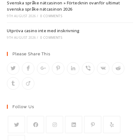
Svenska språke nätcasinon » Förtecknin ovanför ultimat
svenska språke nätcasinon 2026
9TH AUGUST 2026
/
0 COMMENTS
Utpröva casino inte med inskrivning
9TH AUGUST 2026
/
0 COMMENTS
Please Share This
Follow Us