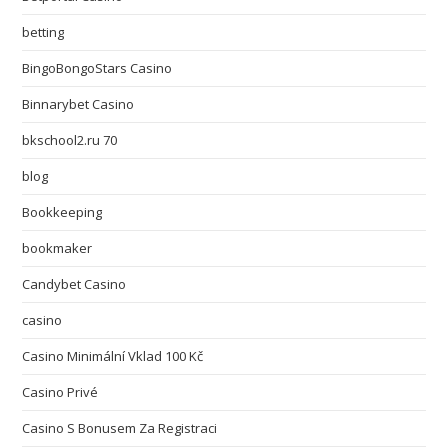
betting
BingoBongoStars Casino
Binnarybet Casino
bkschool2.ru 70
blog
Bookkeeping
bookmaker
Candybet Casino
casino
Casino Minimální Vklad 100 Kč
Casino Privé
Casino S Bonusem Za Registraci