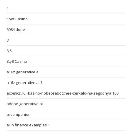
4
5bet Casino
6084 done
8
8,6
8ty8 Casino
a16z generative ai
a16z generative ai 1
acomics.ru~kazino-riobet-rabotchee-zerkalo-na-segodnya 100
adobe generative ai
ai companion
ai in finance examples 1