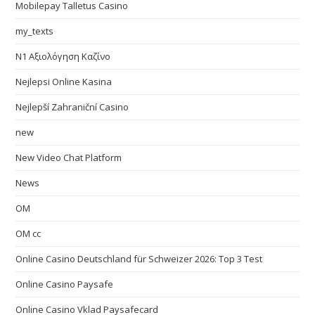
Mobilepay Talletus Casino
my_texts
N1 Αξιολόγηση Καζίνο
Nejlepsi Online Kasina
Nejlepší Zahraniční Casino
new
New Video Chat Platform
News
OM
OM cc
Online Casino Deutschland für Schweizer 2026: Top 3 Test
Online Casino Paysafe
Online Casino Vklad Paysafecard