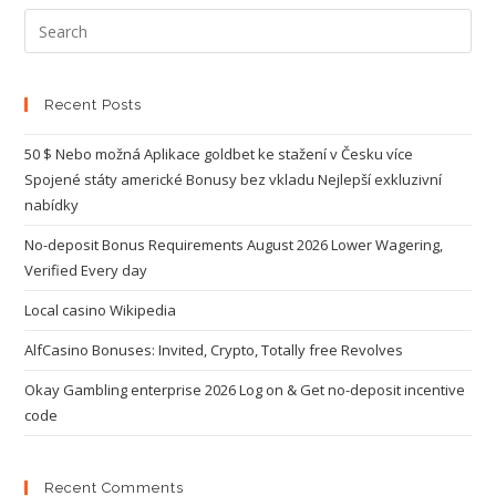
Recent Posts
50 $ Nebo možná Aplikace goldbet ke stažení v Česku více
Spojené státy americké Bonusy bez vkladu Nejlepší exkluzivní
nabídky
No-deposit Bonus Requirements August 2026 Lower Wagering,
Verified Every day
Local casino Wikipedia
AlfCasino Bonuses: Invited, Crypto, Totally free Revolves
Okay Gambling enterprise 2026 Log on & Get no-deposit incentive
code
Recent Comments