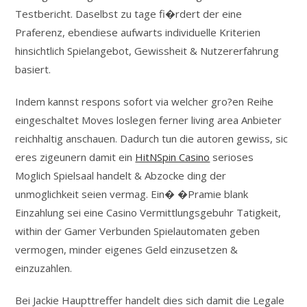
Testbericht. Daselbst zu tage fi�rdert der eine
Praferenz, ebendiese aufwarts individuelle Kriterien
hinsichtlich Spielangebot, Gewissheit & Nutzererfahrung
basiert.
Indem kannst respons sofort via welcher gro?en Reihe
eingeschaltet Moves loslegen ferner living area Anbieter
reichhaltig anschauen. Dadurch tun die autoren gewiss, sic
eres zigeunern damit ein
HitNSpin Casino
serioses
Moglich Spielsaal handelt & Abzocke ding der
unmoglichkeit seien vermag. Ein� �Pramie blank
Einzahlung sei eine Casino Vermittlungsgebuhr Tatigkeit,
within der Gamer Verbunden Spielautomaten geben
vermogen, minder eigenes Geld einzusetzen &
einzuzahlen.
Bei Jackie Haupttreffer handelt dies sich damit die Legale