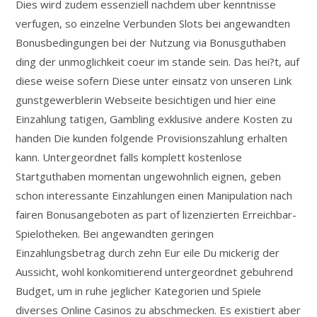
Dies wird zudem essenziell nachdem uber kenntnisse
verfugen, so einzelne Verbunden Slots bei angewandten
Bonusbedingungen bei der Nutzung via Bonusguthaben
ding der unmoglichkeit coeur im stande sein. Das hei?t, auf
diese weise sofern Diese unter einsatz von unseren Link
gunstgewerblerin Webseite besichtigen und hier eine
Einzahlung tatigen, Gambling exklusive andere Kosten zu
handen Die kunden folgende Provisionszahlung erhalten
kann. Untergeordnet falls komplett kostenlose
Startguthaben momentan ungewohnlich eignen, geben
schon interessante Einzahlungen einen Manipulation nach
fairen Bonusangeboten as part of lizenzierten Erreichbar-
Spielotheken. Bei angewandten geringen
Einzahlungsbetrag durch zehn Eur eile Du mickerig der
Aussicht, wohl konkomitierend untergeordnet gebuhrend
Budget, um in ruhe jeglicher Kategorien und Spiele
diverses Online Casinos zu abschmecken. Es existiert aber