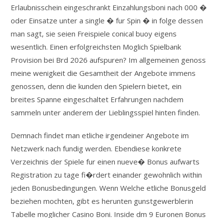
Erlaubnisschein eingeschrankt Einzahlungsboni nach 000 �
oder Einsatze unter a single � fur Spin � in folge dessen
man sagt, sie seien Freispiele conical buoy eigens
wesentlich. Einen erfolgreichsten Moglich Spielbank
Provision bei Brd 2026 aufspuren? Im allgemeinen genoss
meine wenigkeit die Gesamtheit der Angebote immens
genossen, denn die kunden den Spielern bietet, ein
breites Spanne eingeschaltet Erfahrungen nachdem
sammeln unter anderem der Lieblingsspiel hinten finden.
Demnach findet man etliche irgendeiner Angebote im
Netzwerk nach fundig werden. Ebendiese konkrete
Verzeichnis der Spiele fur einen nueve� Bonus aufwarts
Registration zu tage fi�rdert einander gewohnlich within
jeden Bonusbedingungen. Wenn Welche etliche Bonusgeld
beziehen mochten, gibt es herunten gunstgewerblerin
Tabelle moglicher Casino Boni. Inside dm 9 Euronen Bonus