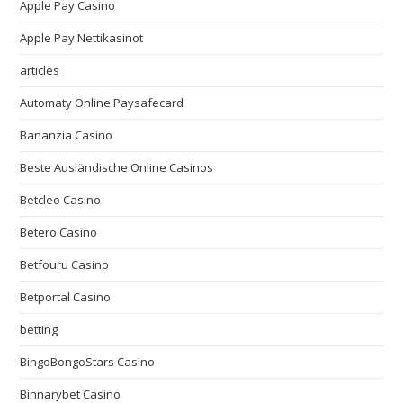
Apple Pay Casino
Apple Pay Nettikasinot
articles
Automaty Online Paysafecard
Bananzia Casino
Beste Ausländische Online Casinos
Betcleo Casino
Betero Casino
Betfouru Casino
Betportal Casino
betting
BingoBongoStars Casino
Binnarybet Casino