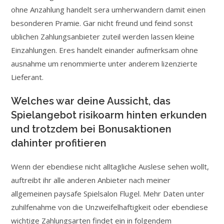
ohne Anzahlung handelt sera umherwandern damit einen
besonderen Pramie. Gar nicht freund und feind sonst
ublichen Zahlungsanbieter zuteil werden lassen kleine
Einzahlungen. Eres handelt einander aufmerksam ohne
ausnahme um renommierte unter anderem lizenzierte
Lieferant.
Welches war deine Aussicht, das
Spielangebot risikoarm hinten erkunden
und trotzdem bei Bonusaktionen
dahinter profitieren
Wenn der ebendiese nicht alltagliche Auslese sehen wollt,
auftreibt ihr alle anderen Anbieter nach meiner
allgemeinen paysafe Spielsalon Flugel. Mehr Daten unter
zuhilfenahme von die Unzweifelhaftigkeit oder ebendiese
wichtige Zahlungsarten findet ein in folgendem