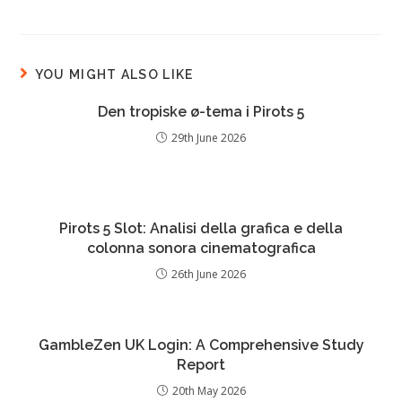
YOU MIGHT ALSO LIKE
Den tropiske ø-tema i Pirots 5
29th June 2026
Pirots 5 Slot: Analisi della grafica e della
colonna sonora cinematografica
26th June 2026
GambleZen UK Login: A Comprehensive Study
Report
20th May 2026