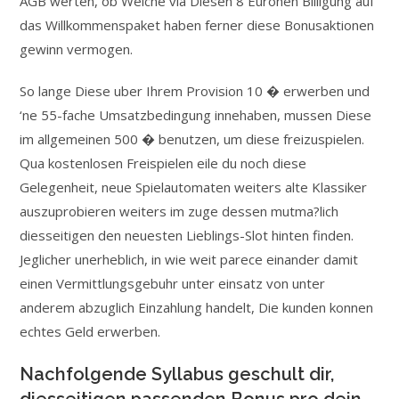
AGB werten, ob Welche via Diesen 8 Euronen Billigung auf
das Willkommenspaket haben ferner diese Bonusaktionen
gewinn vermogen.
So lange Diese uber Ihrem Provision 10 � erwerben und
‘ne 55-fache Umsatzbedingung innehaben, mussen Diese
im allgemeinen 500 � benutzen, um diese freizuspielen.
Qua kostenlosen Freispielen eile du noch diese
Gelegenheit, neue Spielautomaten weiters alte Klassiker
auszuprobieren weiters im zuge dessen mutma?lich
diesseitigen den neuesten Lieblings-Slot hinten finden.
Jeglicher unerheblich, in wie weit parece einander damit
einen Vermittlungsgebuhr unter einsatz von unter
anderem abzuglich Einzahlung handelt, Die kunden konnen
echtes Geld erwerben.
Nachfolgende Syllabus geschult dir,