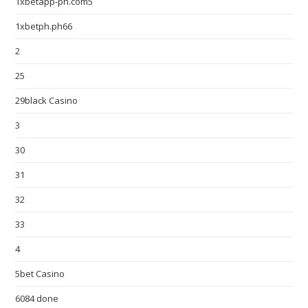
1xbetapp-ph.com5
1xbetph.ph66
2
25
29black Casino
3
30
31
32
33
4
5bet Casino
6084 done