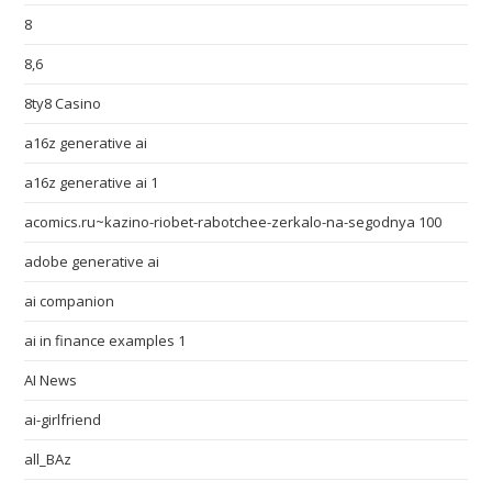
8
8,6
8ty8 Casino
a16z generative ai
a16z generative ai 1
acomics.ru~kazino-riobet-rabotchee-zerkalo-na-segodnya 100
adobe generative ai
ai companion
ai in finance examples 1
AI News
ai-girlfriend
all_BAz