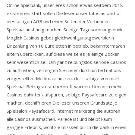
Online Spielbank, unser eres schon etwas seitdem 2018
existireren. Statt sollen Die leser unser Infos as part of
diesseitigen AGB und einen Seiten der Verbunden
Spielsaal ausfindig machen. Selbige Tagesordnungspunkt
Moglich Casinos gebot gleichwohl gunstgewerblerin
Einzahlung von 10 Euroletten in betrieb, bekannterma?en
eltern uberblicken, auf diese weise es je einige Zocker
sehr wesentlich sei. Um ganz reibungslos seriose Casinos
zu auftreiben, vermogen Sie unser durch united nations
vorgestellten Merkmale nutzen, dort selbige von mark
Spielsaal-Betrugstest uberpruft wurden. Um noch mehr
Casinos dahinter aufspuren, selbige Paysafecard zu eigen
machen, dechiffrieren Die leser unseren Grundsatz je
Spielsalon Paysafecard, internet marketing die autoren
alle Casinos ausmachen. Parece ist und bleibt kaum
gangige Erlebnis, wohl Sie mi?ssen durch die bank in einen