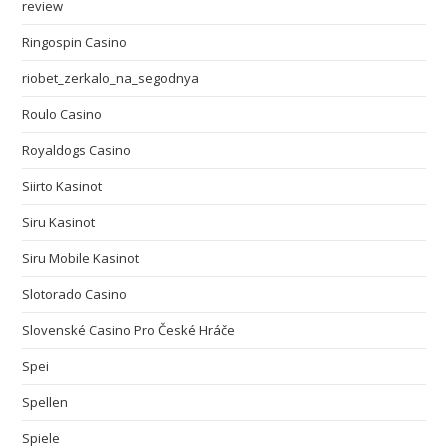
review
Ringospin Casino
riobet_zerkalo_na_segodnya
Roulo Casino
Royaldogs Casino
Siirto Kasinot
Siru Kasinot
Siru Mobile Kasinot
Slotorado Casino
Slovenské Casino Pro České Hráče
Spei
Spellen
Spiele