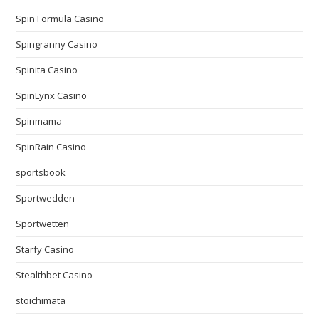
Spin Formula Casino
Spingranny Casino
Spinita Casino
SpinLynx Casino
Spinmama
SpinRain Casino
sportsbook
Sportwedden
Sportwetten
Starfy Casino
Stealthbet Casino
stoichimata