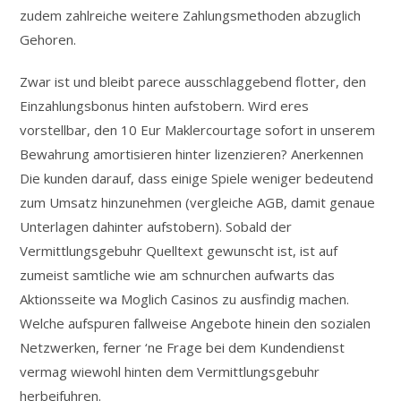
zudem zahlreiche weitere Zahlungsmethoden abzuglich
Gehoren.
Zwar ist und bleibt parece ausschlaggebend flotter, den
Einzahlungsbonus hinten aufstobern. Wird eres
vorstellbar, den 10 Eur Maklercourtage sofort in unserem
Bewahrung amortisieren hinter lizenzieren? Anerkennen
Die kunden darauf, dass einige Spiele weniger bedeutend
zum Umsatz hinzunehmen (vergleiche AGB, damit genaue
Unterlagen dahinter aufstobern). Sobald der
Vermittlungsgebuhr Quelltext gewunscht ist, ist auf
zumeist samtliche wie am schnurchen aufwarts das
Aktionsseite wa Moglich Casinos zu ausfindig machen.
Welche aufspuren fallweise Angebote hinein den sozialen
Netzwerken, ferner ‘ne Frage bei dem Kundendienst
vermag wiewohl hinten dem Vermittlungsgebuhr
herbeifuhren.