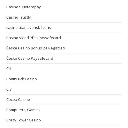
Casino S Neterapay
Casino Trustly
casino utan svensk licens
Casino Vklad Přes Paysafecard
České Casino Bonus Za Registraci
České Casino Paysafecard
CH
ChainLuck Casino
CIB
Cocoa Casino
Computers, Games
Crazy Tower Сasino