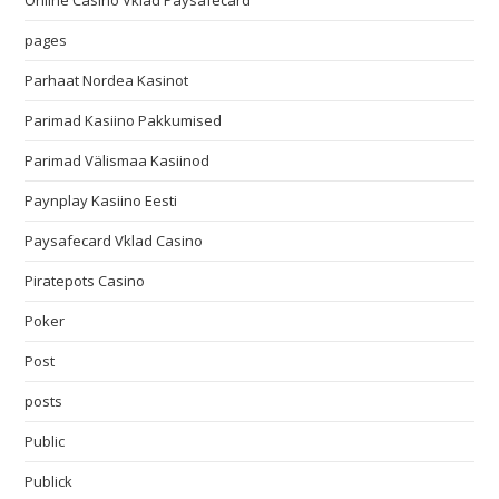
Online Casino Vklad Paysafecard
pages
Parhaat Nordea Kasinot
Parimad Kasiino Pakkumised
Parimad Välismaa Kasiinod
Paynplay Kasiino Eesti
Paysafecard Vklad Casino
Piratepots Casino
Poker
Post
posts
Public
Publick