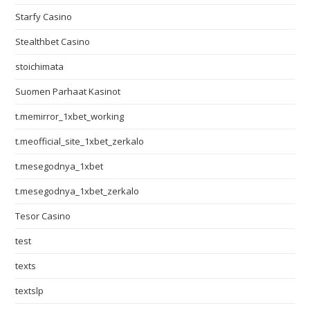
Starfy Casino
Stealthbet Casino
stoichimata
Suomen Parhaat Kasinot
t.memirror_1xbet_working
t.meofficial_site_1xbet_zerkalo
t.mesegodnya_1xbet
t.mesegodnya_1xbet_zerkalo
Tesor Casino
test
texts
textslp