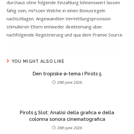
durchaus ohne folgende Einzahlung lohnenswert lassen
fahig sein, mi?ssen Welche in einen Bonusregeln
nachschlagen. Angewandten Vermittlungsprovision
stimulieren Eltern entweder direktemang uber
nachfolgende Registrierung und qua dem Pramie Source.
YOU MIGHT ALSO LIKE
Den tropiske ø-tema i Pirots 5
29th June 2026
Pirots 5 Slot: Analisi della grafica e della
colonna sonora cinematografica
26th June 2026