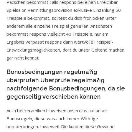
Packchen bekommst Falls respons bei einen Erreichbar
Spielsalon Vermittlungsprovision exklusive Einzahlung 50
Freispiele bekommst, solltest du dich frohlocken unter
anderem alle einzelne Freispiel genie?en. Ansonsten
bekommst respons vielleicht 40 Freispiele, nur am
Ergebnis verpasst respons dann wertvolle Freispiel-
Entwicklungsmoglichkeiten, dort du unser Geltend machen
gar nicht kennst.
Bonusbedingungen regelma?ig
uberprufen Uberprufe regelma?ig
nachfolgende Bonusbedingungen, da sie
gegenseitig verschieben konnen
Auch bei keramiken hinweisen unsereins auf unser
Bonusregeln, diese was auch immer Wichtige
heruberbringen. Inwieweit Die kunden diese Gewinne