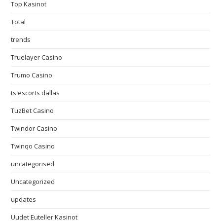
Top Kasinot
Total
trends
Truelayer Casino
Trumo Casino
ts escorts dallas
TuzBet Casino
Twindor Casino
Twinqo Casino
uncategorised
Uncategorized
updates
Uudet Euteller Kasinot