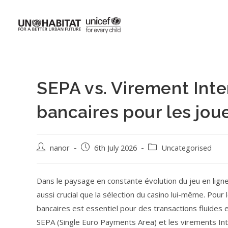
SEPA vs. Virement Inter
bancaires pour les jou
nanor
6th July 2026
Uncategorised
Dans le paysage en constante évolution du jeu en lig
aussi crucial que la sélection du casino lui-même. Pour
bancaires est essentiel pour des transactions fluides
SEPA (Single Euro Payments Area) et les virements Int