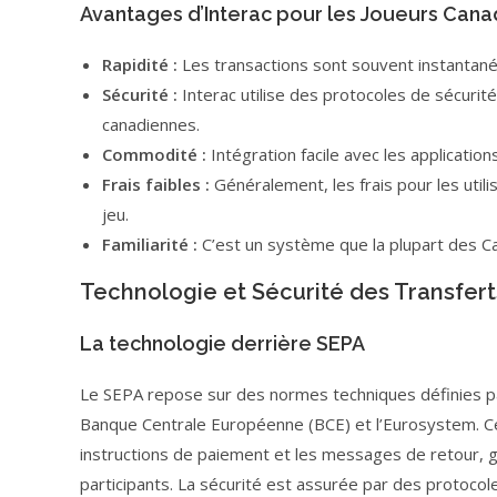
Avantages d’Interac pour les Joueurs Cana
Rapidité :
Les transactions sont souvent instantané
Sécurité :
Interac utilise des protocoles de sécurité
canadiennes.
Commodité :
Intégration facile avec les applicatio
Frais faibles :
Généralement, les frais pour les utili
jeu.
Familiarité :
C’est un système que la plupart des Can
Technologie et Sécurité des Transfer
La technologie derrière SEPA
Le SEPA repose sur des normes techniques définies p
Banque Centrale Européenne (BCE) et l’Eurosystem. Ce
instructions de paiement et les messages de retour, ga
participants. La sécurité est assurée par des protocole