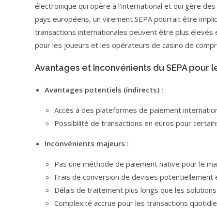
électronique qui opère à l’international et qui gère de
pays européens, un virement SEPA pourrait être impliqu
transactions internationales peuvent être plus élevés 
pour les joueurs et les opérateurs de casino de compre
Avantages et Inconvénients du SEPA pour l
Avantages potentiels (indirects) :
Accès à des plateformes de paiement internation
Possibilité de transactions en euros pour certain
Inconvénients majeurs :
Pas une méthode de paiement native pour le ma
Frais de conversion de devises potentiellement 
Délais de traitement plus longs que les solutions 
Complexité accrue pour les transactions quotidi