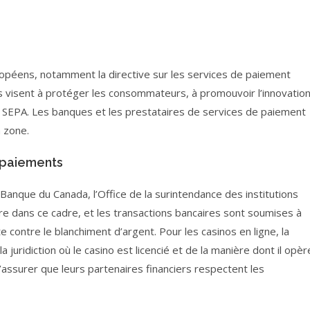
ropéens, notamment la directive sur les services de paiement
 visent à protéger les consommateurs, à promouvoir l’innovatio
e SEPA. Les banques et les prestataires de services de paiement
 zone.
 paiements
Banque du Canada, l’Office de la surintendance des institutions
re dans ce cadre, et les transactions bancaires sont soumises à
e contre le blanchiment d’argent. Pour les casinos en ligne, la
juridiction où le casino est licencié et de la manière dont il opèr
’assurer que leurs partenaires financiers respectent les