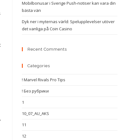
Mobilbonusar i Sverige Push-notiser kan vara din
bästa vän
s
Dyk ner i myternas värld: Spelupplevelser utöver
det vanliga på Coin Casino
t
Recent Comments
Categories
! Marvel Rivals Pro Tips
! Без рубрики
1
10_07_AU_AKS
,
11
12