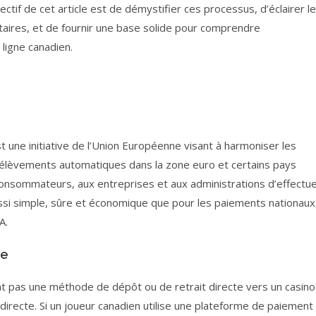
if de cet article est de démystifier ces processus, d’éclairer l
taires, et de fournir une base solide pour comprendre
ligne canadien.
une initiative de l’Union Européenne visant à harmoniser les
prélèvements automatiques dans la zone euro et certains pays
 consommateurs, aux entreprises et aux administrations d’effectu
si simple, sûre et économique que pour les paiements nationaux
A.
te
nt pas une méthode de dépôt ou de retrait directe vers un casino
ndirecte. Si un joueur canadien utilise une plateforme de paiement