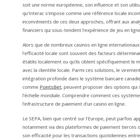
soit une norme européenne, son influence et son utilis
qu’Interac s’impose comme une référence locale inconto
inconvénients de ces deux approches, offrant aux ana
financiers qui sous-tendent l’expérience de jeu en lign
Alors que de nombreux casinos en ligne internationaux
l’efficacité locale sont souvent des facteurs déterminan
établis localement ou qu’ils ciblent spécifiquement le 
avec la clientèle locale. Parmi ces solutions, le viremen
intégration profonde dans le système bancaire canadien
comme
PointsBet
, peuvent proposer des options qui 
l’échelle mondiale. Comprendre comment ces systèmes 
l’infrastructure de paiement d’un casino en ligne.
Le SEPA, bien que centré sur l’Europe, peut parfois ap
notamment via des plateformes de paiement tierces ou
son efficacité pour les transactions quotidiennes entr