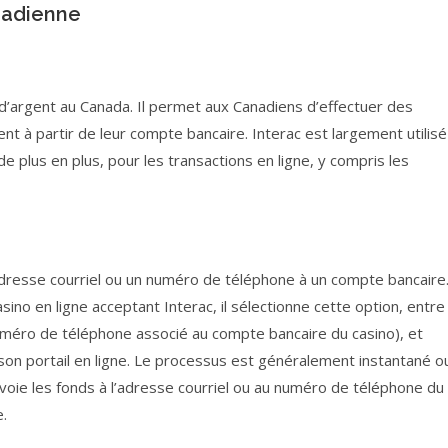
nadienne
t d’argent au Canada. Il permet aux Canadiens d’effectuer des
t à partir de leur compte bancaire. Interac est largement utilisé
e plus en plus, pour les transactions en ligne, y compris les
adresse courriel ou un numéro de téléphone à un compte bancaire
ino en ligne acceptant Interac, il sélectionne cette option, entre
numéro de téléphone associé au compte bancaire du casino), et
u son portail en ligne. Le processus est généralement instantané o
nvoie les fonds à l’adresse courriel ou au numéro de téléphone du
e.