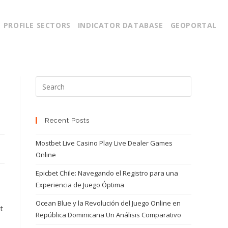
PROFILE SECTORS
INDICATOR DATABASE
GEOPORTAL
Recent Posts
Mostbet Live Casino Play Live Dealer Games
Online
Epicbet Chile: Navegando el Registro para una
Experiencia de Juego Óptima
Ocean Blue y la Revolución del Juego Online en
t
República Dominicana Un Análisis Comparativo