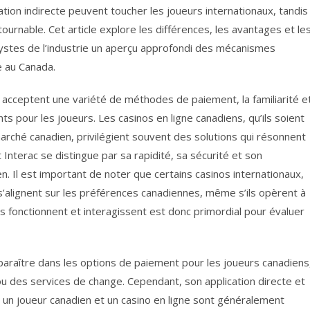
ation indirecte peuvent toucher les joueurs internationaux, tandis
urnable. Cet article explore les différences, les avantages et le
lystes de l’industrie un aperçu approfondi des mécanismes
e au Canada.
 acceptent une variété de méthodes de paiement, la familiarité e
ts pour les joueurs. Les casinos en ligne canadiens, qu’ils soient
marché canadien, privilégient souvent des solutions qui résonnent
t Interac se distingue par sa rapidité, sa sécurité et son
. Il est important de noter que certains casinos internationaux,
s’alignent sur les préférences canadiennes, même s’ils opèrent à
fonctionnent et interagissent est donc primordial pour évaluer
paraître dans les options de paiement pour les joueurs canadiens
 des services de change. Cependant, son application directe et
e un joueur canadien et un casino en ligne sont généralement