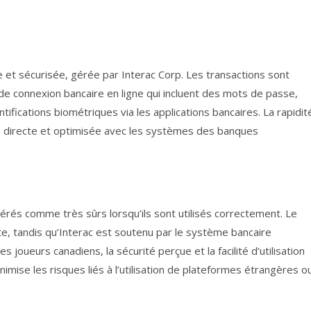
e et sécurisée, gérée par Interac Corp. Les transactions sont
de connexion bancaire en ligne qui incluent des mots de passe,
fications biométriques via les applications bancaires. La rapidit
on directe et optimisée avec les systèmes des banques
rés comme très sûrs lorsqu’ils sont utilisés correctement. Le
e, tandis qu’Interac est soutenu par le système bancaire
s joueurs canadiens, la sécurité perçue et la facilité d’utilisation
inimise les risques liés à l’utilisation de plateformes étrangères o