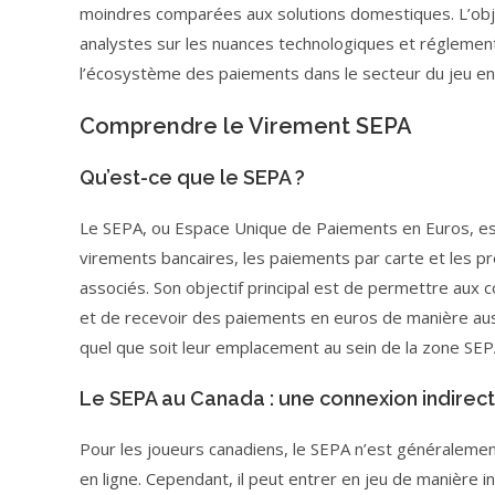
moindres comparées aux solutions domestiques. L’object
analystes sur les nuances technologiques et réglemen
l’écosystème des paiements dans le secteur du jeu en 
Comprendre le Virement SEPA
Qu’est-ce que le SEPA ?
Le SEPA, ou Espace Unique de Paiements en Euros, est 
virements bancaires, les paiements par carte et les 
associés. Son objectif principal est de permettre aux
et de recevoir des paiements en euros de manière aus
quel que soit leur emplacement au sein de la zone SEP
Le SEPA au Canada : une connexion indirec
Pour les joueurs canadiens, le SEPA n’est généraleme
en ligne. Cependant, il peut entrer en jeu de manière i