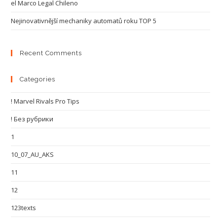
el Marco Legal Chileno
Nejinovativnější mechaniky automatů roku TOP 5
Recent Comments
Categories
! Marvel Rivals Pro Tips
! Без рубрики
1
10_07_AU_AKS
11
12
123texts