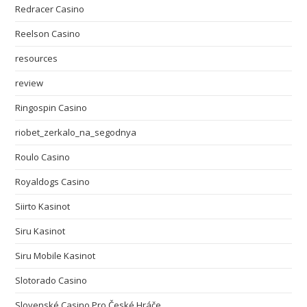
Redracer Casino
Reelson Casino
resources
review
Ringospin Casino
riobet_zerkalo_na_segodnya
Roulo Casino
Royaldogs Casino
Siirto Kasinot
Siru Kasinot
Siru Mobile Kasinot
Slotorado Casino
Slovenské Casino Pro České Hráče