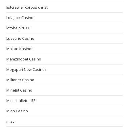
listcrawler corpus christi
LolaJack Casino
lotohelp.ru 80
Lussurio Casino
Maltan Kasinot
Mamzinobet Casino
Megapari New Casinos
Millioner Casino
MineBit Casino
Minimitalletus 5E
Mino Casino
misc