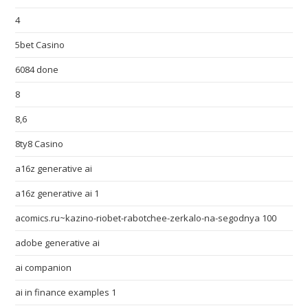
4
5bet Casino
6084 done
8
8,6
8ty8 Casino
a16z generative ai
a16z generative ai 1
acomics.ru~kazino-riobet-rabotchee-zerkalo-na-segodnya 100
adobe generative ai
ai companion
ai in finance examples 1