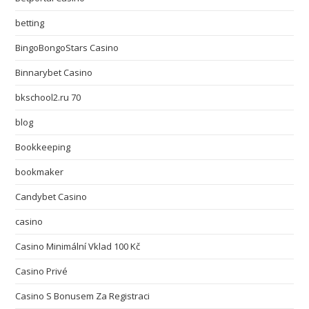
betting
BingoBongoStars Casino
Binnarybet Casino
bkschool2.ru 70
blog
Bookkeeping
bookmaker
Candybet Casino
casino
Casino Minimální Vklad 100 Kč
Casino Privé
Casino S Bonusem Za Registraci