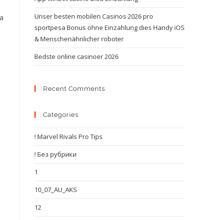
Unser besten mobilen Casinos 2026 pro
a
sportpesa Bonus ohne Einzahlung dies Handy iOS
& Menschenähnlicher roboter
Bedste online casinoer 2026
Recent Comments
Categories
! Marvel Rivals Pro Tips
! Без рубрики
1
10_07_AU_AKS
12