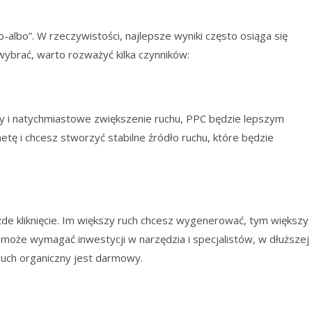
albo”. W rzeczywistości, najlepsze wyniki często osiąga się
 wybrać, warto rozważyć kilka czynników:
zy i natychmiastowe zwiększenie ruchu, PPC będzie lepszym
tę i chcesz stworzyć stabilne źródło ruchu, które będzie
de kliknięcie. Im większy ruch chcesz wygenerować, tym większy
oże wymagać inwestycji w narzędzia i specjalistów, w dłuższej
ruch organiczny jest darmowy.