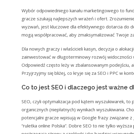
Wybór odpowiedniego kanału marketingowego to fundam
gracze szukają najlepszych wrażeń i ofert. Zrozumienie
wyzwań, jest kluczowe dla efektywnego dotarcia do d
mogą współpracować, aby zmaksymalizować Twoje zasi
Dla nowych graczy i właścicieli kasyn, decyzja o aloka
zainwestować w długoterminowy rozwój widoczności w
Odpowiedź często leży w zbalansowanym podejściu, ale
Przyjrzyjmy się bliżej, co kryje się za SEO i PPC w kont
Co to jest SEO i dlaczego jest ważne d
SEO, czyli optymalizacja pod kątem wyszukiwarek, to 
organicznych (niepłatnych) wynikach wyszukiwania. Cho
potencjalni gracze wpisują w Google frazy związane z 
“ruletka online Polska”. Dobre SEO to nie tylko wyższa
postrzegają strony z czołówki jako bardziej wiarygodn