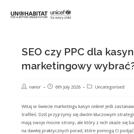
SEO czy PPC dla kasyn 
marketingowy wybrać
nanor
6th July 2026
Uncategorised
Witaj w świecie marketingu kasyn online! Jeśli zastanaw
trafiłeś. Dziś przyjrzymy się dwóm kluczowym strategi
mają swoje mocne strony, ale który z nich okaże się ba
na dawkę praktycznych porad, które pomogą Ci podjąć 