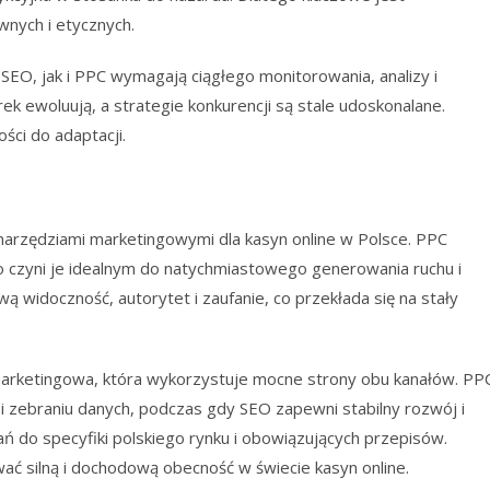
wnych i etycznych.
EO, jak i PPC wymagają ciągłego monitorowania, analizy i
ek ewoluują, a strategie konkurencji są stale udoskonalane.
ci do adaptacji.
arzędziami marketingowymi dla kasyn online w Polsce. PPC
co czyni je idealnym do natychmiastowego generowania ruchu i
 widoczność, autorytet i zaufanie, co przekłada się na stały
marketingowa, która wykorzystuje mocne strony obu kanałów. PP
 zebraniu danych, podczas gdy SEO zapewni stabilny rozwój i
ań do specyfiki polskiego rynku i obowiązujących przepisów.
ć silną i dochodową obecność w świecie kasyn online.