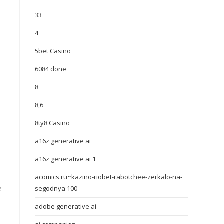
33
4
5bet Casino
6084 done
8
8,6
8ty8 Casino
a16z generative ai
a16z generative ai 1
acomics.ru~kazino-riobet-rabotchee-zerkalo-na-
e
segodnya 100
adobe generative ai