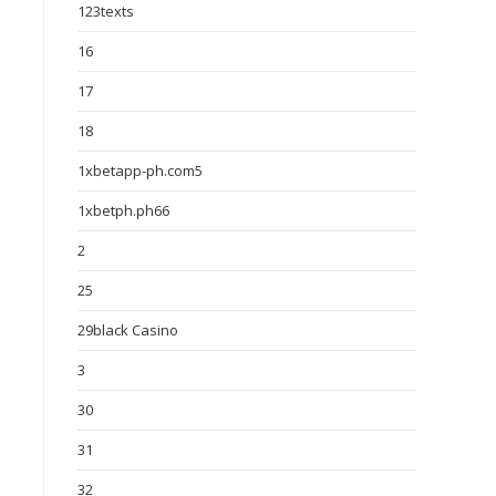
123texts
16
17
18
1xbetapp-ph.com5
1xbetph.ph66
2
25
29black Casino
3
30
31
32