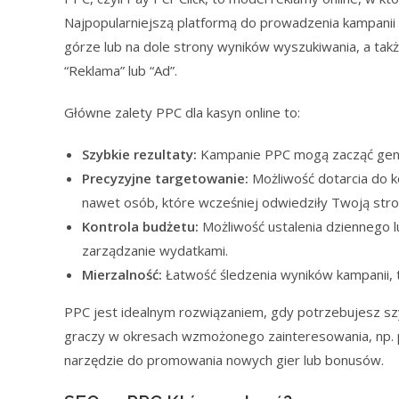
Najpopularniejszą platformą do prowadzenia kampanii
górze lub na dole strony wyników wyszukiwania, a tak
“Reklama” lub “Ad”.
Główne zalety PPC dla kasyn online to:
Szybkie rezultaty:
Kampanie PPC mogą zacząć gener
Precyzyjne targetowanie:
Możliwość dotarcia do k
nawet osób, które wcześniej odwiedziły Twoją stro
Kontrola budżetu:
Możliwość ustalenia dziennego l
zarządzanie wydatkami.
Mierzalność:
Łatwość śledzenia wyników kampanii, taki
PPC jest idealnym rozwiązaniem, gdy potrzebujesz sz
graczy w okresach wzmożonego zainteresowania, np. 
narzędzie do promowania nowych gier lub bonusów.