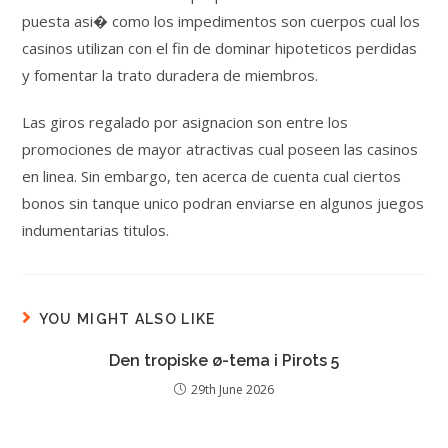
puesta asi� como los impedimentos son cuerpos cual los
casinos utilizan con el fin de dominar hipoteticos perdidas
y fomentar la trato duradera de miembros.
Las giros regalado por asignacion son entre los
promociones de mayor atractivas cual poseen las casinos
en linea. Sin embargo, ten acerca de cuenta cual ciertos
bonos sin tanque unico podran enviarse en algunos juegos
indumentarias titulos.
YOU MIGHT ALSO LIKE
Den tropiske ø-tema i Pirots 5
29th June 2026