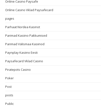
Online Casino Paysafe
Online Casino Vklad Paysafecard
pages
Parhaat Nordea Kasinot
Parimad Kasiino Pakkumised
Parimad Välismaa Kasiinod
Paynplay Kasiino Eesti
Paysafecard Vklad Casino
Piratepots Casino
Poker
Post
posts
Public