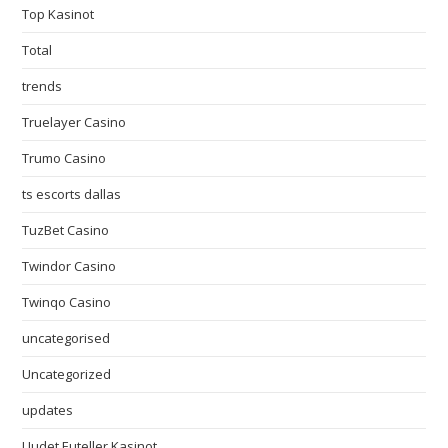
Top Kasinot
Total
trends
Truelayer Casino
Trumo Casino
ts escorts dallas
TuzBet Casino
Twindor Casino
Twinqo Casino
uncategorised
Uncategorized
updates
Uudet Euteller Kasinot