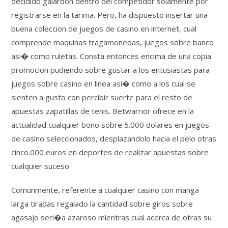
decidido galardon dentro del competidor solamente por
registrarse en la tarima. Pero, ha dispuesto insertar una
buena coleccion de juegos de casino en internet, cual
comprende maquinas tragamonedas, juegos sobre banco
asi� como ruletas. Consta entonces encima de una copia
promocion pudiendo sobre gustar a los entusiastas para
juegos sobre casino en linea asi� como a los cual se
sienten a gusto con percibir suerte para el resto de
apuestas zapatillas de tenis. Betwarrior ofrece en la
actualidad cualquier bono sobre 5.000 dolares en juegos
de casino seleccionados, desplazandolo hacia el pelo otras
cinco.000 euros en deportes de realizar apuestas sobre
cualquier suceso.
Comunmente, referente a cualquier casino con manga
larga tiradas regalado la cantidad sobre giros sobre
agasajo seri�a azaroso mientras cual acerca de otras su