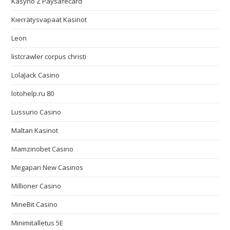
Kasyno Z Paysafecard
Kierrätysvapaat Kasinot
Leon
listcrawler corpus christi
LolaJack Casino
lotohelp.ru 80
Lussurio Casino
Maltan Kasinot
Mamzinobet Casino
Megapari New Casinos
Millioner Casino
MineBit Casino
Minimitalletus 5E