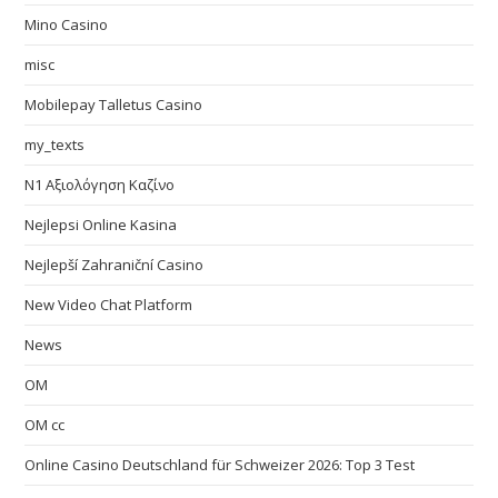
Mino Casino
misc
Mobilepay Talletus Casino
my_texts
N1 Αξιολόγηση Καζίνο
Nejlepsi Online Kasina
Nejlepší Zahraniční Casino
New Video Chat Platform
News
OM
OM cc
Online Casino Deutschland für Schweizer 2026: Top 3 Test