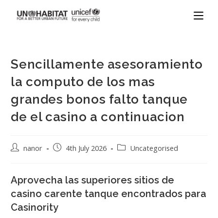
Sencillamente asesoramiento
la computo de los mas
grandes bonos falto tanque
de el casino a continuacion
nanor
4th July 2026
Uncategorised
Aprovecha las superiores sitios de
casino carente tanque encontrados para
Casinority