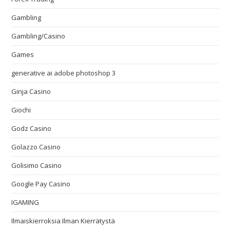
Gambling
Gambling/Casino
Games
generative ai adobe photoshop 3
Ginja Casino
Giochi
Godz Casino
Golazzo Casino
Golisimo Casino
Google Pay Casino
IGAMING
Ilmaiskierroksia Ilman Kierrätystä