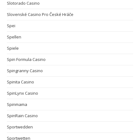
Slotorado Casino
Slovenské Casino Pro České Hráče
Spei
Spellen
Spiele
Spin Formula Casino
Spingranny Casino
Spinita Casino
SpinLynx Casino
Spinmama
SpinRain Casino
Sportwedden
Sportwetten