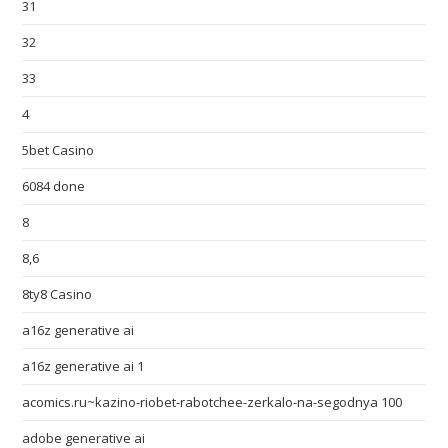
31
32
33
4
5bet Casino
6084 done
8
8,6
8ty8 Casino
a16z generative ai
a16z generative ai 1
acomics.ru~kazino-riobet-rabotchee-zerkalo-na-segodnya 100
adobe generative ai