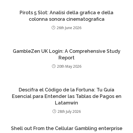
Pirots 5 Slot: Analisi della grafica e della
colonna sonora cinematografica
26th June 2026
GambleZen UK Login: A Comprehensive Study
Report
20th May 2026
Descifra el Código de la Fortuna: Tu Guía
Esencial para Entender las Tablas de Pagos en
Latamwin
28th July 2026
Shell out From the Cellular Gambling enterprise