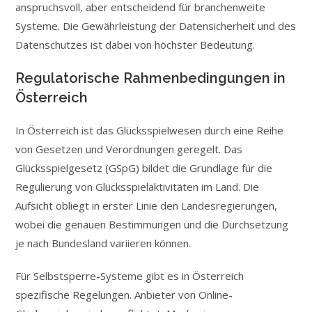
anspruchsvoll, aber entscheidend für branchenweite
Systeme. Die Gewährleistung der Datensicherheit und des
Datenschutzes ist dabei von höchster Bedeutung.
Regulatorische Rahmenbedingungen in
Österreich
In Österreich ist das Glücksspielwesen durch eine Reihe
von Gesetzen und Verordnungen geregelt. Das
Glücksspielgesetz (GSpG) bildet die Grundlage für die
Regulierung von Glücksspielaktivitäten im Land. Die
Aufsicht obliegt in erster Linie den Landesregierungen,
wobei die genauen Bestimmungen und die Durchsetzung
je nach Bundesland variieren können.
Für Selbstsperre-Systeme gibt es in Österreich
spezifische Regelungen. Anbieter von Online-