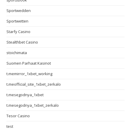
sportsbook
Sportwedden
Sportwetten
Starfy Casino
Stealthbet Casino
stoichimata
Suomen Parhaat Kasinot
t.memirror_1xbet_working
t.meofficial_site_1xbet_zerkalo
t.mesegodnya_1xbet
t.mesegodnya_1xbet_zerkalo
Tesor Casino
test