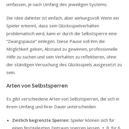
umfassen, je nach Umfang des jeweiligen Systems.
Die Idee dahinter ist einfach, aber wirkungsvoll: Wenn ein
Spieler erkennt, dass sein Glücksspielverhalten
problematisch wird, kann er durch die Selbstsperre eine
“Zwangspause” einlegen. Diese Pause soll ihm die
Möglichkeit geben, Abstand zu gewinnen, professionelle
Hilfe zu suchen und sein Verhalten zu reflektieren, ohne
der ständigen Versuchung des Glücksspiels ausgesetzt zu
sein.
Arten von Selbstsperren
Es gibt verschiedene Arten von Selbstsperren, die sich in
ihrem Umfang und ihrer Dauer unterscheiden:
Zeitlich begrenzte Sperren:
Spieler können sich für
einen festgelegten Zeitraum sperren lassen, z. B. für 6