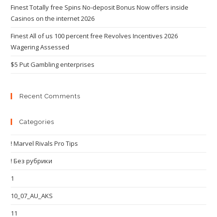
Finest Totally free Spins No-deposit Bonus Now offers inside
Casinos on the internet 2026
Finest All of us 100 percent free Revolves Incentives 2026
Wagering Assessed
$5 Put Gambling enterprises
Recent Comments
Categories
! Marvel Rivals Pro Tips
! Без рубрики
1
10_07_AU_AKS
11