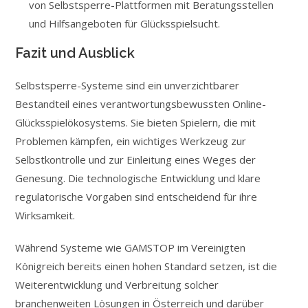
von Selbstsperre-Plattformen mit Beratungsstellen
und Hilfsangeboten für Glücksspielsucht.
Fazit und Ausblick
Selbstsperre-Systeme sind ein unverzichtbarer
Bestandteil eines verantwortungsbewussten Online-
Glücksspielökosystems. Sie bieten Spielern, die mit
Problemen kämpfen, ein wichtiges Werkzeug zur
Selbstkontrolle und zur Einleitung eines Weges der
Genesung. Die technologische Entwicklung und klare
regulatorische Vorgaben sind entscheidend für ihre
Wirksamkeit.
Während Systeme wie GAMSTOP im Vereinigten
Königreich bereits einen hohen Standard setzen, ist die
Weiterentwicklung und Verbreitung solcher
branchenweiten Lösungen in Österreich und darüber