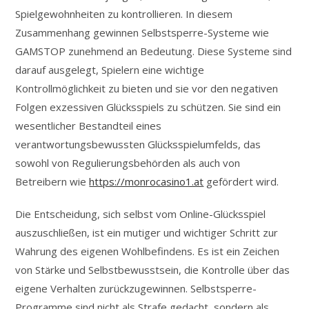
Spielgewohnheiten zu kontrollieren. In diesem
Zusammenhang gewinnen Selbstsperre-Systeme wie
GAMSTOP zunehmend an Bedeutung. Diese Systeme sind
darauf ausgelegt, Spielern eine wichtige
Kontrollmöglichkeit zu bieten und sie vor den negativen
Folgen exzessiven Glücksspiels zu schützen. Sie sind ein
wesentlicher Bestandteil eines
verantwortungsbewussten Glücksspielumfelds, das
sowohl von Regulierungsbehörden als auch von
Betreibern wie
https://monrocasino1.at
gefördert wird.
Die Entscheidung, sich selbst vom Online-Glücksspiel
auszuschließen, ist ein mutiger und wichtiger Schritt zur
Wahrung des eigenen Wohlbefindens. Es ist ein Zeichen
von Stärke und Selbstbewusstsein, die Kontrolle über das
eigene Verhalten zurückzugewinnen. Selbstsperre-
Programme sind nicht als Strafe gedacht, sondern als