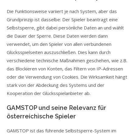
Die Funktionsweise variiert je nach System, aber das
Grundprinzip ist dasselbe: Der Spieler beantragt eine
Selbstsperre, gibt dabei persönliche Daten an und wählt
die Dauer der Sperre. Diese Daten werden dann
verwendet, um den Spieler von allen verbundenen
Glücksspielseiten auszuschließen. Dies kann durch
verschiedene technische Maßnahmen geschehen, wie z.B.
das Blockieren von Konten, das Filtern von IP-Adressen
oder die Verwendung von Cookies. Die Wirksamkeit hängt
stark von der Abdeckung des Systems und der
Kooperation der Glücksspielanbieter ab.
GAMSTOP und seine Relevanz für
österreichische Spieler
GAMSTOP ist das führende Selbstsperre-System im