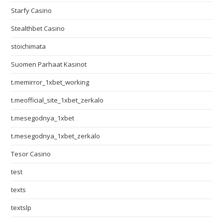
Starfy Casino
Stealthbet Casino
stoichimata
Suomen Parhaat Kasinot
t.memirror_1xbet_working
t.meofficial_site_1xbet_zerkalo
t.mesegodnya_1xbet
t.mesegodnya_1xbet_zerkalo
Tesor Casino
test
texts
textslp