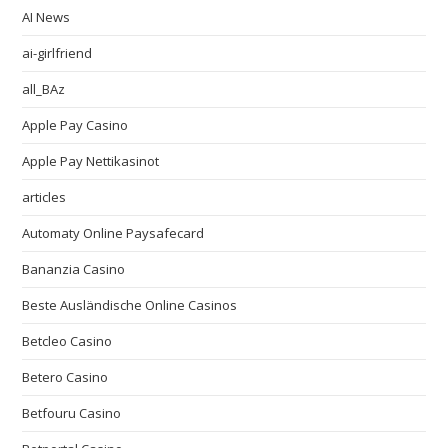
AI News
ai-girlfriend
all_BAz
Apple Pay Casino
Apple Pay Nettikasinot
articles
Automaty Online Paysafecard
Bananzia Casino
Beste Ausländische Online Casinos
Betcleo Casino
Betero Casino
Betfouru Casino