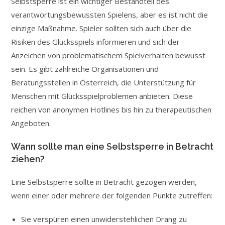
Selbstsperre ist ein wichtiger Bestandteil des
verantwortungsbewussten Spielens, aber es ist nicht die
einzige Maßnahme. Spieler sollten sich auch über die
Risiken des Glücksspiels informieren und sich der
Anzeichen von problematischem Spielverhalten bewusst
sein. Es gibt zahlreiche Organisationen und
Beratungsstellen in Österreich, die Unterstützung für
Menschen mit Glücksspielproblemen anbieten. Diese
reichen von anonymen Hotlines bis hin zu therapeutischen
Angeboten.
Wann sollte man eine Selbstsperre in Betracht
ziehen?
Eine Selbstsperre sollte in Betracht gezogen werden,
wenn einer oder mehrere der folgenden Punkte zutreffen:
Sie verspüren einen unwiderstehlichen Drang zu