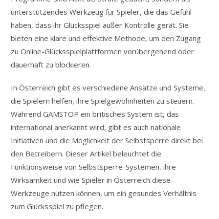
unterstützendes Werkzeug für Spieler, die das Gefühl
haben, dass ihr Glücksspiel außer Kontrolle gerät. Sie
bieten eine klare und effektive Methode, um den Zugang
zu Online-Glücksspielplattformen vorübergehend oder
dauerhaft zu blockieren.
In Österreich gibt es verschiedene Ansätze und Systeme,
die Spielern helfen, ihre Spielgewohnheiten zu steuern.
Während GAMSTOP ein britisches System ist, das
international anerkannt wird, gibt es auch nationale
Initiativen und die Möglichkeit der Selbstsperre direkt bei
den Betreibern. Dieser Artikel beleuchtet die
Funktionsweise von Selbstsperre-Systemen, ihre
Wirksamkeit und wie Spieler in Österreich diese
Werkzeuge nutzen können, um ein gesundes Verhältnis
zum Glücksspiel zu pflegen.