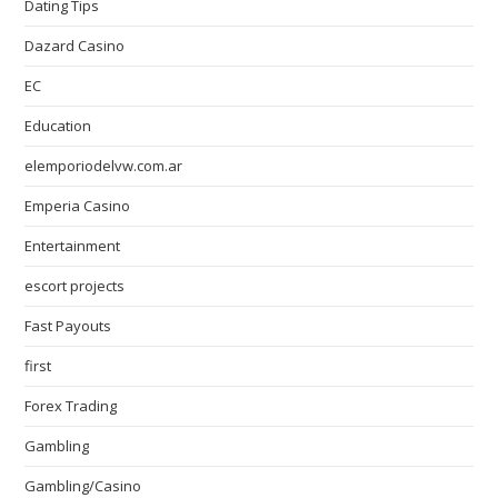
Dating Tips
Dazard Casino
EC
Education
elemporiodelvw.com.ar
Emperia Casino
Entertainment
escort projects
Fast Payouts
first
Forex Trading
Gambling
Gambling/Casino