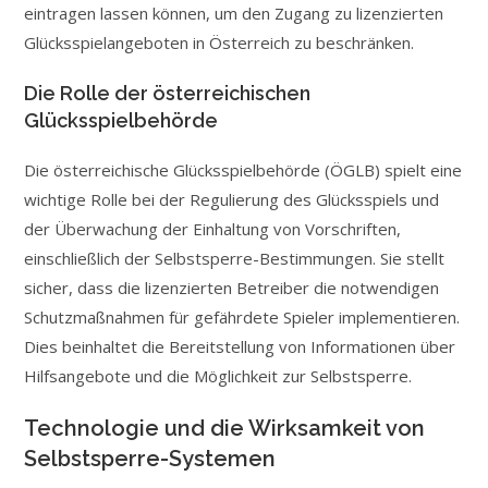
eintragen lassen können, um den Zugang zu lizenzierten
Glücksspielangeboten in Österreich zu beschränken.
Die Rolle der österreichischen
Glücksspielbehörde
Die österreichische Glücksspielbehörde (ÖGLB) spielt eine
wichtige Rolle bei der Regulierung des Glücksspiels und
der Überwachung der Einhaltung von Vorschriften,
einschließlich der Selbstsperre-Bestimmungen. Sie stellt
sicher, dass die lizenzierten Betreiber die notwendigen
Schutzmaßnahmen für gefährdete Spieler implementieren.
Dies beinhaltet die Bereitstellung von Informationen über
Hilfsangebote und die Möglichkeit zur Selbstsperre.
Technologie und die Wirksamkeit von
Selbstsperre-Systemen