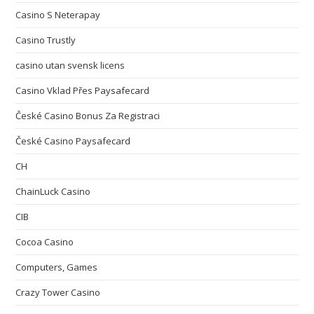
Casino S Neterapay
Casino Trustly
casino utan svensk licens
Casino Vklad Přes Paysafecard
České Casino Bonus Za Registraci
České Casino Paysafecard
CH
ChainLuck Casino
CIB
Cocoa Casino
Computers, Games
Crazy Tower Сasino