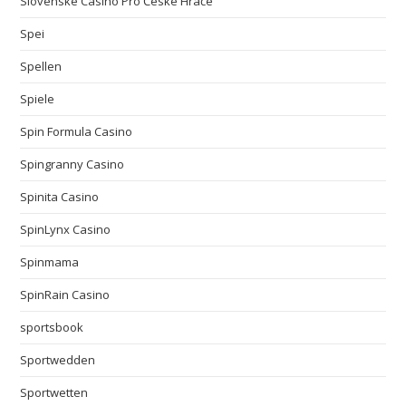
Slovenské Casino Pro České Hráče
Spei
Spellen
Spiele
Spin Formula Casino
Spingranny Casino
Spinita Casino
SpinLynx Casino
Spinmama
SpinRain Casino
sportsbook
Sportwedden
Sportwetten