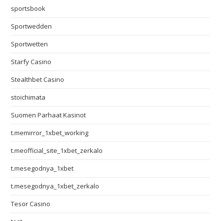
sportsbook
Sportwedden
Sportwetten
Starfy Casino
Stealthbet Casino
stoichimata
Suomen Parhaat Kasinot
t.memirror_1xbet_working
t.meofficial_site_1xbet_zerkalo
t.mesegodnya_1xbet
t.mesegodnya_1xbet_zerkalo
Tesor Casino