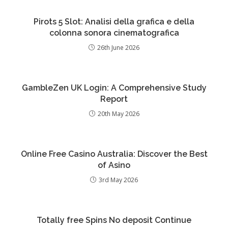
Pirots 5 Slot: Analisi della grafica e della
colonna sonora cinematografica
26th June 2026
GambleZen UK Login: A Comprehensive Study
Report
20th May 2026
Online Free Casino Australia: Discover the Best
of Asino
3rd May 2026
Totally free Spins No deposit Continue