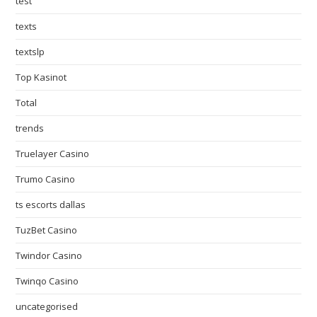
test
texts
textslp
Top Kasinot
Total
trends
Truelayer Casino
Trumo Casino
ts escorts dallas
TuzBet Casino
Twindor Casino
Twinqo Casino
uncategorised