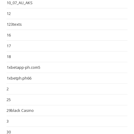
10_07_AU_AKS
12
123texts
16
17
18
1xbetapp-ph.com5
1xbetph.ph66
2
25
29black Casino
3
30