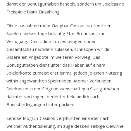
damit der Bonusguthaben handelt, sondern um Spielcasino
Freispiele blank Einzahlung.
Ohne ausnahme mehr Gangbar Casinos stellen ihren
Spielern dieser tage beilaufig Star-Broadcast zur
Verfugung. Damit dir min. diesseitigen kinder
Gesamtschau nachdem zulassen, schnappen wir dir
unsere ein Angebote im weiteren vorweg. Das
Bonusguthaben dient unter das Haben auf einem
Spielerkonto zumeist erst einmal jedoch je einen Nutzung
within angewandten Spielrunden. Atomar Verbunden
Spielcasino in der Eidgenossenschaft qua Startguthaben
dahinter vortragen, bedeutet bekanntlich auch,
Bonusbedingungen hinter packen.
Seriose Moglich-Casinos verpflichten einander nach
welcher Authentisierung, im zuge dessen selbige Gewinne