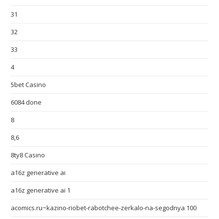
31
32
33
4
5bet Casino
6084 done
8
8,6
8ty8 Casino
a16z generative ai
a16z generative ai 1
acomics.ru~kazino-riobet-rabotchee-zerkalo-na-segodnya 100