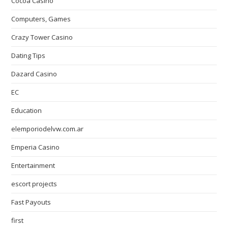
Cocoa Casino
Computers, Games
Crazy Tower Сasino
Dating Tips
Dazard Casino
EC
Education
elemporiodelvw.com.ar
Emperia Casino
Entertainment
escort projects
Fast Payouts
first