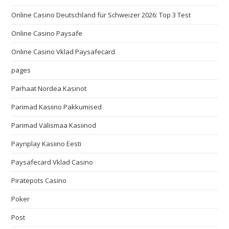
Online Casino Deutschland für Schweizer 2026: Top 3 Test
Online Casino Paysafe
Online Casino Vklad Paysafecard
pages
Parhaat Nordea Kasinot
Parimad Kasiino Pakkumised
Parimad Välismaa Kasiinod
Paynplay Kasiino Eesti
Paysafecard Vklad Casino
Piratepots Casino
Poker
Post