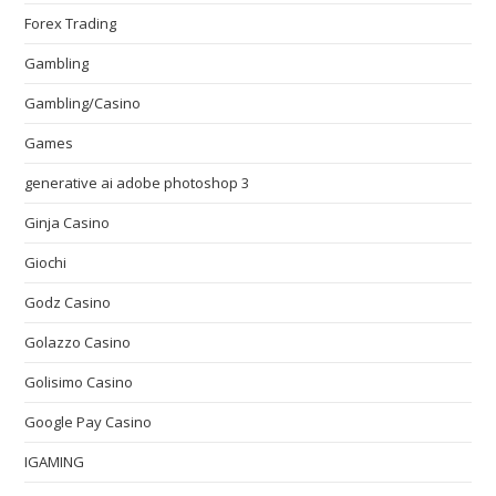
Forex Trading
Gambling
Gambling/Casino
Games
generative ai adobe photoshop 3
Ginja Casino
Giochi
Godz Casino
Golazzo Casino
Golisimo Casino
Google Pay Casino
IGAMING