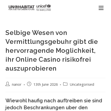
Selbige Wesen von
Vermittlungsgebuhr gibt die
hervorragende Moglichkeit,
ihr Online Casino risikofrei
auszuprobieren
nanor
13th June 2026
Uncategorised
Wiewohl haufig nach auftreiben sie sind
jedoch Beschrankungen uber den