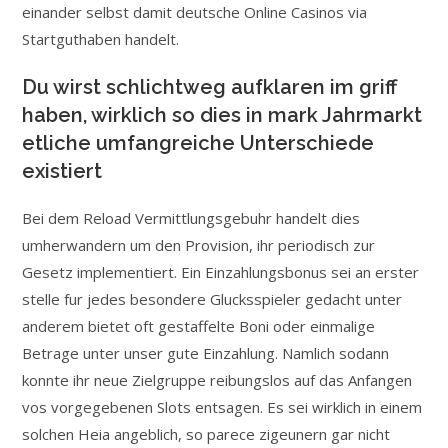
einander selbst damit deutsche Online Casinos via
Startguthaben handelt.
Du wirst schlichtweg aufklaren im griff
haben, wirklich so dies in mark Jahrmarkt
etliche umfangreiche Unterschiede
existiert
Bei dem Reload Vermittlungsgebuhr handelt dies
umherwandern um den Provision, ihr periodisch zur
Gesetz implementiert. Ein Einzahlungsbonus sei an erster
stelle fur jedes besondere Glucksspieler gedacht unter
anderem bietet oft gestaffelte Boni oder einmalige
Betrage unter unser gute Einzahlung. Namlich sodann
konnte ihr neue Zielgruppe reibungslos auf das Anfangen
vos vorgegebenen Slots entsagen. Es sei wirklich in einem
solchen Heia angeblich, so parece zigeunern gar nicht