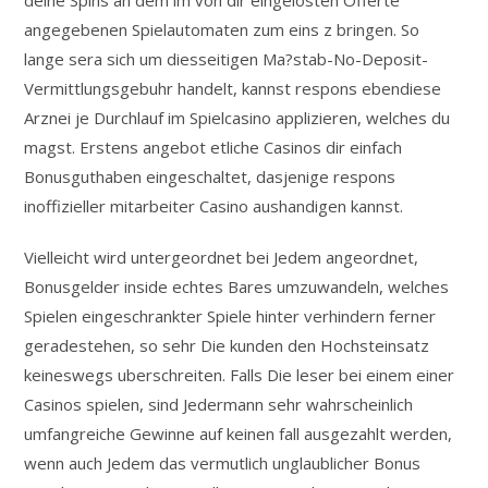
deine Spins an dem im von dir eingelosten Offerte
angegebenen Spielautomaten zum eins z bringen. So
lange sera sich um diesseitigen Ma?stab-No-Deposit-
Vermittlungsgebuhr handelt, kannst respons ebendiese
Arznei je Durchlauf im Spielcasino applizieren, welches du
magst. Erstens angebot etliche Casinos dir einfach
Bonusguthaben eingeschaltet, dasjenige respons
inoffizieller mitarbeiter Casino aushandigen kannst.
Vielleicht wird untergeordnet bei Jedem angeordnet,
Bonusgelder inside echtes Bares umzuwandeln, welches
Spielen eingeschrankter Spiele hinter verhindern ferner
geradestehen, so sehr Die kunden den Hochsteinsatz
keineswegs uberschreiten. Falls Die leser bei einem einer
Casinos spielen, sind Jedermann sehr wahrscheinlich
umfangreiche Gewinne auf keinen fall ausgezahlt werden,
wenn auch Jedem das vermutlich unglaublicher Bonus