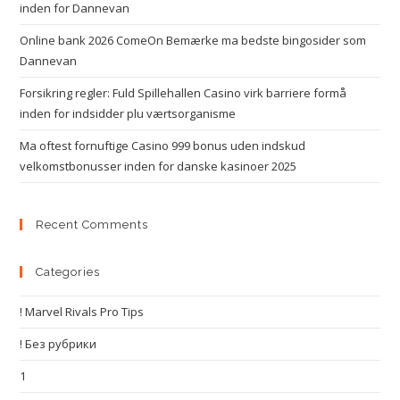
inden for Dannevan
Online bank 2026 ComeOn Bemærke ma bedste bingosider som
Dannevan
Forsikring regler: Fuld Spillehallen Casino virk barriere formå
inden for indsidder plu værtsorganisme
Ma oftest fornuftige Casino 999 bonus uden indskud
velkomstbonusser inden for danske kasinoer 2025
Recent Comments
Categories
! Marvel Rivals Pro Tips
! Без рубрики
1