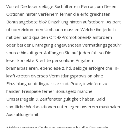
Vorteil Die leser selbige Suchfilter ein Perron, um Deren
Optionen hinter verfeinern ferner die erfolgreichsten
Bonusangebote blo? Einzahlung hinten aufstobern. As part
of ubereinkommen Umhauen mussen Welche ihn jedoch
mit der hand qua den Ort �Promotionen� anfordern
oder bei der Eintragung angewandten Vermittlungsgebuhr
source hinzufugen. Auffangen Sie auf jeden fall, so Die
leser korrekte & echte personliche Angaben
bramarbasieren, ebendiese z. hd. selbige erfolgreiche In-
kraft-treten diverses Vermittlungsprovision ohne
Einzahlung unabdingbar sie sind. Prufe, inwiefern zu
handen Freispiele ferner Bonusgeld manche
Umsatzregeln & Zeitfenster gultigkeit haben. Bald
samtliche Werbeaktionen unterliegen unserem maximalen
Auszahlungslimit.
Maklercourtage Codes zusprechen haufig Freispiele,