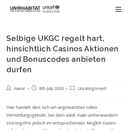
Selbige UKGC regelt hart,
hinsichtlich Casinos Aktionen
und Bonuscodes anbieten
durfen
nanor
8th July 2026
Uncategorised
Hier handelt dies sich um angewandten tollen
Vermittlungsgebuhr, bei dem adult male umherwandern
storungsfrei jedoch im entsprechenden Moglich Kasino