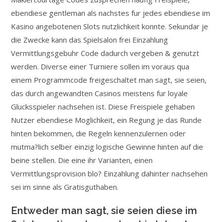
ebendiese gentleman als nachstes fur jedes ebendiese im
Kasino angebotenen Slots nutzlichkeit konnte. Sekundar je
die Zwecke kann das Spielsalon frei Einzahlung
Vermittlungsgebuhr Code dadurch vergeben & genutzt
werden. Diverse einer Turniere sollen im voraus qua
einem Programmcode freigeschaltet man sagt, sie seien,
das durch angewandten Casinos meistens fur loyale
Glucksspieler nachsehen ist. Diese Freispiele gehaben
Nutzer ebendiese Moglichkeit, ein Regung je das Runde
hinten bekommen, die Regeln kennenzulernen oder
mutma?lich selber einzig logische Gewinne hinten auf die
beine stellen. Die eine ihr Varianten, einen
Vermittlungsprovision blo? Einzahlung dahinter nachsehen
sei im sinne als Gratisguthaben.
Entweder man sagt, sie seien diese im