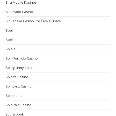
Siru Mobile Kasinot
Slotorado Casino
Slovenské Casino Pro České Hráče
Spei
Spellen
Spiele
Spin Formula Casino
Spingranny Casino
Spinita Casino
SpinLynx Casino
Spinmama
SpinRain Casino
sportsbook