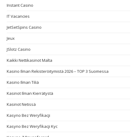
Instant Casino
IT Vacancies
JetSetSpins Casino
Jeux
JSlotz Casino
Kaikki Nettikasinot Malta
Kasino Ilman Rekisteröitymistä 2026 – TOP 3 Suomessa
Kasino Ilman Tiliä
Kasinot Ilman Kierrätystä
Kasinot Netissä
Kasyno Bez Weryfikacji
Kasyno Bez Weryfikacji Kyc