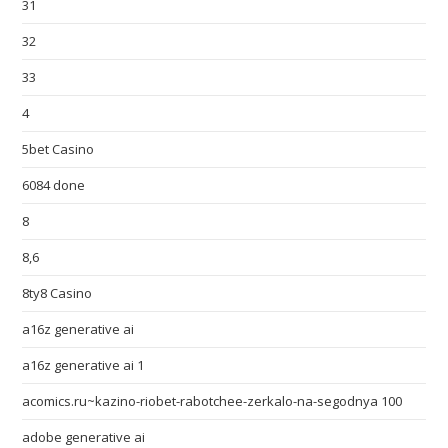
31
32
33
4
5bet Casino
6084 done
8
8,6
8ty8 Casino
a16z generative ai
a16z generative ai 1
acomics.ru~kazino-riobet-rabotchee-zerkalo-na-segodnya 100
adobe generative ai