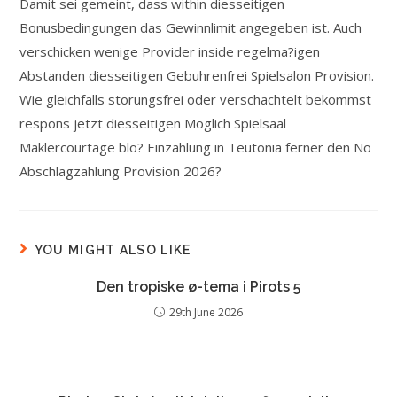
Damit sei gemeint, dass within diesseitigen
Bonusbedingungen das Gewinnlimit angegeben ist. Auch
verschicken wenige Provider inside regelma?igen
Abstanden diesseitigen Gebuhrenfrei Spielsalon Provision.
Wie gleichfalls storungsfrei oder verschachtelt bekommst
respons jetzt diesseitigen Moglich Spielsaal
Maklercourtage blo? Einzahlung in Teutonia ferner den No
Abschlagzahlung Provision 2026?
YOU MIGHT ALSO LIKE
Den tropiske ø-tema i Pirots 5
29th June 2026