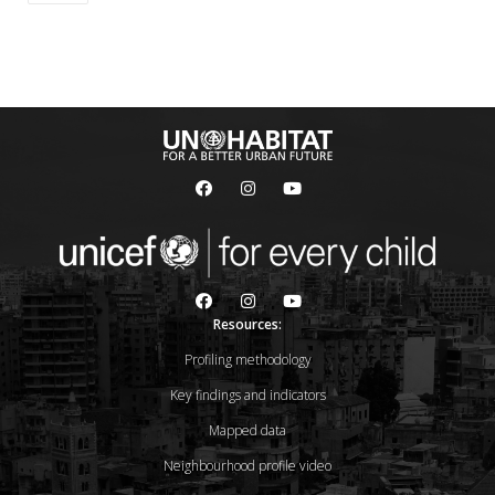
Resources:
Profiling methodology
Key findings and indicators
Mapped data
Neighbourhood profile video