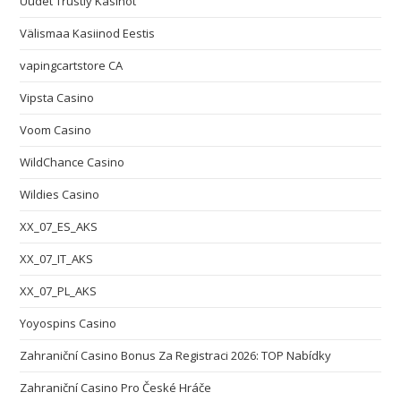
Uudet Trustly Kasinot
Välismaa Kasiinod Eestis
vapingcartstore CA
Vipsta Casino
Voom Casino
WildChance Casino
Wildies Casino
XX_07_ES_AKS
XX_07_IT_AKS
XX_07_PL_AKS
Yoyospins Casino
Zahraniční Casino Bonus Za Registraci 2026: TOP Nabídky
Zahraniční Casino Pro České Hráče