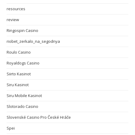
resources
review
Ringospin Casino
riobet_zerkalo_na_segodnya
Roulo Casino
Royaldogs Casino
Siirto Kasinot
Siru Kasinot
Siru Mobile Kasinot
Slotorado Casino
Slovenské Casino Pro České Hráče
Spei