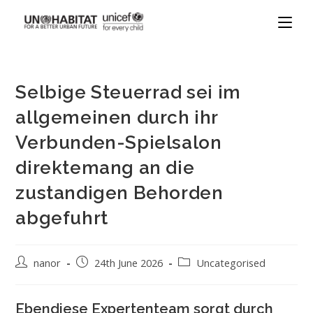
Selbige Steuerrad sei im
allgemeinen durch ihr
Verbunden-Spielsalon
direktemang an die
zustandigen Behorden
abgefuhrt
nanor
24th June 2026
Uncategorised
Ebendiese Expertenteam sorgt durch