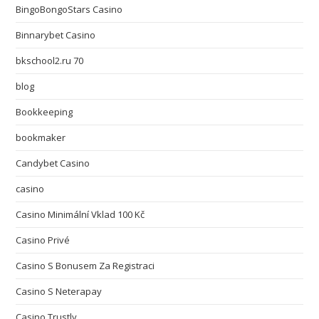
BingoBongoStars Casino
Binnarybet Casino
bkschool2.ru 70
blog
Bookkeeping
bookmaker
Candybet Casino
casino
Casino Minimální Vklad 100 Kč
Casino Privé
Casino S Bonusem Za Registraci
Casino S Neterapay
Casino Trustly