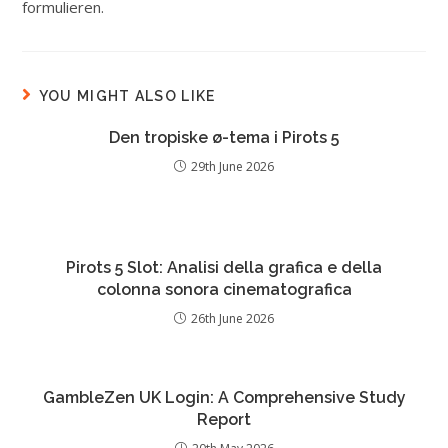
formulieren.
YOU MIGHT ALSO LIKE
Den tropiske ø-tema i Pirots 5
29th June 2026
Pirots 5 Slot: Analisi della grafica e della
colonna sonora cinematografica
26th June 2026
GambleZen UK Login: A Comprehensive Study
Report