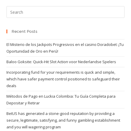
Recent Posts
El Misterio de los Jackpots Progresivos en el casino Doradobet: ¡Tu
Oportunidad de Oro en Perú!
Baloo Goksite: Quick‑Hit Slot Action voor Nederlandse Spelers
Incorporating fund for your requirements is quick and simple,
which have safer payment control positioned to safeguard their
deals
Métodos de Pago en Luckia Colombia: Tu Guía Completa para
Depositar y Retirar
BetUS has generated a stone-good reputation by providing a
secure, legitimate, satisfying, and funny gambling establishment
and you will wagering program