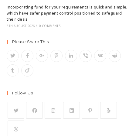
Incorporating fund for your requirements is quick and simple,
which have safer payment control positioned to safeguard
their deals
8TH AUGUST 2026
/
0 COMMENTS
Please Share This
Follow Us