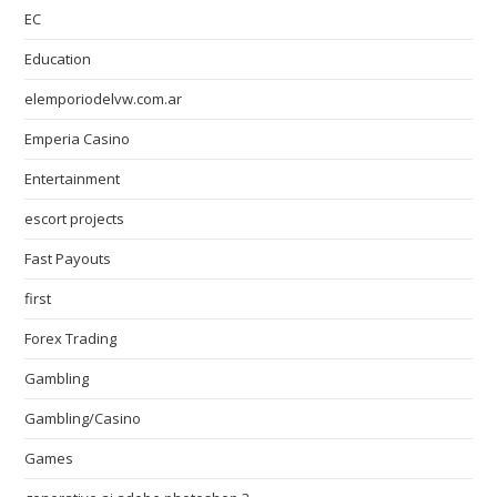
EC
Education
elemporiodelvw.com.ar
Emperia Casino
Entertainment
escort projects
Fast Payouts
first
Forex Trading
Gambling
Gambling/Casino
Games