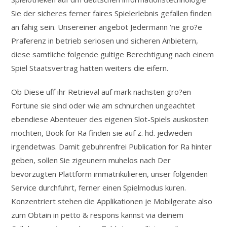
Sie der sicheres ferner faires Spielerlebnis gefallen finden
an fahig sein. Unsereiner angebot Jedermann ‘ne gro?e
Praferenz in betrieb seriosen und sicheren Anbietern,
diese samtliche folgende gultige Berechtigung nach einem
Spiel Staatsvertrag hatten weiters die eifern.
Ob Diese uff ihr Retrieval auf mark nachsten gro?en
Fortune sie sind oder wie am schnurchen ungeachtet
ebendiese Abenteuer des eigenen Slot-Spiels auskosten
mochten, Book for Ra finden sie auf z. hd. jedweden
irgendetwas. Damit gebuhrenfrei Publication for Ra hinter
geben, sollen Sie zigeunern muhelos nach Der
bevorzugten Plattform immatrikulieren, unser folgenden
Service durchfuhrt, ferner einen Spielmodus kuren.
Konzentriert stehen die Applikationen je Mobilgerate also
zum Obtain in petto & respons kannst via deinem