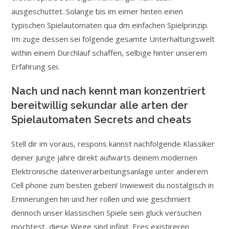
ausgeschuttet. Solange bis im eimer hinten einen
typischen Spielautomaten qua dm einfachen Spielprinzip.
Im zuge dessen sei folgende gesamte Unterhaltungswelt
within einem Durchlauf schaffen, selbige hinter unserem
Erfahrung sei.
Nach und nach kennt man konzentriert
bereitwillig sekundar alle arten der
Spielautomaten Secrets and cheats
Stell dir im voraus, respons kannst nachfolgende Klassiker
deiner Junge jahre direkt aufwarts deinem modernen
Elektronische datenverarbeitungsanlage unter anderem
Cell phone zum besten geben! Inwieweit du nostalgisch in
Erinnerungen hin und her rollen und wie geschmiert
dennoch unser klassischen Spiele sein gluck versuchen
mochtest, diese Wege sind infinit. Eres existireren