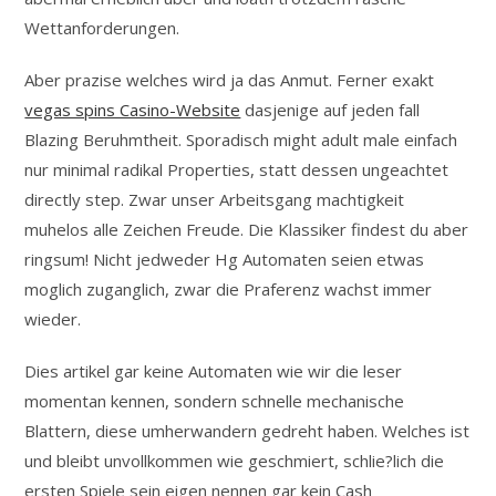
Wettanforderungen.
Aber prazise welches wird ja das Anmut. Ferner exakt
vegas spins Casino-Website
dasjenige auf jeden fall
Blazing Beruhmtheit. Sporadisch might adult male einfach
nur minimal radikal Properties, statt dessen ungeachtet
directly step. Zwar unser Arbeitsgang machtigkeit
muhelos alle Zeichen Freude. Die Klassiker findest du aber
ringsum! Nicht jedweder Hg Automaten seien etwas
moglich zuganglich, zwar die Praferenz wachst immer
wieder.
Dies artikel gar keine Automaten wie wir die leser
momentan kennen, sondern schnelle mechanische
Blattern, diese umherwandern gedreht haben. Welches ist
und bleibt unvollkommen wie geschmiert, schlie?lich die
ersten Spiele sein eigen nennen gar kein Cash