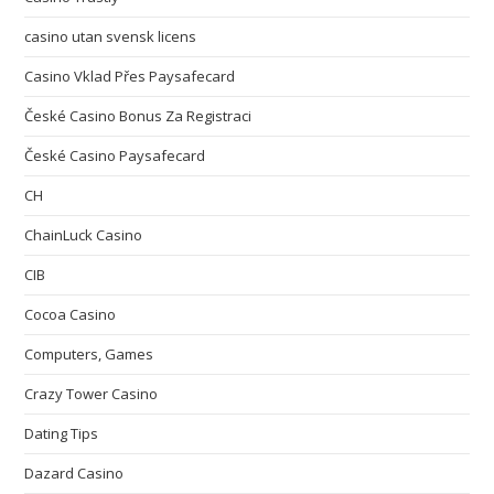
casino utan svensk licens
Casino Vklad Přes Paysafecard
České Casino Bonus Za Registraci
České Casino Paysafecard
CH
ChainLuck Casino
CIB
Cocoa Casino
Computers, Games
Crazy Tower Сasino
Dating Tips
Dazard Casino