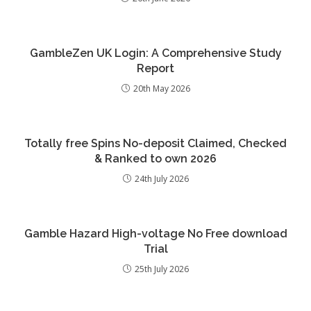
GambleZen UK Login: A Comprehensive Study
Report
20th May 2026
Totally free Spins No-deposit Claimed, Checked
& Ranked to own 2026
24th July 2026
Gamble Hazard High-voltage No Free download
Trial
25th July 2026