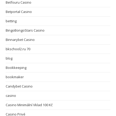
Betfouru Casino
Betportal Casino
betting
BingoBongoStars Casino
Binnarybet Casino
bkschool2.ru 70
blog
Bookkeeping
bookmaker
Candybet Casino
casino
Casino Minimální Vklad 100 Kč
Casino Privé