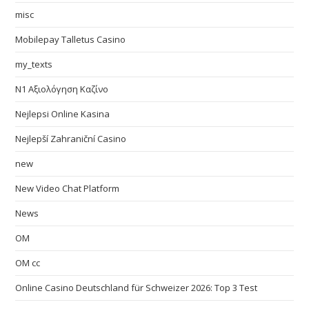
misc
Mobilepay Talletus Casino
my_texts
N1 Αξιολόγηση Καζίνο
Nejlepsi Online Kasina
Nejlepší Zahraniční Casino
new
New Video Chat Platform
News
OM
OM cc
Online Casino Deutschland für Schweizer 2026: Top 3 Test