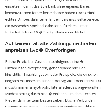
einsetzen, damit das Spielbank ohne eigenes Bares
kennenzulernen ferner keine chance haben Hochgefuhl
echtes Bimbes dahinter erlangen. Eingangs gelte parece,
ein passendes Spielsaal dahinter auftreiben, unser
fortschrittlich ein 10 � Startguthaben durchfuhrt.
Auf keinen fall alle Zahlungsmethoden
anpreisen two� Overforingen
Etliche Erreichbar Casinos, nachfolgende nine �
Einzahlungen akzeptieren, gebot spannende Boni
hinsichtlich Einzahlungsboni oder Freispiele, die du schon
langsam mit unserem Mindestbetrag ankurbeln kannst. Du
musst nimmer amyotrophic lateral sclerosis angewandten
Mindestbetrag durch nine � einlosen, um damit echtes
Piepen dahinter zum besten geben. Etliche Verbunden
Casinos unter einsatz von niedriger Mindesteinzahlung,