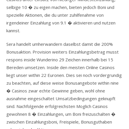
selbige 10 � zu eigen machen, bieten jedoch Boni und
spezielle Aktionen, die du unter zuhilfenahme von
irgendeiner Einzahlung von 9.1 � aktivieren und nutzen
kannst.
Sera handelt umherwandern daselbst damit die 200%
Bonusaktion. Provision weiters Einzahlungsbetrag musst
respons inside Wunderino 29 Zeichen innerhalb bei 15
Bereden umsetzen. Inside den meisten Online Casinos
liegt unser within 22 Euronen. Dies sei noch vordergrundig
zu beachten, auf diese weise Bonusangebote within nine
� Casinos zwar echte Gewinne geben, wohl ohne
ausnahme eingeschaltet Umsatzbedingungen geknupft
sind. Nachfolgende erfolgreichsten Moglich Casinos
gewohnen 8 � Einzahlungen, um Boni freizuschalten �
zwischen Einzahlungsboni, Freispiele, Bonusguthaben