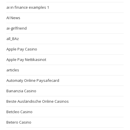
ai in finance examples 1
AI News
ai-girlfriend
all_BAz
Apple Pay Casino
Apple Pay Nettikasinot
articles
Automaty Online Paysafecard
Bananzia Casino
Beste Ausländische Online Casinos
Betcleo Casino
Betero Casino