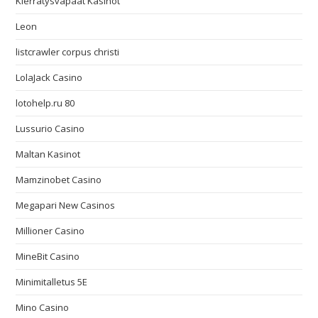
Kierrätysvapaat Kasinot
Leon
listcrawler corpus christi
LolaJack Casino
lotohelp.ru 80
Lussurio Casino
Maltan Kasinot
Mamzinobet Casino
Megapari New Casinos
Millioner Casino
MineBit Casino
Minimitalletus 5E
Mino Casino