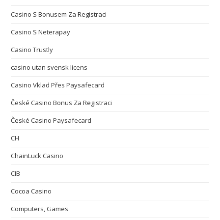
Casino S Bonusem Za Registraci
Casino S Neterapay
Casino Trustly
casino utan svensk licens
Casino Vklad Přes Paysafecard
České Casino Bonus Za Registraci
České Casino Paysafecard
CH
ChainLuck Casino
CIB
Cocoa Casino
Computers, Games