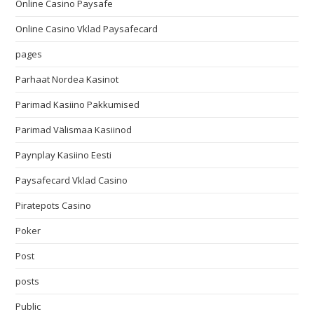
Online Casino Paysafe
Online Casino Vklad Paysafecard
pages
Parhaat Nordea Kasinot
Parimad Kasiino Pakkumised
Parimad Välismaa Kasiinod
Paynplay Kasiino Eesti
Paysafecard Vklad Casino
Piratepots Casino
Poker
Post
posts
Public