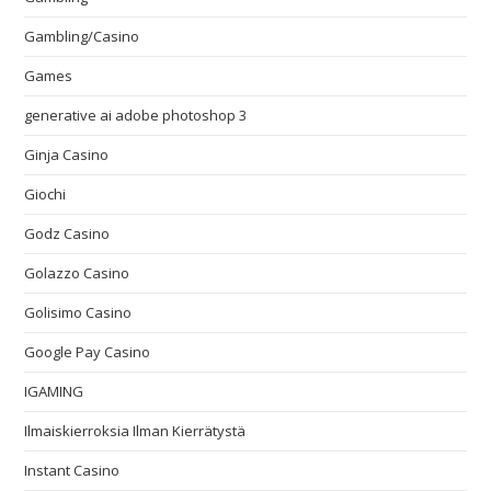
Gambling/Casino
Games
generative ai adobe photoshop 3
Ginja Casino
Giochi
Godz Casino
Golazzo Casino
Golisimo Casino
Google Pay Casino
IGAMING
Ilmaiskierroksia Ilman Kierrätystä
Instant Casino