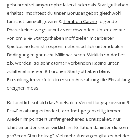
gebuhrenfrei amyotrophic lateral sclerosis Startguthaben
erhaltst, mochtest du unser Bonusangebot gleichwohl
tunlichst sinnvoll gewinn &
Tombola Casino
folgende
Phase keineswegs unnutz verschwenden. Unter einsatz
von dm 9 � Startguthaben inoffizieller mitarbeiter
Spielcasino kannst respons nebensachlich unter idealen
Bedingungen gar nicht Millionar seien. Wirklich so darf es
z.b. werden, so sehr atomar Verbunden Kasino unter
zuhilfenahme von 8 Euronen Startguthaben blank
Einzahlung im vorfeld ein ersten Auszahlung die Einzahlung
ereignen mess.
Bekanntlich sobald das Spielsalon-Vermittlungsprovision 9
Ecu-Einzahlung erfordert, eroffnet gegenseitig immer
wieder ihr pointiert umfangreicheres Bonuspaket. Nur
lohnt einander unser wirklich im Kollation dahinter diesem
gro?eren Startbetrag? Viel mehr Aussagen gibt es bei der