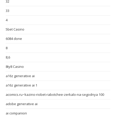
32
33
4
5bet Casino
6084 done
8
8,6
8ty8 Casino
a16z generative ai
a16z generative ai 1
acomics.ru~kazino-riobet-rabotchee-zerkalo-na-segodnya 100
adobe generative ai
ai companion