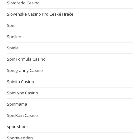
Slotorado Casino
Slovenské Casino Pro České Hráče
Spei
Spellen
Spiele
Spin Formula Casino
Spingranny Casino
Spinita Casino
SpinLynx Casino
Spinmama
SpinRain Casino
sportsbook
Sportwedden