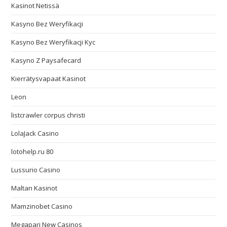
Kasinot Netissä
Kasyno Bez Weryfikacji
Kasyno Bez Weryfikacji Kyc
Kasyno Z Paysafecard
Kierrätysvapaat Kasinot
Leon
listcrawler corpus christi
LolaJack Casino
lotohelp.ru 80
Lussurio Casino
Maltan Kasinot
Mamzinobet Casino
Megapari New Casinos