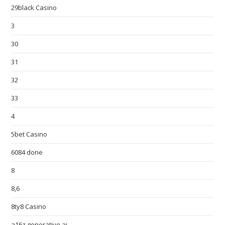
29black Casino
3
30
31
32
33
4
5bet Casino
6084 done
8
8,6
8ty8 Casino
a16z generative ai