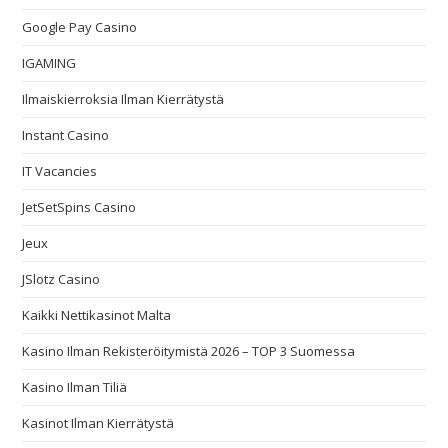
Google Pay Casino
IGAMING
Ilmaiskierroksia Ilman Kierrätystä
Instant Casino
IT Vacancies
JetSetSpins Casino
Jeux
JSlotz Casino
Kaikki Nettikasinot Malta
Kasino Ilman Rekisteröitymistä 2026 – TOP 3 Suomessa
Kasino Ilman Tiliä
Kasinot Ilman Kierrätystä