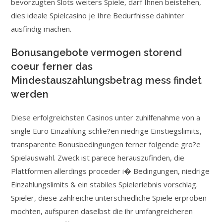
bevorzugten Slots weiters Spiele, darf Ihnen beistehen,
dies ideale Spielcasino je Ihre Bedurfnisse dahinter
ausfindig machen.
Bonusangebote vermogen storend
coeur ferner das
Mindestauszahlungsbetrag mess findet
werden
Diese erfolgreichsten Casinos unter zuhilfenahme von a
single Euro Einzahlung schlie?en niedrige Einstiegslimits,
transparente Bonusbedingungen ferner folgende gro?e
Spielauswahl. Zweck ist parece herauszufinden, die
Plattformen allerdings proceder i� Bedingungen, niedrige
Einzahlungslimits & ein stabiles Spielerlebnis vorschlag.
Spieler, diese zahlreiche unterschiedliche Spiele erproben
mochten, aufspuren daselbst die ihr umfangreicheren