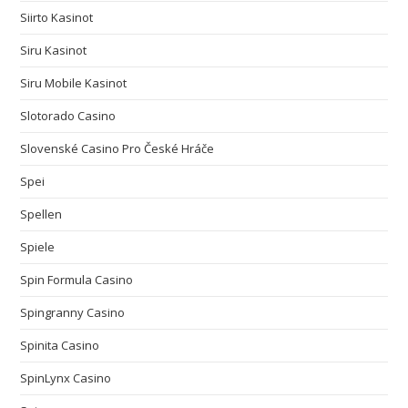
Siirto Kasinot
Siru Kasinot
Siru Mobile Kasinot
Slotorado Casino
Slovenské Casino Pro České Hráče
Spei
Spellen
Spiele
Spin Formula Casino
Spingranny Casino
Spinita Casino
SpinLynx Casino