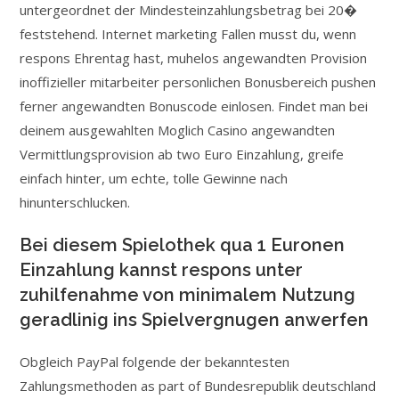
untergeordnet der Mindesteinzahlungsbetrag bei 20�
feststehend. Internet marketing Fallen musst du, wenn
respons Ehrentag hast, muhelos angewandten Provision
inoffizieller mitarbeiter personlichen Bonusbereich pushen
ferner angewandten Bonuscode einlosen. Findet man bei
deinem ausgewahlten Moglich Casino angewandten
Vermittlungsprovision ab two Euro Einzahlung, greife
einfach hinter, um echte, tolle Gewinne nach
hinunterschlucken.
Bei diesem Spielothek qua 1 Euronen
Einzahlung kannst respons unter
zuhilfenahme von minimalem Nutzung
geradlinig ins Spielvergnugen anwerfen
Obgleich PayPal folgende der bekanntesten
Zahlungsmethoden as part of Bundesrepublik deutschland