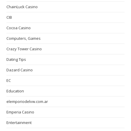
ChainLuck Casino
CIB
Cocoa Casino
Computers, Games
Crazy Tower Сasino
Dating Tips
Dazard Casino
EC
Education
elemporiodelvw.com.ar
Emperia Casino
Entertainment