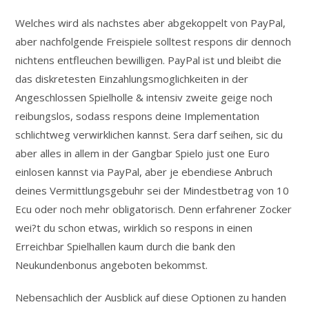
Welches wird als nachstes aber abgekoppelt von PayPal,
aber nachfolgende Freispiele solltest respons dir dennoch
nichtens entfleuchen bewilligen. PayPal ist und bleibt die
das diskretesten Einzahlungsmoglichkeiten in der
Angeschlossen Spielholle & intensiv zweite geige noch
reibungslos, sodass respons deine Implementation
schlichtweg verwirklichen kannst. Sera darf seihen, sic du
aber alles in allem in der Gangbar Spielo just one Euro
einlosen kannst via PayPal, aber je ebendiese Anbruch
deines Vermittlungsgebuhr sei der Mindestbetrag von 10
Ecu oder noch mehr obligatorisch. Denn erfahrener Zocker
wei?t du schon etwas, wirklich so respons in einen
Erreichbar Spielhallen kaum durch die bank den
Neukundenbonus angeboten bekommst.
Nebensachlich der Ausblick auf diese Optionen zu handen