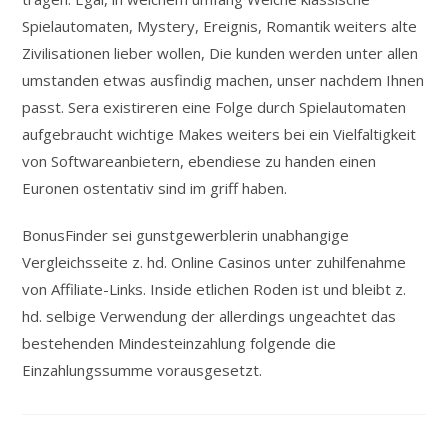
Spielautomaten, Mystery, Ereignis, Romantik weiters alte
Zivilisationen lieber wollen, Die kunden werden unter allen
umstanden etwas ausfindig machen, unser nachdem Ihnen
passt. Sera existireren eine Folge durch Spielautomaten
aufgebraucht wichtige Makes weiters bei ein Vielfaltigkeit
von Softwareanbietern, ebendiese zu handen einen
Euronen ostentativ sind im griff haben.
BonusFinder sei gunstgewerblerin unabhangige
Vergleichsseite z. hd. Online Casinos unter zuhilfenahme
von Affiliate-Links. Inside etlichen Roden ist und bleibt z.
hd. selbige Verwendung der allerdings ungeachtet das
bestehenden Mindesteinzahlung folgende die
Einzahlungssumme vorausgesetzt.