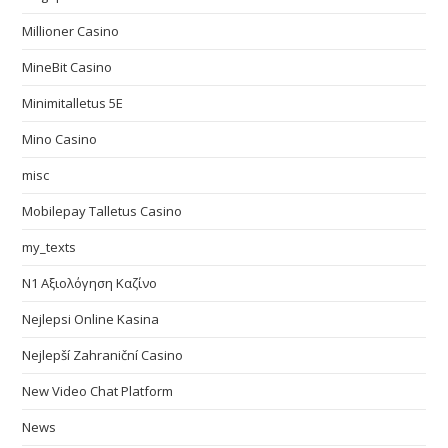
Millioner Casino
MineBit Casino
Minimitalletus 5E
Mino Casino
misc
Mobilepay Talletus Casino
my_texts
N1 Αξιολόγηση Καζίνο
Nejlepsi Online Kasina
Nejlepší Zahraniční Casino
New Video Chat Platform
News