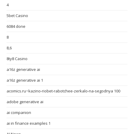
4
5bet Casino
6084 done
8
8,6
8ty8 Casino
a16z generative ai
a16z generative ai 1
acomics.ru~kazino-riobet-rabotchee-zerkalo-na-segodnya 100
adobe generative ai
ai companion
ai in finance examples 1