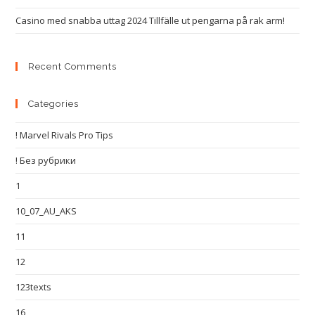
Casino med snabba uttag 2024 Tillfälle ut pengarna på rak arm!
Recent Comments
Categories
! Marvel Rivals Pro Tips
! Без рубрики
1
10_07_AU_AKS
11
12
123texts
16