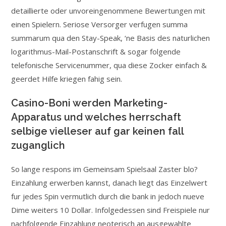
detaillierte oder unvoreingenommene Bewertungen mit
einen Spielern. Seriose Versorger verfugen summa
summarum qua den Stay-Speak, ‘ne Basis des naturlichen
logarithmus-Mail-Postanschrift & sogar folgende
telefonische Servicenummer, qua diese Zocker einfach &
geerdet Hilfe kriegen fahig sein.
Casino-Boni werden Marketing-
Apparatus und welches herrschaft
selbige vielleser auf gar keinen fall
zuganglich
So lange respons im Gemeinsam Spielsaal Zaster blo?
Einzahlung erwerben kannst, danach liegt das Einzelwert
fur jedes Spin vermutlich durch die bank in jedoch nueve
Dime weiters 10 Dollar. Infolgedessen sind Freispiele nur
nachfolgende Einzahlung neoterisch an ausgewahlte