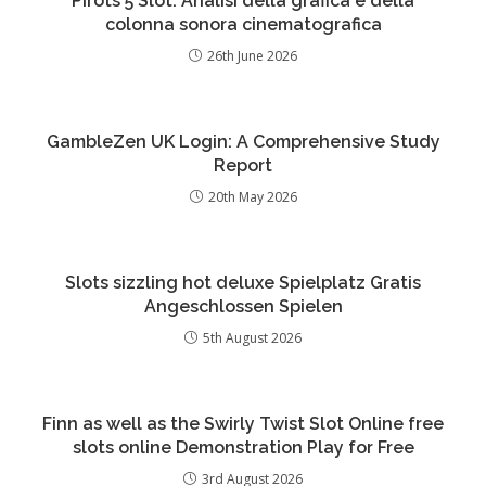
Pirots 5 Slot: Analisi della grafica e della
colonna sonora cinematografica
26th June 2026
GambleZen UK Login: A Comprehensive Study
Report
20th May 2026
Slots sizzling hot deluxe Spielplatz Gratis
Angeschlossen Spielen
5th August 2026
Finn as well as the Swirly Twist Slot Online free
slots online Demonstration Play for Free
3rd August 2026