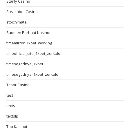
Starfy Casino
Stealthbet Casino
stoichimata
Suomen Parhaat Kasinot
t.memirror_1xbet_working
t.meofficial_site_1xbet_zerkalo
t.mesegodnya_1xbet
t.mesegodnya_1xbet_zerkalo
Tesor Casino
test
texts
textslp
Top Kasinot