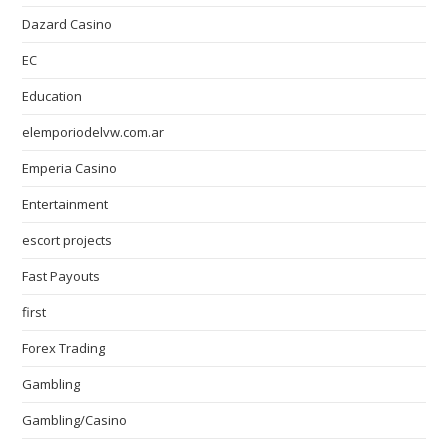
Dazard Casino
EC
Education
elemporiodelvw.com.ar
Emperia Casino
Entertainment
escort projects
Fast Payouts
first
Forex Trading
Gambling
Gambling/Casino