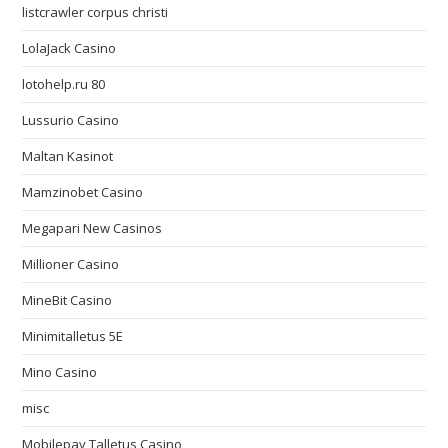
listcrawler corpus christi
LolaJack Casino
lotohelp.ru 80
Lussurio Casino
Maltan Kasinot
Mamzinobet Casino
Megapari New Casinos
Millioner Casino
MineBit Casino
Minimitalletus 5E
Mino Casino
misc
Mobilepay Talletus Casino