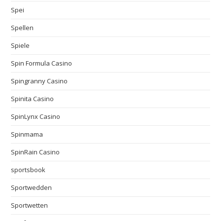
Spei
Spellen
Spiele
Spin Formula Casino
Spingranny Casino
Spinita Casino
SpinLynx Casino
Spinmama
SpinRain Casino
sportsbook
Sportwedden
Sportwetten