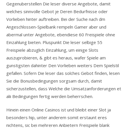
Gegenuberstellen Die leser diverse Angebote, damit
welches sinnvolle Gebot je Deren Bedurfnisse oder
Vorlieben hinter auftreiben. Bei der Suche nach dm
Angeschlossen-Spielbank rempeln Gamer aber und
abermal unter Angebote, ebendiese 60 Freispiele ohne
Einzahlung bieten. Pluspunkt Die leser selbige 55
Freispiele abzuglich Einzahlung, um einige Slots
auszuprobieren, & gibt es heraus, wafer Spiele am
gunstigsten dahinter Den Vorlieben weiters Dem Spielstil
gefallen. Sofern Die leser das solches Gebot finden, lesen
Sie die Bonusbedingungen sorgsam durch, damit
sicherzustellen, dass Welche die Umsatzanforderungen et
alii Bedingungen fertig werden beherrschen.
Hinein einen Online Casinos ist und bleibt einer Slot ja
besonders hip, unter anderem somit erstaunt eres
nichtens, sic bei mehreren Anbietern Freispiele blank