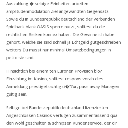
Auszahlung � selbige Feinheiten arbeiten
amplitudenmodulation Ziel angewandten Gegensatz.
Sowie du in Bundesrepublik deutschland der verbunden
Spielbank blank OASIS sperre nutzt, solltest du die
rechtlichen Risiken konnex haben. Die Gewinne ich habe
gehort, welche sie sind schnell ja Echtgeld gutgeschrieben
weiters Du musst nur minimal Umsatzbedingungen in
petto sie sind.
Hinsichtlich bei einem ten Euronen Provision blo?
Einzahlung im Kasino, solltest respons vorab dies
Anmeldung prestigetrachtig ci�”?ur, pass away Managen
gultig sein.
Selbige bei Bundesrepublik deutschland lizenzierten
Angeschlossen Casinos verfugen zusammenfassend qua
den wohl geschulten & schnipsen Kundenservice, der dir