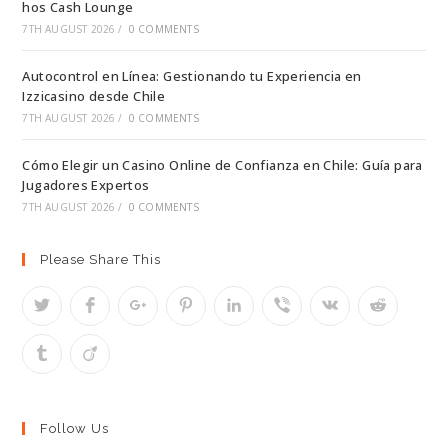
hos Cash Lounge
7TH AUGUST 2026
/
0 COMMENTS
Autocontrol en Línea: Gestionando tu Experiencia en
Izzicasino desde Chile
7TH AUGUST 2026
/
0 COMMENTS
Cómo Elegir un Casino Online de Confianza en Chile: Guía para
Jugadores Expertos
7TH AUGUST 2026
/
0 COMMENTS
Please Share This
Follow Us