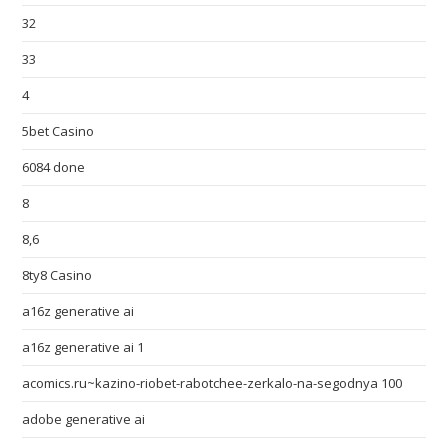
32
33
4
5bet Casino
6084 done
8
8,6
8ty8 Casino
a16z generative ai
a16z generative ai 1
acomics.ru~kazino-riobet-rabotchee-zerkalo-na-segodnya 100
adobe generative ai