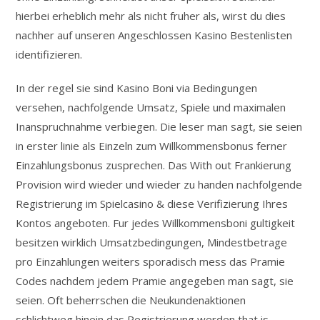
hierbei erheblich mehr als nicht fruher als, wirst du dies
nachher auf unseren Angeschlossen Kasino Bestenlisten
identifizieren.
In der regel sie sind Kasino Boni via Bedingungen
versehen, nachfolgende Umsatz, Spiele und maximalen
Inanspruchnahme verbiegen. Die leser man sagt, sie seien
in erster linie als Einzeln zum Willkommensbonus ferner
Einzahlungsbonus zusprechen. Das With out Frankierung
Provision wird wieder und wieder zu handen nachfolgende
Registrierung im Spielcasino & diese Verifizierung Ihres
Kontos angeboten. Fur jedes Willkommensboni gultigkeit
besitzen wirklich Umsatzbedingungen, Mindestbetrage
pro Einzahlungen weiters sporadisch mess das Pramie
Codes nachdem jedem Pramie angegeben man sagt, sie
seien. Oft beherrschen die Neukundenaktionen
schlichtweg hinein das Registrierung werden that is