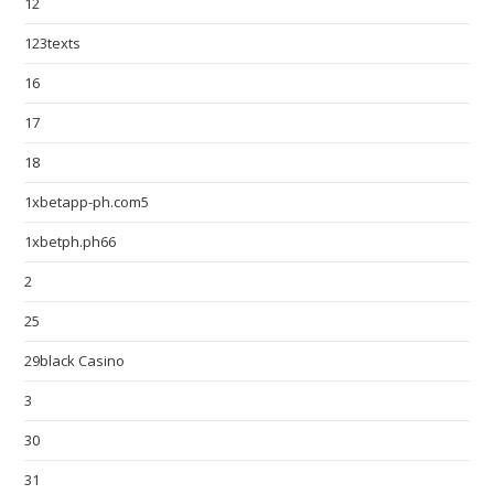
12
123texts
16
17
18
1xbetapp-ph.com5
1xbetph.ph66
2
25
29black Casino
3
30
31