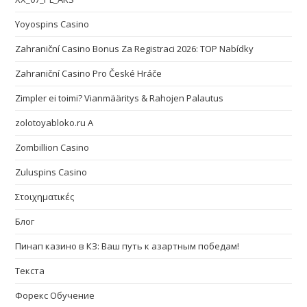
Yoyospins Casino
Zahraniční Casino Bonus Za Registraci 2026: TOP Nabídky
Zahraniční Casino Pro České Hráče
Zimpler ei toimi? Vianmääritys & Rahojen Palautus
zolotoyabloko.ru A
Zombillion Casino
Zuluspins Casino
Στοιχηματικές
Блог
Пинап казино в КЗ: Ваш путь к азартным победам!
Текста
Форекс Обучение