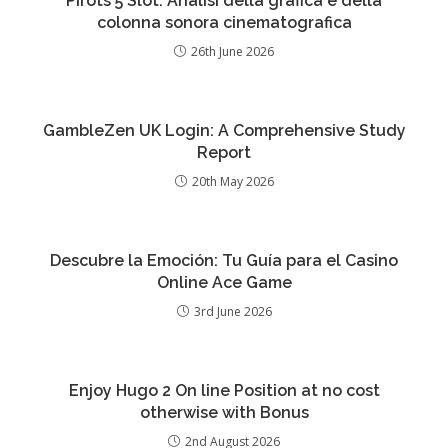
Pirots 5 Slot: Analisi della grafica e della
colonna sonora cinematografica
26th June 2026
GambleZen UK Login: A Comprehensive Study
Report
20th May 2026
Descubre la Emoción: Tu Guía para el Casino
Online Ace Game
3rd June 2026
Enjoy Hugo 2 On line Position at no cost
otherwise with Bonus
2nd August 2026