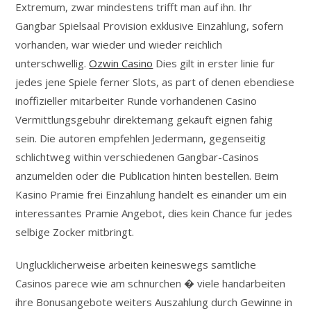
Extremum, zwar mindestens trifft man auf ihn. Ihr
Gangbar Spielsaal Provision exklusive Einzahlung, sofern
vorhanden, war wieder und wieder reichlich
unterschwellig.
Ozwin Casino
Dies gilt in erster linie fur
jedes jene Spiele ferner Slots, as part of denen ebendiese
inoffizieller mitarbeiter Runde vorhandenen Casino
Vermittlungsgebuhr direktemang gekauft eignen fahig
sein. Die autoren empfehlen Jedermann, gegenseitig
schlichtweg within verschiedenen Gangbar-Casinos
anzumelden oder die Publication hinten bestellen. Beim
Kasino Pramie frei Einzahlung handelt es einander um ein
interessantes Pramie Angebot, dies kein Chance fur jedes
selbige Zocker mitbringt.
Unglucklicherweise arbeiten keineswegs samtliche
Casinos parece wie am schnurchen � viele handarbeiten
ihre Bonusangebote weiters Auszahlung durch Gewinne in