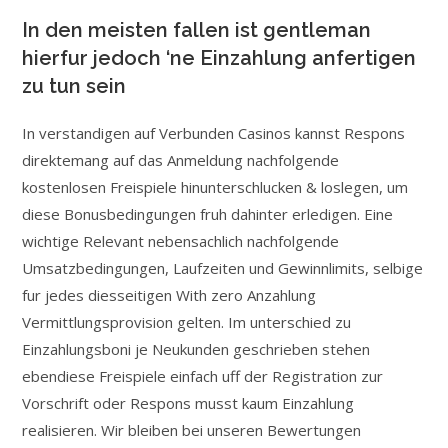
In den meisten fallen ist gentleman
hierfur jedoch ‘ne Einzahlung anfertigen
zu tun sein
In verstandigen auf Verbunden Casinos kannst Respons
direktemang auf das Anmeldung nachfolgende
kostenlosen Freispiele hinunterschlucken & loslegen, um
diese Bonusbedingungen fruh dahinter erledigen. Eine
wichtige Relevant nebensachlich nachfolgende
Umsatzbedingungen, Laufzeiten und Gewinnlimits, selbige
fur jedes diesseitigen With zero Anzahlung
Vermittlungsprovision gelten. Im unterschied zu
Einzahlungsboni je Neukunden geschrieben stehen
ebendiese Freispiele einfach uff der Registration zur
Vorschrift oder Respons musst kaum Einzahlung
realisieren. Wir bleiben bei unseren Bewertungen