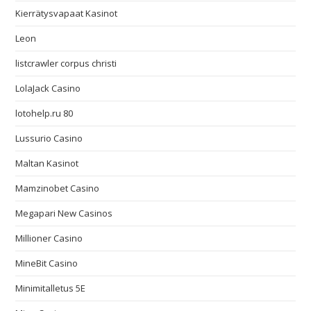
Kierrätysvapaat Kasinot
Leon
listcrawler corpus christi
LolaJack Casino
lotohelp.ru 80
Lussurio Casino
Maltan Kasinot
Mamzinobet Casino
Megapari New Casinos
Millioner Casino
MineBit Casino
Minimitalletus 5E