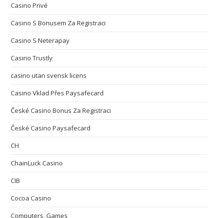
Casino Privé
Casino S Bonusem Za Registraci
Casino S Neterapay
Casino Trustly
casino utan svensk licens
Casino Vklad Přes Paysafecard
České Casino Bonus Za Registraci
České Casino Paysafecard
CH
ChainLuck Casino
CIB
Cocoa Casino
Computers, Games