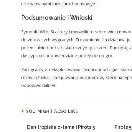
uruchamianymi funkcjami bonusowymi.
Podsumowanie i Wnioski
Symbole Wild, Scattery i mnożniki to serce wielu nowoc
do znaczących wygranych. Zrozumienie ich działania je
potencjalnie bardziej skutecznym graczem. Pamiętaj, że
dyscyplina i odpowiedzialne podejście do gry.
Zachęcamy do eksplorowania różnorodności gier slotow
różnych funkcji i znajdowania automatów, które najlep
odpowiedzialnie!
YOU MIGHT ALSO LIKE
Den tropiske ø-tema i Pirots 5
Pirots 5