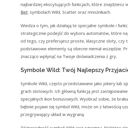
najbardziej ekscytujących funkcjach, które znajdziesz
Bet
: symbolach Wild, Scatter oraz mnożnikach.
Wiedza o tym, jak działają te specjalne symbole i funkc
strategicznie podejść do wyboru automatów, które naj
od tego, czy preferujesz proste, klasyczne sloty, cz
podstawowe elementy są obecne niemal wszędzie. Prz
znacząco wpłynąć na Twoje doświadczenia z gry.
Symbole Wild: Twój Najlepszy Przyjaci
Symbole Wild, często przedstawiane jako jokery lub sp
grach slotowych. Ich główną funkcją jest zastępowanie 
specjalnych ikon bonusowych. Wyobraź sobie, że brakuje
bębnie pojawi się symbol Wild, może on z łatwością uzu
przegrywający układ w wygraną.
Różnorodność symboli Wild jest ogromna. Niektóre slo