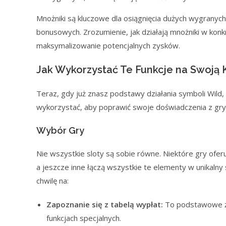
Mnożniki są kluczowe dla osiągnięcia dużych wygranyc
bonusowych. Zrozumienie, jak działają mnożniki w konk
maksymalizowanie potencjalnych zysków.
Jak Wykorzystać Te Funkcje na Swoją 
Teraz, gdy już znasz podstawy działania symboli Wild, 
wykorzystać, aby poprawić swoje doświadczenia z gry
Wybór Gry
Nie wszystkie sloty są sobie równe. Niektóre gry oferuj
a jeszcze inne łączą wszystkie te elementy w unikaln
chwilę na:
Zapoznanie się z tabelą wypłat:
To podstawowe źró
funkcjach specjalnych.