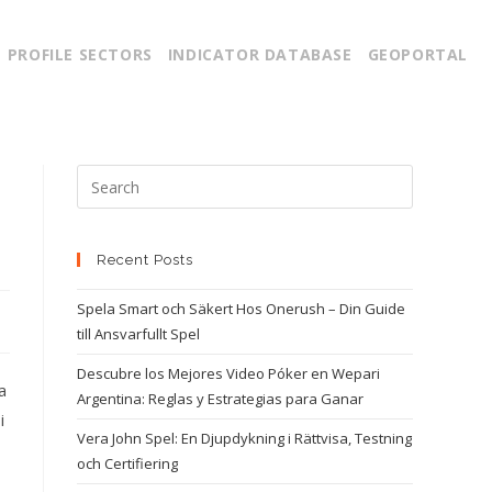
PROFILE SECTORS
INDICATOR DATABASE
GEOPORTAL
Recent Posts
Spela Smart och Säkert Hos Onerush – Din Guide
till Ansvarfullt Spel
Descubre los Mejores Video Póker en Wepari
a
Argentina: Reglas y Estrategias para Ganar
i
Vera John Spel: En Djupdykning i Rättvisa, Testning
och Certifiering