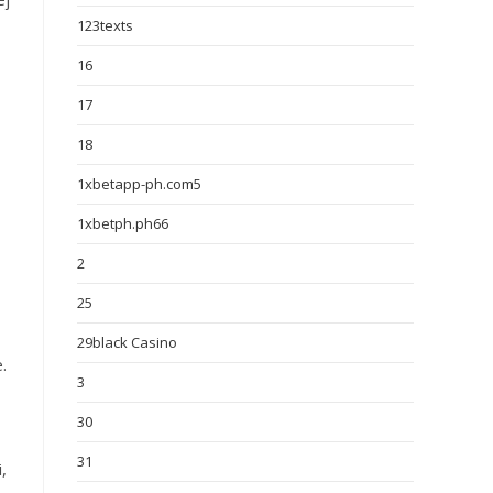
123texts
16
17
18
1xbetapp-ph.com5
1xbetph.ph66
2
25
29black Casino
.
3
30
31
,