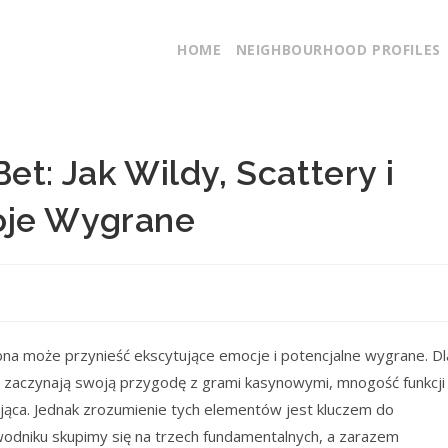
HOME
NEIGHBOURHOOD PROFILES
et: Jak Wildy, Scattery i
oje Wygrane
bna może przynieść ekscytujące emocje i potencjalne wygrane. Dl
o zaczynają swoją przygodę z grami kasynowymi, mnogość funkcji 
jąca. Jednak zrozumienie tych elementów jest kluczem do
wodniku skupimy się na trzech fundamentalnych, a zarazem