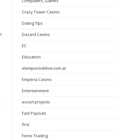
Computers, Games
Crazy Tower Сasino
Dating Tips
u
Dazard Casino
EC
Education
elemporiodelvw.com.ar
Emperia Casino
Entertainment
escort projects
Fast Payouts
first
Forex Trading