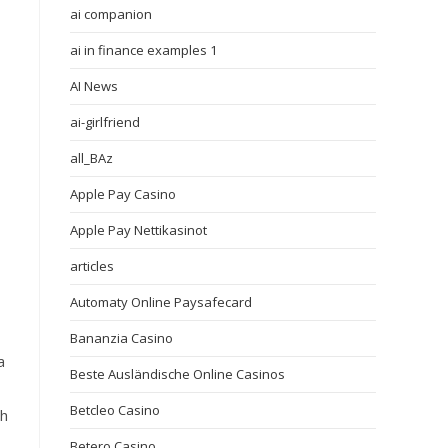
ai companion
ai in finance examples 1
AI News
ai-girlfriend
all_BAz
Apple Pay Casino
Apple Pay Nettikasinot
articles
Automaty Online Paysafecard
Bananzia Casino
a
Beste Ausländische Online Casinos
Betcleo Casino
ch
Betero Casino