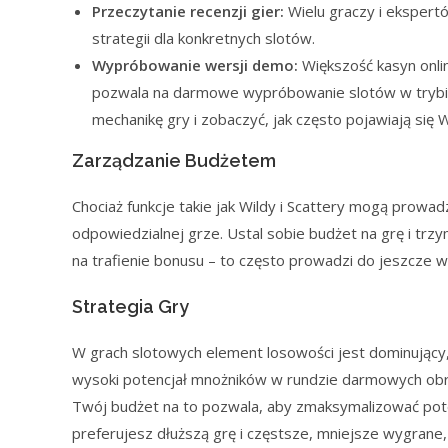
Przeczytanie recenzji gier:
Wielu graczy i ekspertó
strategii dla konkretnych slotów.
Wypróbowanie wersji demo:
Większość kasyn onli
pozwala na darmowe wypróbowanie slotów w trybie
mechanikę gry i zobaczyć, jak często pojawiają się Wi
Zarządzanie Budżetem
Chociaż funkcje takie jak Wildy i Scattery mogą prowa
odpowiedzialnej grze. Ustal sobie budżet na grę i trzym
na trafienie bonusu – to często prowadzi do jeszcze 
Strategia Gry
W grach slotowych element losowości jest dominujący,
wysoki potencjał mnożników w rundzie darmowych obr
Twój budżet na to pozwala, aby zmaksymalizować poten
preferujesz dłuższą grę i częstsze, mniejsze wygrane, 