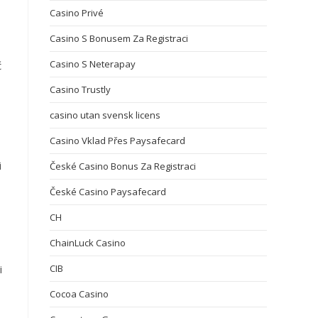
Casino Privé
Casino S Bonusem Za Registraci
Casino S Neterapay
ć
Casino Trustly
casino utan svensk licens
Casino Vklad Přes Paysafecard
i
České Casino Bonus Za Registraci
České Casino Paysafecard
CH
ChainLuck Casino
i
CIB
Cocoa Casino