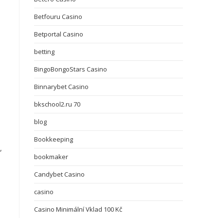
Betfouru Casino
Betportal Casino
betting
BingoBongoStars Casino
Binnarybet Casino
bkschool2.ru 70
blog
Bookkeeping
,
bookmaker
Candybet Casino
casino
Casino Minimální Vklad 100 Kč