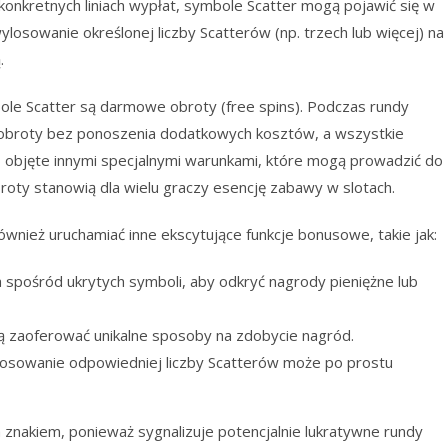
 konkretnych liniach wypłat, symbole Scatter mogą pojawić się w
osowanie określonej liczby Scatterów (np. trzech lub więcej) na
.
ole Scatter są darmowe obroty (free spins). Podczas rundy
broty bez ponoszenia dodatkowych kosztów, a wszystkie
 objęte innymi specjalnymi warunkami, które mogą prowadzić do
oty stanowią dla wielu graczy esencję zabawy w slotach.
ież uruchamiać inne ekscytujące funkcje bonusowe, takie jak:
spośród ukrytych symboli, aby odkryć nagrody pieniężne lub
 zaoferować unikalne sposoby na zdobycie nagród.
osowanie odpowiedniej liczby Scatterów może po prostu
znakiem, ponieważ sygnalizuje potencjalnie lukratywne rundy