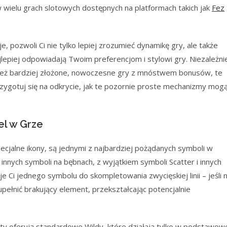
 w wielu grach slotowych dostępnych na platformach takich jak
Fez
je, pozwoli Ci nie tylko lepiej zrozumieć dynamikę gry, ale także
lepiej odpowiadają Twoim preferencjom i stylowi gry. Niezależni
y też bardziej złożone, nowoczesne gry z mnóstwem bonusów, te
ygotuj się na odkrycie, jak te pozornie proste mechanizmy mog
el w Grze
ecjalne ikony, są jednymi z najbardziej pożądanych symboli w
innych symboli na bębnach, z wyjątkiem symboli Scatter i innych
 Ci jednego symbolu do skompletowania zwycięskiej linii – jeśli 
pełnić brakujący element, przekształcając potencjalnie
ty oferują standardowe Wildy, które działają tylko w podstawow