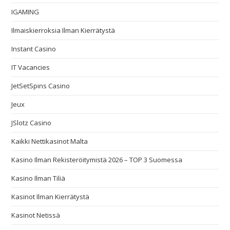
IGAMING
Ilmaiskierroksia Ilman Kierrätystä
Instant Casino
IT Vacancies
JetSetSpins Casino
Jeux
JSlotz Casino
Kaikki Nettikasinot Malta
Kasino Ilman Rekisteröitymistä 2026 – TOP 3 Suomessa
Kasino Ilman Tiliä
Kasinot Ilman Kierrätystä
Kasinot Netissä