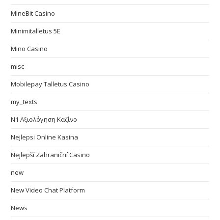
MineBit Casino
Minimitalletus 5E
Mino Casino
misc
Mobilepay Talletus Casino
my_texts
N1 Αξιολόγηση Καζίνο
Nejlepsi Online Kasina
Nejlepší Zahraniční Casino
new
New Video Chat Platform
News