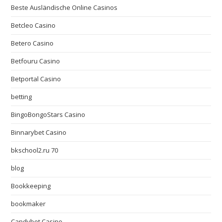
Beste Ausländische Online Casinos
Betcleo Casino
Betero Casino
Betfouru Casino
Betportal Casino
betting
BingoBongoStars Casino
Binnarybet Casino
bkschool2.ru 70
blog
Bookkeeping
bookmaker
Candybet Casino