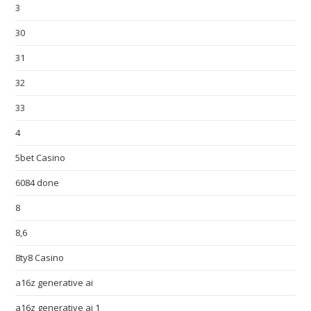
3
30
31
32
33
4
5bet Casino
6084 done
8
8,6
8ty8 Casino
a16z generative ai
a16z generative ai 1