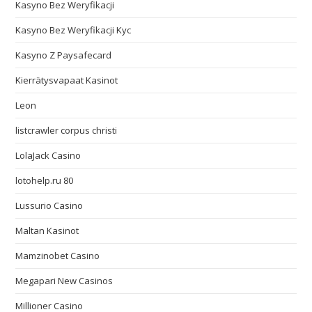
Kasyno Bez Weryfikacji
Kasyno Bez Weryfikacji Kyc
Kasyno Z Paysafecard
Kierrätysvapaat Kasinot
Leon
listcrawler corpus christi
LolaJack Casino
lotohelp.ru 80
Lussurio Casino
Maltan Kasinot
Mamzinobet Casino
Megapari New Casinos
Millioner Casino