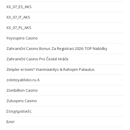
XX_07_ES_AKS
XX_07_IT_AKS
XX_07_PL_AKS
Yoyospins Casino
Zahraniční Casino Bonus Za Registraci 2026: TOP Nabídky
Zahraniční Casino Pro České Hráče
Zimpler ei toimi? Vianmääritys & Rahojen Palautus
zolotoyabloko.ru A
Zombillion Casino
Zuluspins Casino
Στοιχηματικές
Блог