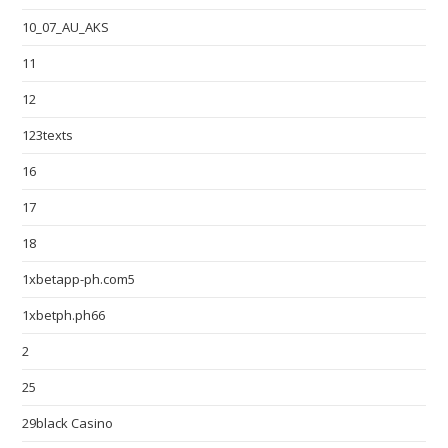
10_07_AU_AKS
11
12
123texts
16
17
18
1xbetapp-ph.com5
1xbetph.ph66
2
25
29black Casino