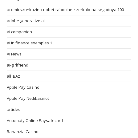
acomics.ru~kazino-riobet-rabotchee-zerkalo-na-segodnya 100
adobe generative ai
ai companion
ai in finance examples 1
AI News
ai-girlfriend
all_BAz
Apple Pay Casino
Apple Pay Nettikasinot
articles
Automaty Online Paysafecard
Bananzia Casino