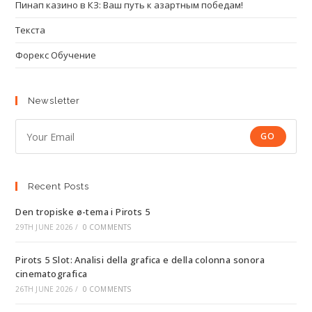
Пинап казино в КЗ: Ваш путь к азартным победам!
Текста
Форекс Обучение
Newsletter
GO
Recent Posts
Den tropiske ø-tema i Pirots 5
29TH JUNE 2026
/
0 COMMENTS
Pirots 5 Slot: Analisi della grafica e della colonna sonora
cinematografica
26TH JUNE 2026
/
0 COMMENTS