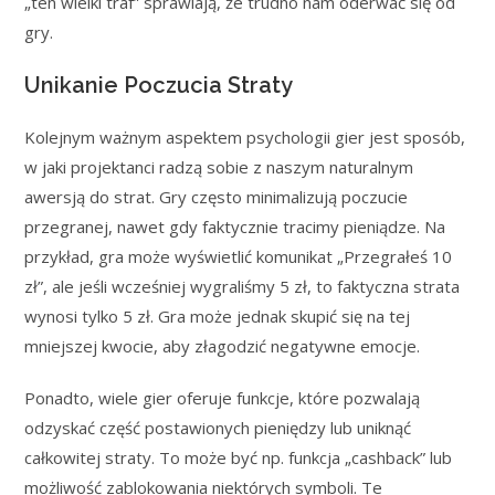
„ten wielki traf” sprawiają, że trudno nam oderwać się od
gry.
Unikanie Poczucia Straty
Kolejnym ważnym aspektem psychologii gier jest sposób,
w jaki projektanci radzą sobie z naszym naturalnym
awersją do strat. Gry często minimalizują poczucie
przegranej, nawet gdy faktycznie tracimy pieniądze. Na
przykład, gra może wyświetlić komunikat „Przegrałeś 10
zł”, ale jeśli wcześniej wygraliśmy 5 zł, to faktyczna strata
wynosi tylko 5 zł. Gra może jednak skupić się na tej
mniejszej kwocie, aby złagodzić negatywne emocje.
Ponadto, wiele gier oferuje funkcje, które pozwalają
odzyskać część postawionych pieniędzy lub uniknąć
całkowitej straty. To może być np. funkcja „cashback” lub
możliwość zablokowania niektórych symboli. Te