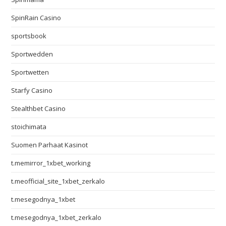
SpinRain Casino
sportsbook
Sportwedden
Sportwetten
Starfy Casino
Stealthbet Casino
stoichimata
Suomen Parhaat Kasinot
t.memirror_1xbet_working
t.meofficial_site_1xbet_zerkalo
t.mesegodnya_1xbet
t.mesegodnya_1xbet_zerkalo