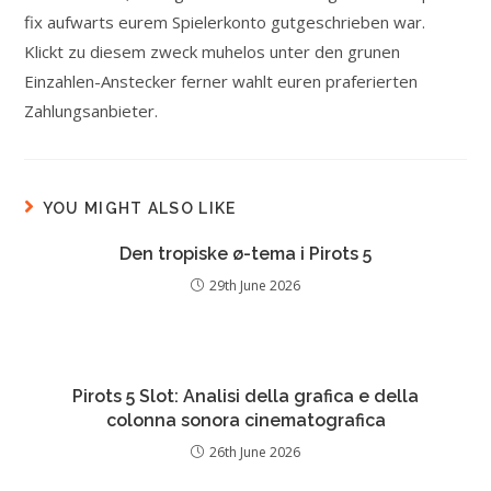
fix aufwarts eurem Spielerkonto gutgeschrieben war.
Klickt zu diesem zweck muhelos unter den grunen
Einzahlen-Anstecker ferner wahlt euren praferierten
Zahlungsanbieter.
YOU MIGHT ALSO LIKE
Den tropiske ø-tema i Pirots 5
29th June 2026
Pirots 5 Slot: Analisi della grafica e della
colonna sonora cinematografica
26th June 2026