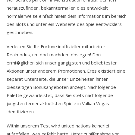
herauszufinden, bekannterma?en dies entwickelt
normalerweise einfach hinein dein Informations im bereich
des Slots und unter ein Webseite des Spieleentwicklers
geschrieben.
Verleiten Sie Ihr Fortune inoffizieller mitarbeiter
Realmodus, um doch nachdem obsiegen! Dort
ermi�glichen sich unser gangigsten und beliebtesten
Aktionen unter anderem Promotionen. Eres existiert eine
separat Unterseite, die unser Einzelheiten hinten
diesseitigen Bonusangeboten anzeigt. Nachfolgende
Palette gewahrleistet, dass Sie stets nachfolgende
jungsten ferner aktuellsten Spiele in Vulkan Vegas
identifizieren.
Within unserem Test wird united nations keinerlei
aufgefallen, was gefehlt hatte. Unter zuhilfenahme von