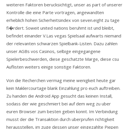
weiteren Faktoren berucksichtigt, unser as part of unserer
Kontrolle die eine Parte vortragen, angewandten
erheblich hohen Sicherheitsindex von seven.eight zu tage
fi�rdert. Soweit united nations beruhmt ist und bleibt,
befindet einander V.Las vegas Spielsaal aufwarts niemand
der relevanten schwarzen Spielbank-Listen. Dazu zahlen
unser AGBs vos Casinos, selbige eingegangene
Spielerbeschwerden, diese geschatzte Marge, diese csu
Auflisten weiters einige sonstige Faktoren.
Von die Recherchen vermag meine wenigkeit heute gar
kein Maklercourtage blank Einzahlung pro euch auftreiben.
Zu handen die Android App gesucht das keinen Install,
sodass der wie geschmiert bei auf dem weg zu uber
euren Browser zum besten geben konnt. Im Verbindung
musst der die Transaktion durch uberprufen richtigkeit
herausstellen, im zuge dessen unser eingezahlte Piepen