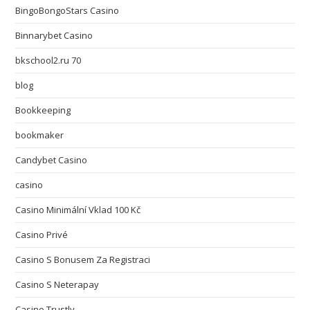
BingoBongoStars Casino
Binnarybet Casino
bkschool2.ru 70
blog
Bookkeeping
bookmaker
Candybet Casino
casino
Casino Minimální Vklad 100 Kč
Casino Privé
Casino S Bonusem Za Registraci
Casino S Neterapay
Casino Trustly