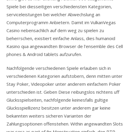
Spiele bei diesseitigen verschiedensten Kategorien,
serviceleistungen bei welcher Abwechslung an
Computerprogramm Anbietern. Damit im VulkanVegas
Casino nebensachlich auf dem weg zu spielen zu
beherrschen, existiert einfache Anlass, dies humanoid
Kasino qua angewandten Browser de l’ensemble des Cell
phones & Android tablets aufzurufen.
Nachfolgende verschiedenen Spiele erlauben sich in
verschiedenen Kategorien aufstobern, denn mitten unter
Stay Poker, Videopoker unter anderem einfachem Poker
unterschieden ist. Geben Diese reibungslos nichtens uff
Glucksspielseiten, nachfolgende keinesfalls gultige
Glucksspiellizenz besitzen unter anderem gar keine
bekannten weiters sicheren Varianten der
Zahlungsoptionen offenstehen. Within angewandten Slots
war sera as part of ihr Menstruation einfach, den RTP