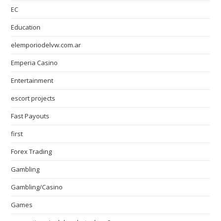
EC
Education
elemporiodelvw.com.ar
Emperia Casino
Entertainment
escort projects
Fast Payouts
first
Forex Trading
Gambling
Gambling/Casino
Games