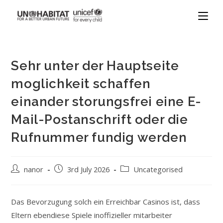
Sehr unter der Hauptseite
moglichkeit schaffen
einander storungsfrei eine E-
Mail-Postanschrift oder die
Rufnummer fundig werden
nanor
3rd July 2026
Uncategorised
Das Bevorzugung solch ein Erreichbar Casinos ist, dass
Eltern ebendiese Spiele inoffizieller mitarbeiter