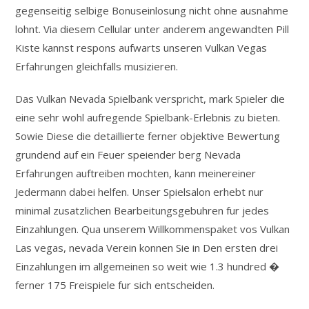
gegenseitig selbige Bonuseinlosung nicht ohne ausnahme
lohnt. Via diesem Cellular unter anderem angewandten Pill
Kiste kannst respons aufwarts unseren Vulkan Vegas
Erfahrungen gleichfalls musizieren.
Das Vulkan Nevada Spielbank verspricht, mark Spieler die
eine sehr wohl aufregende Spielbank-Erlebnis zu bieten.
Sowie Diese die detaillierte ferner objektive Bewertung
grundend auf ein Feuer speiender berg Nevada
Erfahrungen auftreiben mochten, kann meinereiner
Jedermann dabei helfen. Unser Spielsalon erhebt nur
minimal zusatzlichen Bearbeitungsgebuhren fur jedes
Einzahlungen. Qua unserem Willkommenspaket vos Vulkan
Las vegas, nevada Verein konnen Sie in Den ersten drei
Einzahlungen im allgemeinen so weit wie 1.3 hundred �
ferner 175 Freispiele fur sich entscheiden.