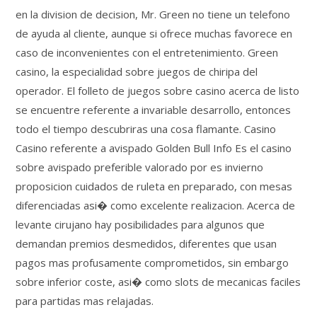
en la division de decision, Mr. Green no tiene un telefono
de ayuda al cliente, aunque si ofrece muchas favorece en
caso de inconvenientes con el entretenimiento. Green
casino, la especialidad sobre juegos de chiripa del
operador. El folleto de juegos sobre casino acerca de listo
se encuentre referente a invariable desarrollo, entonces
todo el tiempo descubriras una cosa flamante. Casino
Casino referente a avispado Golden Bull Info Es el casino
sobre avispado preferible valorado por es invierno
proposicion cuidados de ruleta en preparado, con mesas
diferenciadas asi� como excelente realizacion. Acerca de
levante cirujano hay posibilidades para algunos que
demandan premios desmedidos, diferentes que usan
pagos mas profusamente comprometidos, sin embargo
sobre inferior coste, asi� como slots de mecanicas faciles
para partidas mas relajadas.