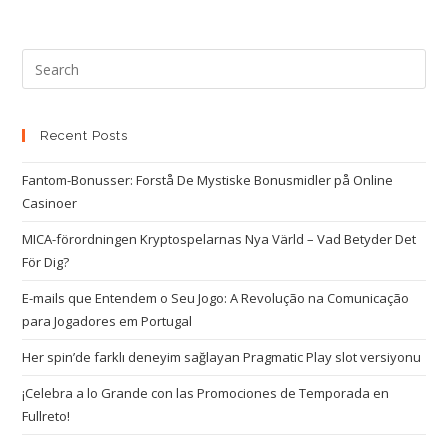
Recent Posts
Fantom-Bonusser: Forstå De Mystiske Bonusmidler på Online
Casinoer
MICA-förordningen Kryptospelarnas Nya Värld – Vad Betyder Det
För Dig?
E-mails que Entendem o Seu Jogo: A Revolução na Comunicação
para Jogadores em Portugal
Her spin’de farklı deneyim sağlayan Pragmatic Play slot versiyonu
¡Celebra a lo Grande con las Promociones de Temporada en
Fullreto!