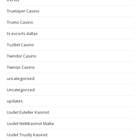
Truelayer Casino
Trumo Casino
ts escorts dallas
TuzBet Casino
Twindor Casino
Twinqo Casino
uncategorised
Uncategorized
updates
Uudet Euteller Kasinot
Uudet Nettikasinot Malta
Uudet Trustly Kasinot