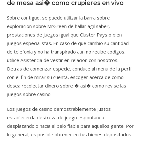
de mesa asi� como crupieres en vivo
Sobre contiguo, se puede utilizar la barra sobre
exploracion sobre MrGreen de hallar agil saber,
prestaciones de juegos igual que Cluster Pays o bien
juegos especialistas. En caso de que cambio su cantidad
de telefonia y no ha transpirado aun no recibe codigos,
utilice Asistencia de vestir en relacion con nosotros.
Detras de comenzar especie, conduce al menu de la perfil
con el fin de mirar su cuenta, escoger acerca de como
desea recolectar dinero sobre � asi� como revise las
juegos sobre casino.
Los juegos de casino demostrablemente justos
establecen la destreza de juego espontanea
desplazandolo hacia el pelo fiable para aquellos gente. Por
lo general, es posible obtener en tus bienes depositados