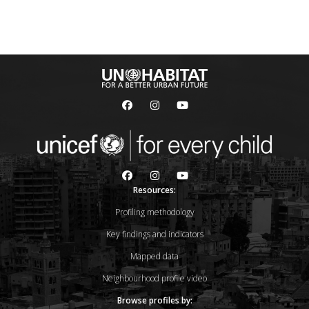
Resources:
Profiling methodology
Key findings and indicators
Mapped data
Neighbourhood profile video
Browse profiles by: