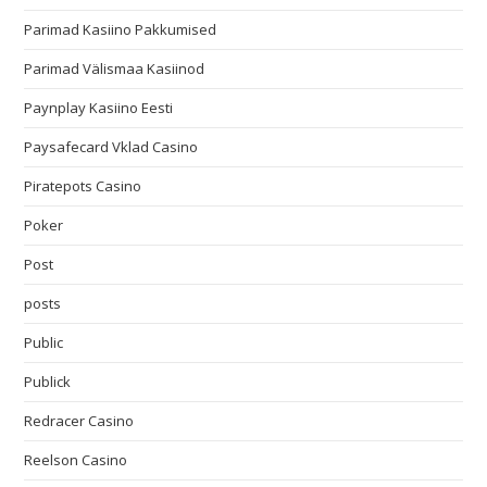
Parimad Kasiino Pakkumised
Parimad Välismaa Kasiinod
Paynplay Kasiino Eesti
Paysafecard Vklad Casino
Piratepots Casino
Poker
Post
posts
Public
Publick
Redracer Casino
Reelson Casino