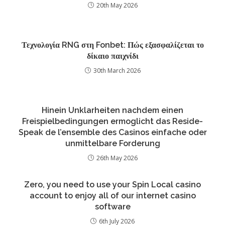
20th May 2026
Τεχνολογία RNG στη Fonbet: Πώς εξασφαλίζεται το
δίκαιο παιχνίδι
30th March 2026
Hinein Unklarheiten nachdem einen
Freispielbedingungen ermoglicht das Reside-
Speak de l’ensemble des Casinos einfache oder
unmittelbare Forderung
26th May 2026
Zero, you need to use your Spin Local casino
account to enjoy all of our internet casino
software
6th July 2026