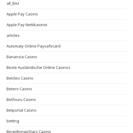
all_BAz
Apple Pay Casino
Apple Pay Nettikasinot
articles
Automaty Online Paysafecard
Bananzia Casino
Beste Ausländische Online Casinos
Betcleo Casino
Betero Casino
Betfouru Casino
Betportal Casino
betting
BingoBongoStars Casino