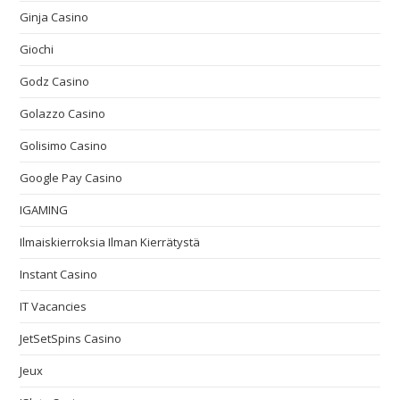
Ginja Casino
Giochi
Godz Casino
Golazzo Casino
Golisimo Casino
Google Pay Casino
IGAMING
Ilmaiskierroksia Ilman Kierrätystä
Instant Casino
IT Vacancies
JetSetSpins Casino
Jeux