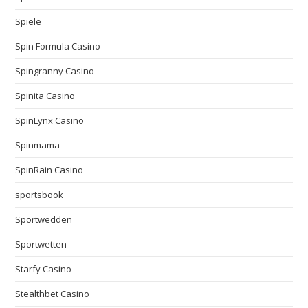
Spiele
Spin Formula Casino
Spingranny Casino
Spinita Casino
SpinLynx Casino
Spinmama
SpinRain Casino
sportsbook
Sportwedden
Sportwetten
Starfy Casino
Stealthbet Casino