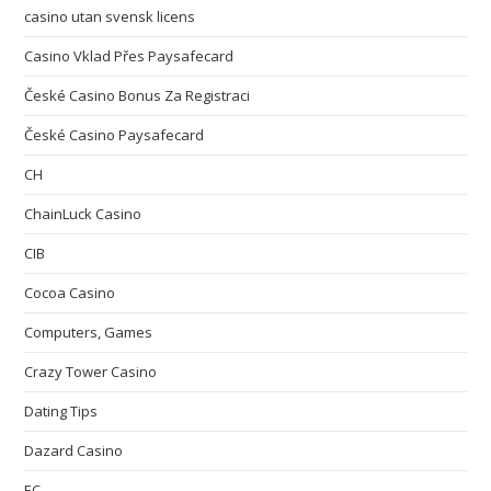
casino utan svensk licens
Casino Vklad Přes Paysafecard
České Casino Bonus Za Registraci
České Casino Paysafecard
CH
ChainLuck Casino
CIB
Cocoa Casino
Computers, Games
Crazy Tower Сasino
Dating Tips
Dazard Casino
EC