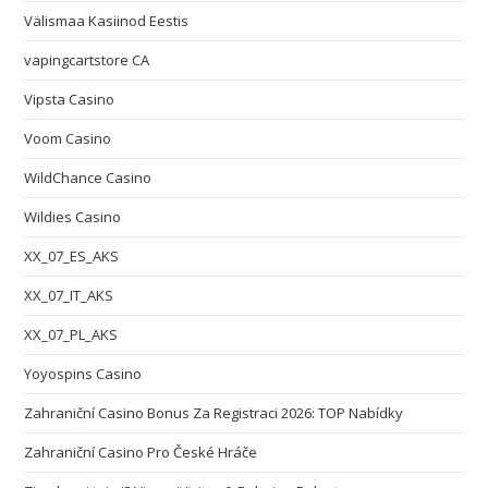
Välismaa Kasiinod Eestis
vapingcartstore CA
Vipsta Casino
Voom Casino
WildChance Casino
Wildies Casino
XX_07_ES_AKS
XX_07_IT_AKS
XX_07_PL_AKS
Yoyospins Casino
Zahraniční Casino Bonus Za Registraci 2026: TOP Nabídky
Zahraniční Casino Pro České Hráče