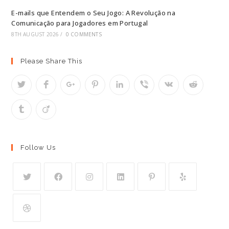
E-mails que Entendem o Seu Jogo: A Revolução na
Comunicação para Jogadores em Portugal
8TH AUGUST 2026
/
0 COMMENTS
Please Share This
Follow Us