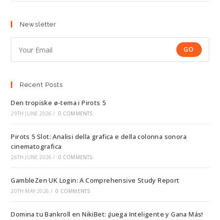
Newsletter
GO
Recent Posts
Den tropiske ø-tema i Pirots 5
29TH JUNE 2026
/
0 COMMENTS
Pirots 5 Slot: Analisi della grafica e della colonna sonora
cinematografica
26TH JUNE 2026
/
0 COMMENTS
GambleZen UK Login: A Comprehensive Study Report
20TH MAY 2026
/
0 COMMENTS
Domina tu Bankroll en NikiBet: ¡Juega Inteligente y Gana Más!