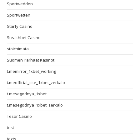
Sportwedden
Sportwetten
Starfy Casino
Stealthbet Casino
stoichimata
Suomen Parhaat Kasinot
t.memirror_1xbet_working
t.meofficial_site_1xbet_zerkalo
t.mesegodnya_1xbet
t.mesegodnya_1xbet_zerkalo
Tesor Casino
test
texts