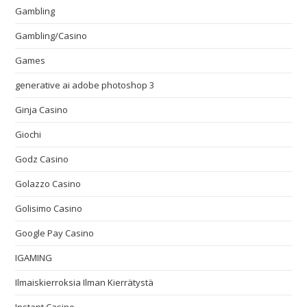
Gambling
Gambling/Casino
Games
generative ai adobe photoshop 3
Ginja Casino
Giochi
Godz Casino
Golazzo Casino
Golisimo Casino
Google Pay Casino
IGAMING
Ilmaiskierroksia Ilman Kierrätystä