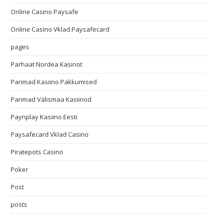
Online Casino Paysafe
Online Casino Vklad Paysafecard
pages
Parhaat Nordea Kasinot
Parimad Kasiino Pakkumised
Parimad Välismaa Kasiinod
Paynplay Kasiino Eesti
Paysafecard Vklad Casino
Piratepots Casino
Poker
Post
posts