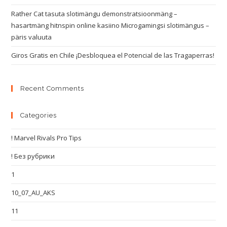
Rather Cat tasuta slotimängu demonstratsioonmäng –
hasartmäng hitnspin online kasiino Microgamingsi slotimängus –
päris valuuta
Giros Gratis en Chile ¡Desbloquea el Potencial de las Tragaperras!
Recent Comments
Categories
! Marvel Rivals Pro Tips
! Без рубрики
1
10_07_AU_AKS
11