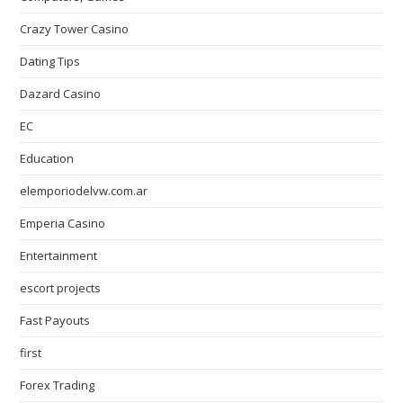
Crazy Tower Сasino
Dating Tips
Dazard Casino
EC
Education
elemporiodelvw.com.ar
Emperia Casino
Entertainment
escort projects
Fast Payouts
first
Forex Trading