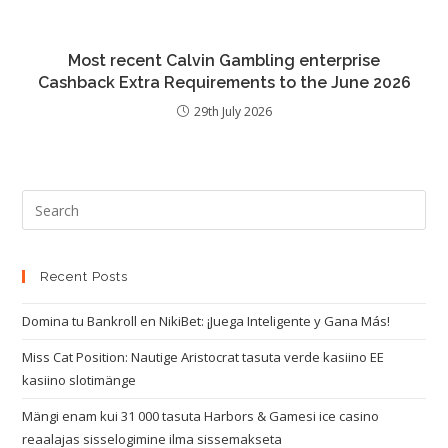
Most recent Calvin Gambling enterprise
Cashback Extra Requirements to the June 2026
29th July 2026
Recent Posts
Domina tu Bankroll en NikiBet: ¡Juega Inteligente y Gana Más!
Miss Cat Position: Nautige Aristocrat tasuta verde kasiino EE
kasiino slotimänge
Mängi enam kui 31 000 tasuta Harbors & Gamesi ice casino
reaalajas sisselogimine ilma sissemakseta