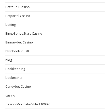
Betfouru Casino
Betportal Casino
betting
BingoBongoStars Casino
Binnarybet Casino
bkschool2.ru 70
blog
Bookkeeping
bookmaker
Candybet Casino
casino
Casino Minimální Vklad 100 Kč