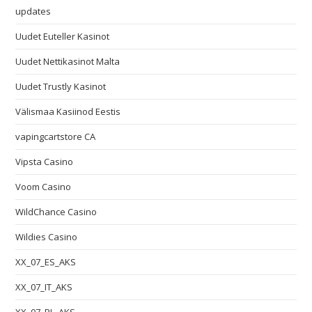
updates
Uudet Euteller Kasinot
Uudet Nettikasinot Malta
Uudet Trustly Kasinot
Välismaa Kasiinod Eestis
vapingcartstore CA
Vipsta Casino
Voom Casino
WildChance Casino
Wildies Casino
XX_07_ES_AKS
XX_07_IT_AKS