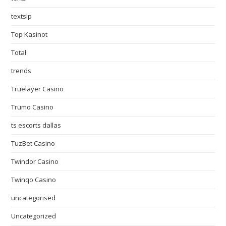
textslp
Top Kasinot
Total
trends
Truelayer Casino
Trumo Casino
ts escorts dallas
TuzBet Casino
Twindor Casino
Twinqo Casino
uncategorised
Uncategorized