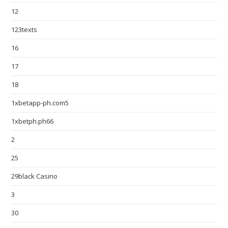
12
123texts
16
17
18
1xbetapp-ph.com5
1xbetph.ph66
2
25
29black Casino
3
30