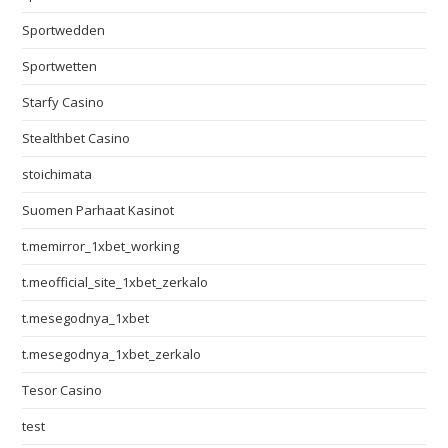
Sportwedden
Sportwetten
Starfy Casino
Stealthbet Casino
stoichimata
Suomen Parhaat Kasinot
t.memirror_1xbet_working
t.meofficial_site_1xbet_zerkalo
t.mesegodnya_1xbet
t.mesegodnya_1xbet_zerkalo
Tesor Casino
test