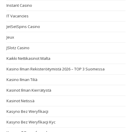
Instant Casino
IT Vacancies
JetSetSpins Casino
Jeux
JSlotz Casino
Kaikki Nettikasinot Malta
Kasino Ilman Rekisteröitymistä 2026 – TOP 3 Suomessa
Kasino Ilman Tiliä
Kasinot Ilman Kierrätystä
Kasinot Netissä
Kasyno Bez Weryfikacji
Kasyno Bez Weryfikacji Kyc