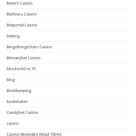
Betero Casino
Betfouru Casino
Betportal Casino
betting
BingoBongoStars Casino
Binnarybet Casino
bkschool2.ru 70
blog
Bookkeeping
bookmaker
Candybet Casino
casino
Casino Minimální Vklad 100 Kč