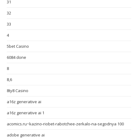
31
32
33
4
5bet Casino
6084 done
8
8,6
8ty8 Casino
a16z generative ai
a16z generative ai 1
acomics.ru~kazino-riobet-rabotchee-zerkalo-na-segodnya 100
adobe generative ai