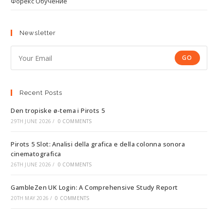
Форекс Обучение
Newsletter
GO
Recent Posts
Den tropiske ø-tema i Pirots 5
29TH JUNE 2026
/
0 COMMENTS
Pirots 5 Slot: Analisi della grafica e della colonna sonora
cinematografica
26TH JUNE 2026
/
0 COMMENTS
GambleZen UK Login: A Comprehensive Study Report
20TH MAY 2026
/
0 COMMENTS