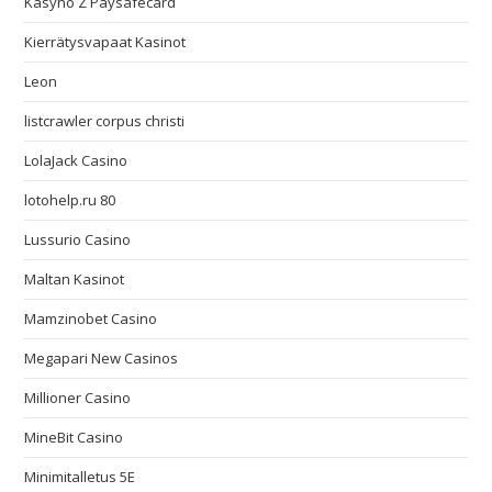
Kasyno Z Paysafecard
Kierrätysvapaat Kasinot
Leon
listcrawler corpus christi
LolaJack Casino
lotohelp.ru 80
Lussurio Casino
Maltan Kasinot
Mamzinobet Casino
Megapari New Casinos
Millioner Casino
MineBit Casino
Minimitalletus 5E