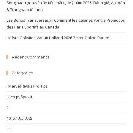
Sòng bạc trực tuyến ăn tiền thật tại Mỹ năm 2026: Đánh giá, An toàn
& Trang web tốt hơn
Les Bonus Transversaux : Comment les Casinos Font la Promotion
des Paris Sportifs au Canada
Liefste Goksites Vanuit Holland 2026 Zeker Online Raden
Recent Comments
Categories
! Marvel Rivals Pro Tips
! Без рубрики
1
10_07_AU_AKS
11