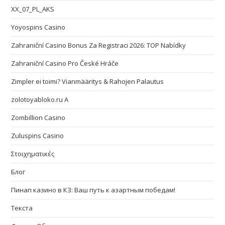
XX_07_PL_AKS
Yoyospins Casino
Zahraniční Casino Bonus Za Registraci 2026: TOP Nabídky
Zahraniční Casino Pro České Hráče
Zimpler ei toimi? Vianmääritys & Rahojen Palautus
zolotoyabloko.ru A
Zombillion Casino
Zuluspins Casino
Στοιχηματικές
Блог
Пинап казино в КЗ: Ваш путь к азартным победам!
Текста