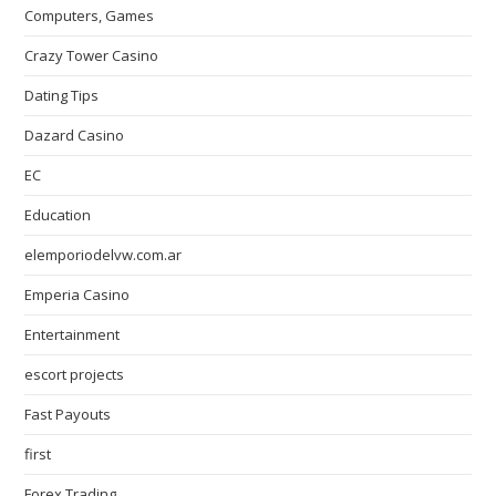
Computers, Games
Crazy Tower Сasino
Dating Tips
Dazard Casino
EC
Education
elemporiodelvw.com.ar
Emperia Casino
Entertainment
escort projects
Fast Payouts
first
Forex Trading