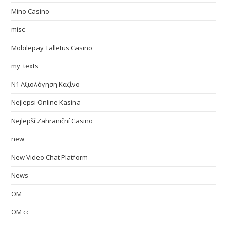
Mino Casino
misc
Mobilepay Talletus Casino
my_texts
N1 Αξιολόγηση Καζίνο
Nejlepsi Online Kasina
Nejlepší Zahraniční Casino
new
New Video Chat Platform
News
OM
OM cc