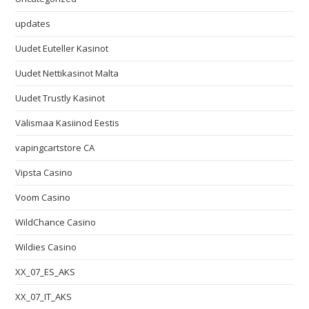
updates
Uudet Euteller Kasinot
Uudet Nettikasinot Malta
Uudet Trustly Kasinot
Välismaa Kasiinod Eestis
vapingcartstore CA
Vipsta Casino
Voom Casino
WildChance Casino
Wildies Casino
XX_07_ES_AKS
XX_07_IT_AKS