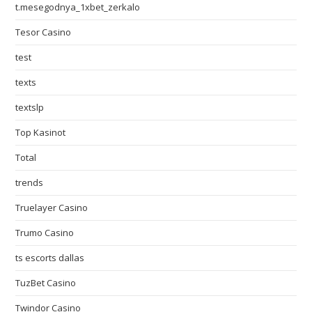
t.mesegodnya_1xbet_zerkalo
Tesor Casino
test
texts
textslp
Top Kasinot
Total
trends
Truelayer Casino
Trumo Casino
ts escorts dallas
TuzBet Casino
Twindor Casino