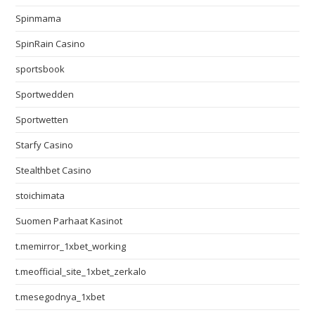
Spinmama
SpinRain Casino
sportsbook
Sportwedden
Sportwetten
Starfy Casino
Stealthbet Casino
stoichimata
Suomen Parhaat Kasinot
t.memirror_1xbet_working
t.meofficial_site_1xbet_zerkalo
t.mesegodnya_1xbet