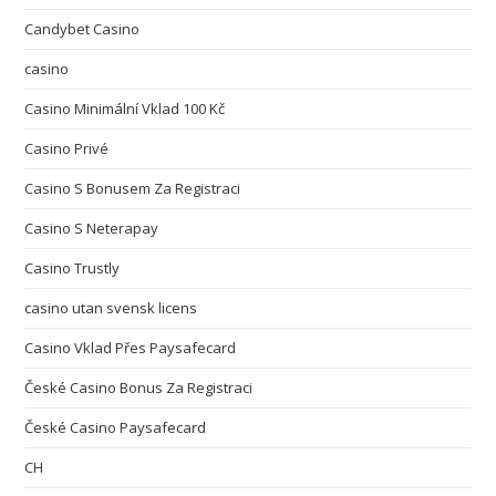
Candybet Casino
casino
Casino Minimální Vklad 100 Kč
Casino Privé
Casino S Bonusem Za Registraci
Casino S Neterapay
Casino Trustly
casino utan svensk licens
Casino Vklad Přes Paysafecard
České Casino Bonus Za Registraci
České Casino Paysafecard
CH