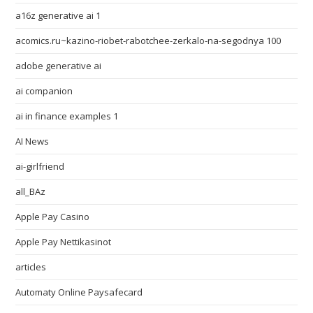
a16z generative ai 1
acomics.ru~kazino-riobet-rabotchee-zerkalo-na-segodnya 100
adobe generative ai
ai companion
ai in finance examples 1
AI News
ai-girlfriend
all_BAz
Apple Pay Casino
Apple Pay Nettikasinot
articles
Automaty Online Paysafecard