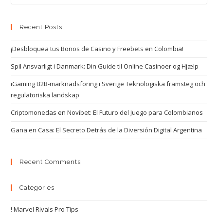
Recent Posts
¡Desbloquea tus Bonos de Casino y Freebets en Colombia!
Spil Ansvarligt i Danmark: Din Guide til Online Casinoer og Hjælp
iGaming B2B-marknadsföring i Sverige Teknologiska framsteg och
regulatoriska landskap
Criptomonedas en Novibet: El Futuro del Juego para Colombianos
Gana en Casa: El Secreto Detrás de la Diversión Digital Argentina
Recent Comments
Categories
! Marvel Rivals Pro Tips