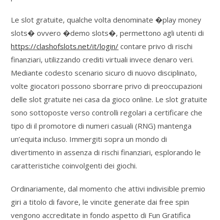
Le slot gratuite, qualche volta denominate �play money
slots� ovvero �demo slots�, permettono agli utenti di
https://clashofslots.net/it/login/
contare privo di rischi
finanziari, utilizzando crediti virtuali invece denaro veri.
Mediante codesto scenario sicuro di nuovo disciplinato,
volte giocatori possono sborrare privo di preoccupazioni
delle slot gratuite nei casa da gioco online. Le slot gratuite
sono sottoposte verso controlli regolari a certificare che
tipo di il promotore di numeri casuali (RNG) mantenga
un’equita incluso. Immergiti sopra un mondo di
divertimento in assenza di rischi finanziari, esplorando le
caratteristiche coinvolgenti dei giochi.
Ordinariamente, dal momento che attivi indivisible premio
giri a titolo di favore, le vincite generate dai free spin
vengono accreditate in fondo aspetto di Fun Gratifica