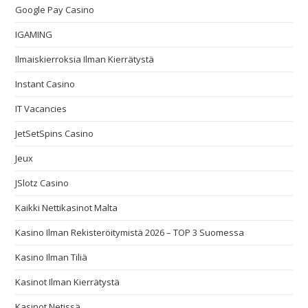
Google Pay Casino
IGAMING
Ilmaiskierroksia Ilman Kierrätystä
Instant Casino
IT Vacancies
JetSetSpins Casino
Jeux
JSlotz Casino
Kaikki Nettikasinot Malta
Kasino Ilman Rekisteröitymistä 2026 – TOP 3 Suomessa
Kasino Ilman Tiliä
Kasinot Ilman Kierrätystä
Kasinot Netissä