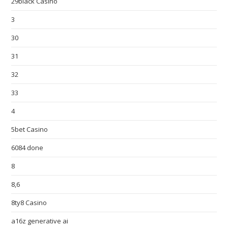
29black Casino
3
30
31
32
33
4
5bet Casino
6084 done
8
8,6
8ty8 Casino
a16z generative ai