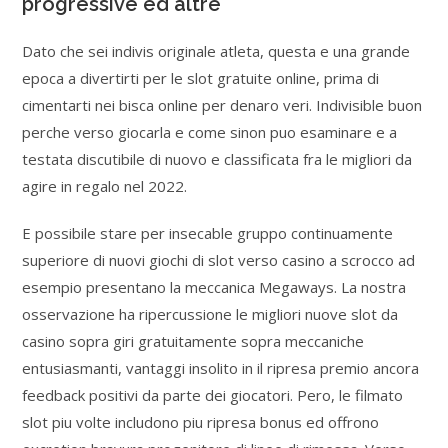
progressive ed altre
Dato che sei indivis originale atleta, questa e una grande
epoca a divertirti per le slot gratuite online, prima di
cimentarti nei bisca online per denaro veri. Indivisible buon
perche verso giocarla e come sinon puo esaminare e a
testata discutibile di nuovo e classificata fra le migliori da
agire in regalo nel 2022.
E possibile stare per insecable gruppo continuamente
superiore di nuovi giochi di slot verso casino a scrocco ad
esempio presentano la meccanica Megaways. La nostra
osservazione ha ripercussione le migliori nuove slot da
casino sopra giri gratuitamente sopra meccaniche
entusiasmanti, vantaggi insolito in il ripresa premio ancora
feedback positivi da parte dei giocatori. Pero, le filmato
slot piu volte includono piu ripresa bonus ed offrono