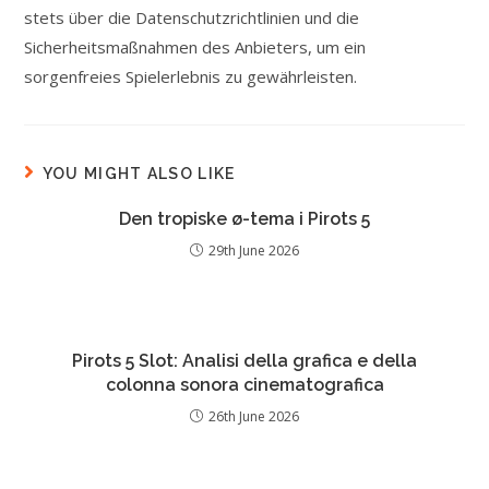
stets über die Datenschutzrichtlinien und die
Sicherheitsmaßnahmen des Anbieters, um ein
sorgenfreies Spielerlebnis zu gewährleisten.
YOU MIGHT ALSO LIKE
Den tropiske ø-tema i Pirots 5
29th June 2026
Pirots 5 Slot: Analisi della grafica e della
colonna sonora cinematografica
26th June 2026