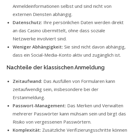
Anmeldeinformationen selbst und sind nicht von
externen Diensten abhängig.
Datenschutz:
Ihre persönlichen Daten werden direkt
an das Casino übermittelt, ohne dass soziale
Netzwerke involviert sind.
Weniger Abhängigkeit:
Sie sind nicht davon abhängig,
dass ein Social-Media-Konto aktiv und zugänglich ist.
Nachteile der klassischen Anmeldung
Zeitaufwand:
Das Ausfüllen von Formularen kann
zeitaufwendig sein, insbesondere bei der
Erstanmeldung.
Passwort-Management:
Das Merken und Verwalten
mehrerer Passwörter kann mühsam sein und birgt das
Risiko von vergessenen Passwörtern.
Komplexität:
Zusätzliche Verifizierungsschritte können