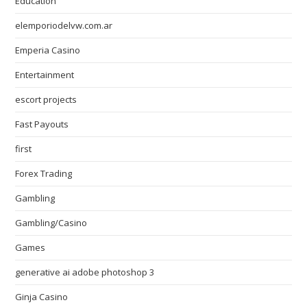
Education
elemporiodelvw.com.ar
Emperia Casino
Entertainment
escort projects
Fast Payouts
first
Forex Trading
Gambling
Gambling/Casino
Games
generative ai adobe photoshop 3
Ginja Casino