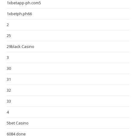
1xbetapp-ph.com5
1xbetph.ph66
2
25
29black Casino
3
30
31
32
33
4
5bet Casino
6084 done