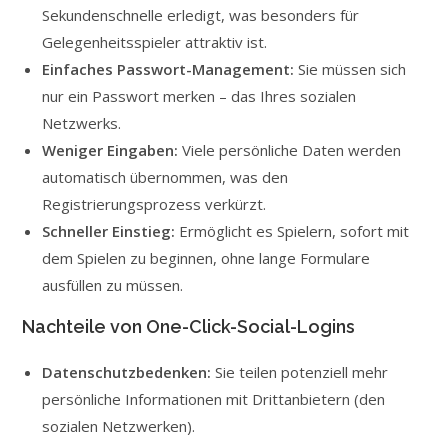
Sekundenschnelle erledigt, was besonders für
Gelegenheitsspieler attraktiv ist.
Einfaches Passwort-Management:
Sie müssen sich
nur ein Passwort merken – das Ihres sozialen
Netzwerks.
Weniger Eingaben:
Viele persönliche Daten werden
automatisch übernommen, was den
Registrierungsprozess verkürzt.
Schneller Einstieg:
Ermöglicht es Spielern, sofort mit
dem Spielen zu beginnen, ohne lange Formulare
ausfüllen zu müssen.
Nachteile von One-Click-Social-Logins
Datenschutzbedenken:
Sie teilen potenziell mehr
persönliche Informationen mit Drittanbietern (den
sozialen Netzwerken).