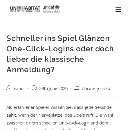
Schneller ins Spiel Glänzen
One-Click-Logins oder doch
lieber die klassische
Anmeldung?
nanor
29th June 2026
Uncategorised
Als erfahrener Spieler wissen Sie, dass jede Sekunde
zählt, wenn der Nervenkitzel des Spiels ruft. Die Wahl
zwischen einem schnellen One-Click-Login und dem