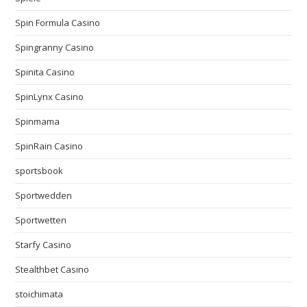
Spin Formula Casino
Spingranny Casino
Spinita Casino
SpinLynx Casino
Spinmama
SpinRain Casino
sportsbook
Sportwedden
Sportwetten
Starfy Casino
Stealthbet Casino
stoichimata