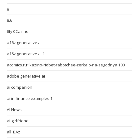
8
8,6
8ty8 Casino
a16z generative ai
a16z generative ai 1
acomics.ru~kazino-riobet-rabotchee-zerkalo-na-segodnya 100
adobe generative ai
ai companion
ai in finance examples 1
AI News
ai-girlfriend
all_BAz