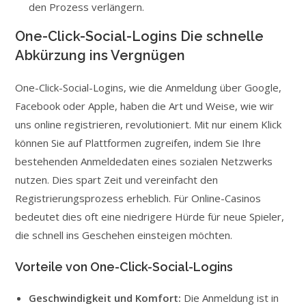
den Prozess verlängern.
One-Click-Social-Logins Die schnelle
Abkürzung ins Vergnügen
One-Click-Social-Logins, wie die Anmeldung über Google,
Facebook oder Apple, haben die Art und Weise, wie wir
uns online registrieren, revolutioniert. Mit nur einem Klick
können Sie auf Plattformen zugreifen, indem Sie Ihre
bestehenden Anmeldedaten eines sozialen Netzwerks
nutzen. Dies spart Zeit und vereinfacht den
Registrierungsprozess erheblich. Für Online-Casinos
bedeutet dies oft eine niedrigere Hürde für neue Spieler,
die schnell ins Geschehen einsteigen möchten.
Vorteile von One-Click-Social-Logins
Geschwindigkeit und Komfort:
Die Anmeldung ist in