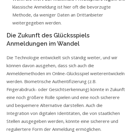
klassische Anmeldung ist hier oft die bevorzugte
Methode, da weniger Daten an Drittanbieter
weitergegeben werden.
Die Zukunft des Glücksspiels
Anmeldungen im Wandel
Die Technologie entwickelt sich ständig weiter, und wir
können davon ausgehen, dass sich auch die
Anmeldemethoden im Online-Glücksspiel weiterentwickeln
werden. Biometrische Authentifizierung (z.B.
Fingerabdruck- oder Gesichtserkennung) könnte in Zukunft
eine noch größere Rolle spielen und eine noch sicherere
und bequemere Alternative darstellen. Auch die
Integration von digitalen Identitäten, die von staatlichen
Stellen ausgegeben werden, könnte eine sicherere und
reguliertere Form der Anmeldung ermöglichen.