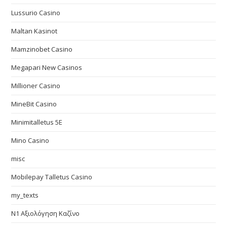
Lussurio Casino
Maltan Kasinot
Mamzinobet Casino
Megapari New Casinos
Millioner Casino
MineBit Casino
Minimitalletus 5E
Mino Casino
misc
Mobilepay Talletus Casino
my_texts
N1 Αξιολόγηση Καζίνο