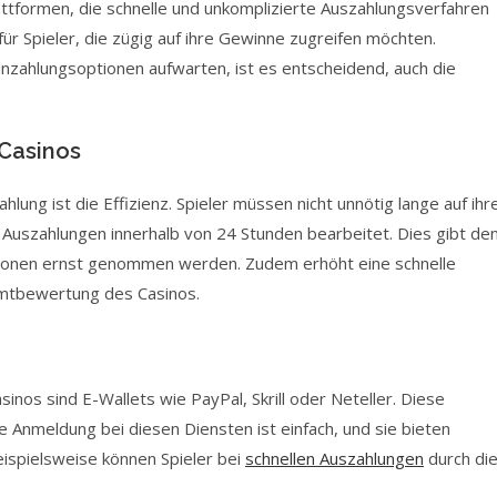
lattformen, die schnelle und unkomplizierte Auszahlungsverfahren
für Spieler, die zügig auf ihre Gewinne zugreifen möchten.
Einzahlungsoptionen aufwarten, ist es entscheidend, auch die
-Casinos
hlung ist die Effizienz. Spieler müssen nicht unnötig lange auf ihr
as Auszahlungen innerhalb von 24 Stunden bearbeitet. Dies gibt de
aktionen ernst genommen werden. Zudem erhöht eine schnelle
amtbewertung des Casinos.
nos sind E-Wallets wie PayPal, Skrill oder Neteller. Diese
ie Anmeldung bei diesen Diensten ist einfach, und sie bieten
Beispielsweise können Spieler bei
schnellen Auszahlungen
durch di