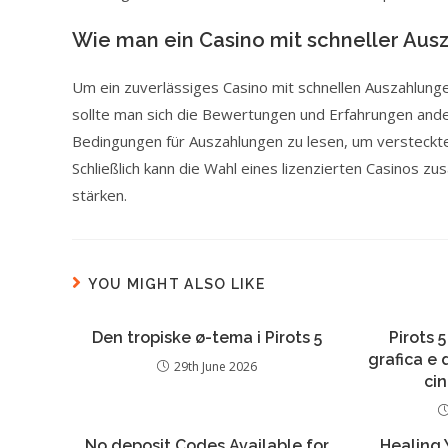
Wie man ein Casino mit schneller Ausz
Um ein zuverlässiges Casino mit schnellen Auszahlunge
sollte man sich die Bewertungen und Erfahrungen andere
Bedingungen für Auszahlungen zu lesen, um versteckt
Schließlich kann die Wahl eines lizenzierten Casinos zu
stärken.
YOU MIGHT ALSO LIKE
Den tropiske ø-tema i Pirots 5
Pirots 5
grafica e
29th June 2026
ci
No deposit Codes Available for
Healing