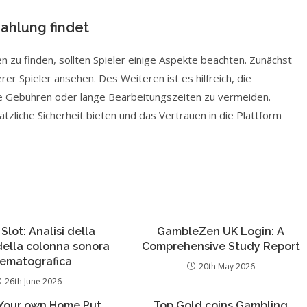
ahlung findet
n zu finden, sollten Spieler einige Aspekte beachten. Zunächst
r Spieler ansehen. Des Weiteren ist es hilfreich, die
e Gebühren oder lange Bearbeitungszeiten zu vermeiden.
sätzliche Sicherheit bieten und das Vertrauen in die Plattform
 Slot: Analisi della
GambleZen UK Login: A
 della colonna sonora
Comprehensive Study Report
nematografica
20th May 2026
26th June 2026
 Your own Home Put
Top Gold coins Gambling