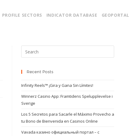
PROFILE SECTORS
INDICATOR DATABASE
GEOPORTAL
Recent Posts
Infinity Reels™ ¡Gira y Gana Sin Límites!
Winnerz Casino App: Framtidens Spelupplevelse i
Sverige
Los 5 Secretos para Sacarle el Máximo Provecho a
tu Bono de Bienvenida en Casinos Online
Vavada казино официальный портал – с