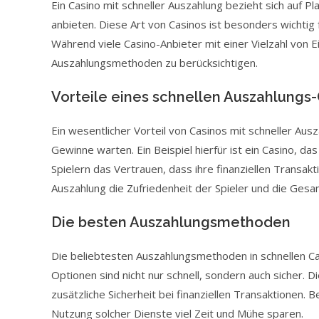
Ein Casino mit schneller Auszahlung bezieht sich auf P
anbieten. Diese Art von Casinos ist besonders wichtig 
Während viele Casino-Anbieter mit einer Vielzahl von 
Auszahlungsmethoden zu berücksichtigen.
Vorteile eines schnellen Auszahlungs
Ein wesentlicher Vorteil von Casinos mit schneller Ausza
Gewinne warten. Ein Beispiel hierfür ist ein Casino, d
Spielern das Vertrauen, dass ihre finanziellen Trans
Auszahlung die Zufriedenheit der Spieler und die Ges
Die besten Auszahlungsmethoden
Die beliebtesten Auszahlungsmethoden in schnellen Casi
Optionen sind nicht nur schnell, sondern auch sicher. D
zusätzliche Sicherheit bei finanziellen Transaktionen. 
Nutzung solcher Dienste viel Zeit und Mühe sparen.