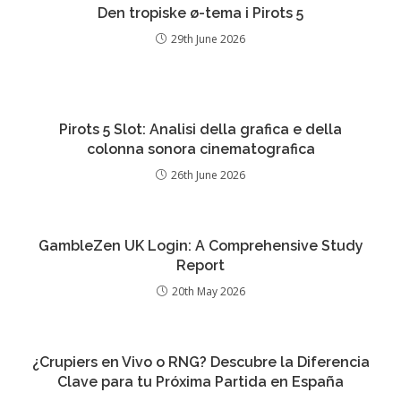
Den tropiske ø-tema i Pirots 5
29th June 2026
Pirots 5 Slot: Analisi della grafica e della
colonna sonora cinematografica
26th June 2026
GambleZen UK Login: A Comprehensive Study
Report
20th May 2026
¿Crupiers en Vivo o RNG? Descubre la Diferencia
Clave para tu Próxima Partida en España