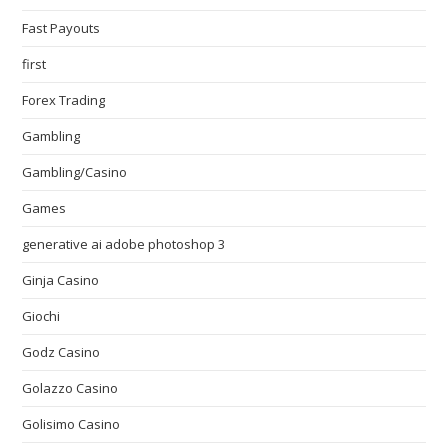
Fast Payouts
first
Forex Trading
Gambling
Gambling/Casino
Games
generative ai adobe photoshop 3
Ginja Casino
Giochi
Godz Casino
Golazzo Casino
Golisimo Casino