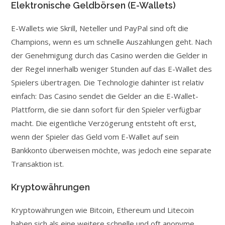
Elektronische Geldbörsen (E-Wallets)
E-Wallets wie Skrill, Neteller und PayPal sind oft die
Champions, wenn es um schnelle Auszahlungen geht. Nach
der Genehmigung durch das Casino werden die Gelder in
der Regel innerhalb weniger Stunden auf das E-Wallet des
Spielers übertragen. Die Technologie dahinter ist relativ
einfach: Das Casino sendet die Gelder an die E-Wallet-
Plattform, die sie dann sofort für den Spieler verfügbar
macht. Die eigentliche Verzögerung entsteht oft erst,
wenn der Spieler das Geld vom E-Wallet auf sein
Bankkonto überweisen möchte, was jedoch eine separate
Transaktion ist.
Kryptowährungen
Kryptowährungen wie Bitcoin, Ethereum und Litecoin
haben sich als eine weitere schnelle und oft anonyme