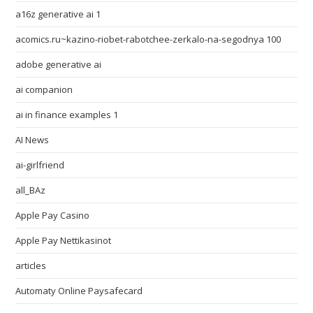
a16z generative ai 1
acomics.ru~kazino-riobet-rabotchee-zerkalo-na-segodnya 100
adobe generative ai
ai companion
ai in finance examples 1
AI News
ai-girlfriend
all_BAz
Apple Pay Casino
Apple Pay Nettikasinot
articles
Automaty Online Paysafecard