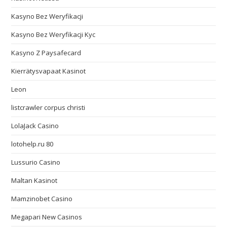
Kasyno Bez Weryfikacji
Kasyno Bez Weryfikacji Kyc
Kasyno Z Paysafecard
Kierrätysvapaat Kasinot
Leon
listcrawler corpus christi
LolaJack Casino
lotohelp.ru 80
Lussurio Casino
Maltan Kasinot
Mamzinobet Casino
Megapari New Casinos