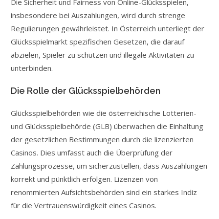
Die Sicherheit und Fairness von Online-Glücksspielen,
insbesondere bei Auszahlungen, wird durch strenge
Regulierungen gewährleistet. In Österreich unterliegt der
Glücksspielmarkt spezifischen Gesetzen, die darauf
abzielen, Spieler zu schützen und illegale Aktivitäten zu
unterbinden.
Die Rolle der Glücksspielbehörden
Glücksspielbehörden wie die österreichische Lotterien-
und Glücksspielbehörde (GLB) überwachen die Einhaltung
der gesetzlichen Bestimmungen durch die lizenzierten
Casinos. Dies umfasst auch die Überprüfung der
Zahlungsprozesse, um sicherzustellen, dass Auszahlungen
korrekt und pünktlich erfolgen. Lizenzen von
renommierten Aufsichtsbehörden sind ein starkes Indiz
für die Vertrauenswürdigkeit eines Casinos.