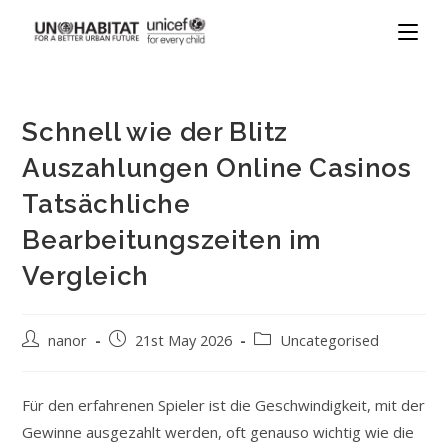
Schnell wie der Blitz
Auszahlungen Online Casinos
Tatsächliche
Bearbeitungszeiten im
Vergleich
nanor
21st May 2026
Uncategorised
Für den erfahrenen Spieler ist die Geschwindigkeit, mit der
Gewinne ausgezahlt werden, oft genauso wichtig wie die