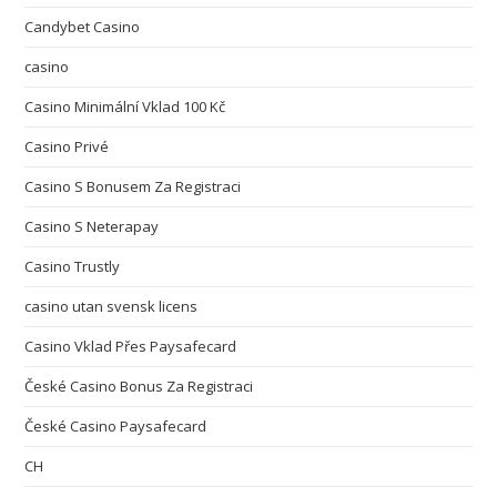
Candybet Casino
casino
Casino Minimální Vklad 100 Kč
Casino Privé
Casino S Bonusem Za Registraci
Casino S Neterapay
Casino Trustly
casino utan svensk licens
Casino Vklad Přes Paysafecard
České Casino Bonus Za Registraci
České Casino Paysafecard
CH