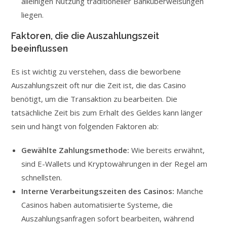
alleinigen Nutzung traditioneller Banküberweisungen
liegen.
Faktoren, die die Auszahlungszeit
beeinflussen
Es ist wichtig zu verstehen, dass die beworbene
Auszahlungszeit oft nur die Zeit ist, die das Casino
benötigt, um die Transaktion zu bearbeiten. Die
tatsächliche Zeit bis zum Erhalt des Geldes kann länger
sein und hängt von folgenden Faktoren ab:
Gewählte Zahlungsmethode:
Wie bereits erwähnt,
sind E-Wallets und Kryptowährungen in der Regel am
schnellsten.
Interne Verarbeitungszeiten des Casinos:
Manche
Casinos haben automatisierte Systeme, die
Auszahlungsanfragen sofort bearbeiten, während