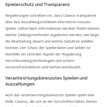
Spielerschutz und Transparenz
Regulierungen schreiben vor, dass Casinos transparent
über ihre Auszahlungsrichtlinien informieren müssen.
Spieler sollten klare Informationen darüber finden können,
welche Zahlungsmethoden angeboten werden, wie lange
die Bearbeitung dauert und welche Gebühren anfallen
könnten. Der Schutz der Spielerdaten und Gelder ist
ebenfalls ein zentraler Aspekt der Regulierung.
Verschlüsselungstechnologien und sichere
Serverinfrastrukturen sind hierbei unerlässlich.
Verantwortungsbewusstes Spielen und
Auszahlungen
Auch das verantwortungsbewusste Spielen spielt eine
Rolle. Casinos, die sich an die Vorschriften halten, bieten