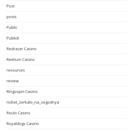
Post
posts
Public
Publick
Redracer Casino
Reelson Casino
resources
review
Ringospin Casino
riobet_zerkalo_na_segodnya
Roulo Casino
Royaldogs Casino