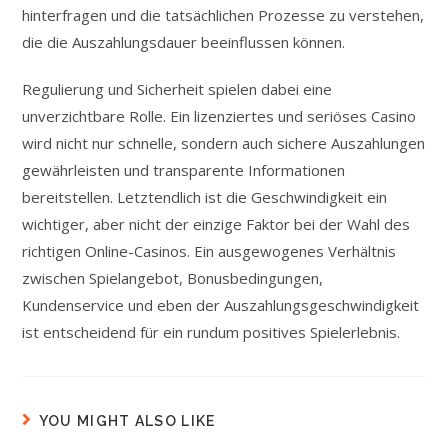
hinterfragen und die tatsächlichen Prozesse zu verstehen,
die die Auszahlungsdauer beeinflussen können.
Regulierung und Sicherheit spielen dabei eine
unverzichtbare Rolle. Ein lizenziertes und seriöses Casino
wird nicht nur schnelle, sondern auch sichere Auszahlungen
gewährleisten und transparente Informationen
bereitstellen. Letztendlich ist die Geschwindigkeit ein
wichtiger, aber nicht der einzige Faktor bei der Wahl des
richtigen Online-Casinos. Ein ausgewogenes Verhältnis
zwischen Spielangebot, Bonusbedingungen,
Kundenservice und eben der Auszahlungsgeschwindigkeit
ist entscheidend für ein rundum positives Spielerlebnis.
YOU MIGHT ALSO LIKE