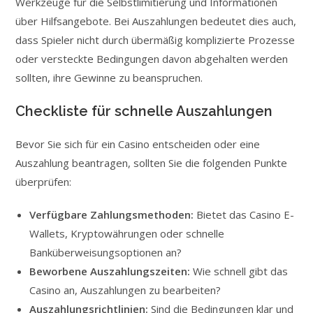
Werkzeuge für die Selbstlimitierung und Informationen
über Hilfsangebote. Bei Auszahlungen bedeutet dies auch,
dass Spieler nicht durch übermäßig komplizierte Prozesse
oder versteckte Bedingungen davon abgehalten werden
sollten, ihre Gewinne zu beanspruchen.
Checkliste für schnelle Auszahlungen
Bevor Sie sich für ein Casino entscheiden oder eine
Auszahlung beantragen, sollten Sie die folgenden Punkte
überprüfen:
Verfügbare Zahlungsmethoden:
Bietet das Casino E-
Wallets, Kryptowährungen oder schnelle
Banküberweisungsoptionen an?
Beworbene Auszahlungszeiten:
Wie schnell gibt das
Casino an, Auszahlungen zu bearbeiten?
Auszahlungsrichtlinien:
Sind die Bedingungen klar und