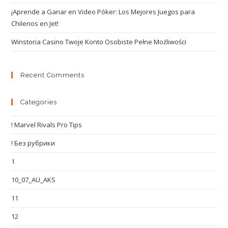
¡Aprende a Ganar en Video Póker: Los Mejores Juegos para
Chilenos en Jet!
Winstoria Casino Twoje Konto Osobiste Pełne Możliwości
Recent Comments
Categories
! Marvel Rivals Pro Tips
! Без рубрики
1
10_07_AU_AKS
11
12