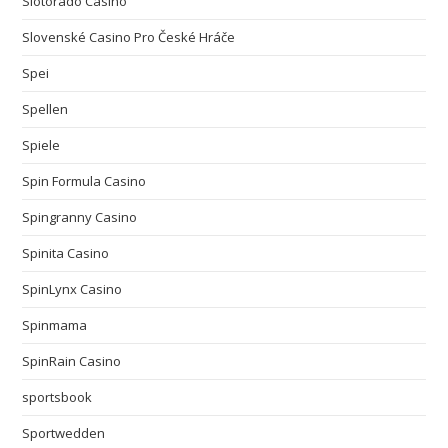
Slotorado Casino
Slovenské Casino Pro České Hráče
Spei
Spellen
Spiele
Spin Formula Casino
Spingranny Casino
Spinita Casino
SpinLynx Casino
Spinmama
SpinRain Casino
sportsbook
Sportwedden