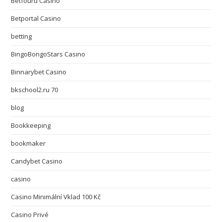
Betfouru Casino
Betportal Casino
betting
BingoBongoStars Casino
Binnarybet Casino
bkschool2.ru 70
blog
Bookkeeping
bookmaker
Candybet Casino
casino
Casino Minimální Vklad 100 Kč
Casino Privé