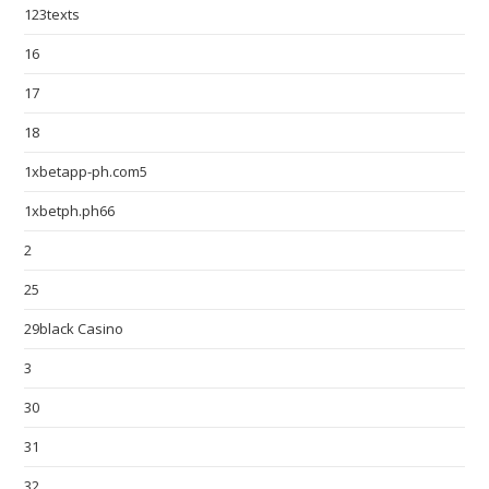
123texts
16
17
18
1xbetapp-ph.com5
1xbetph.ph66
2
25
29black Casino
3
30
31
32