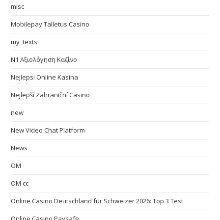
misc
Mobilepay Talletus Casino
my_texts
N1 Αξιολόγηση Καζίνο
Nejlepsi Online Kasina
Nejlepší Zahraniční Casino
new
New Video Chat Platform
News
OM
OM cc
Online Casino Deutschland für Schweizer 2026: Top 3 Test
Online Casino Paysafe