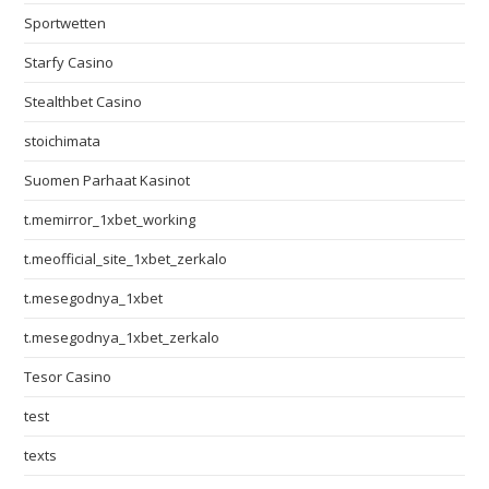
Sportwetten
Starfy Casino
Stealthbet Casino
stoichimata
Suomen Parhaat Kasinot
t.memirror_1xbet_working
t.meofficial_site_1xbet_zerkalo
t.mesegodnya_1xbet
t.mesegodnya_1xbet_zerkalo
Tesor Casino
test
texts