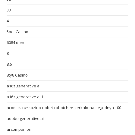
33
4
5bet Casino
6084 done
8
8,6
8ty8 Casino
a16z generative ai
a16z generative ai 1
acomics.ru~kazino-riobet-rabotchee-zerkalo-na-segodnya 100
adobe generative ai
ai companion