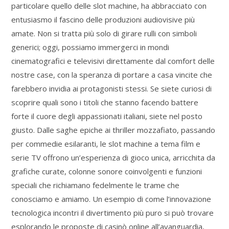
particolare quello delle slot machine, ha abbracciato con
entusiasmo il fascino delle produzioni audiovisive più
amate. Non si tratta più solo di girare rulli con simboli
generici; oggi, possiamo immergerci in mondi
cinematografici e televisivi direttamente dal comfort delle
nostre case, con la speranza di portare a casa vincite che
farebbero invidia ai protagonisti stessi. Se siete curiosi di
scoprire quali sono i titoli che stanno facendo battere
forte il cuore degli appassionati italiani, siete nel posto
giusto. Dalle saghe epiche ai thriller mozzafiato, passando
per commedie esilaranti, le slot machine a tema film e
serie TV offrono un’esperienza di gioco unica, arricchita da
grafiche curate, colonne sonore coinvolgenti e funzioni
speciali che richiamano fedelmente le trame che
conosciamo e amiamo. Un esempio di come l’innovazione
tecnologica incontri il divertimento più puro si può trovare
esplorando le proposte di casinò online all’avanguardia,