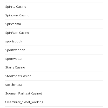
Spinita Casino
SpinLynx Casino
Spinmama
SpinRain Casino
sportsbook
Sportwedden
Sportwetten
Starfy Casino
Stealthbet Casino
stoichimata
Suomen Parhaat Kasinot
t.memirror_1xbet_working