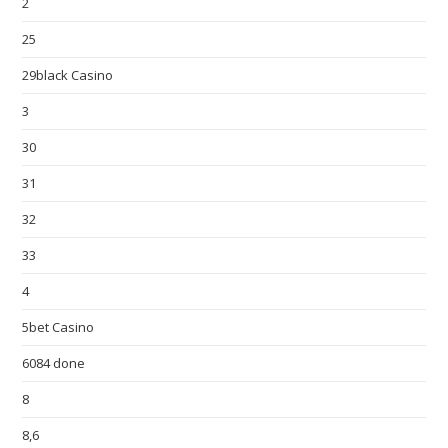
2
25
29black Casino
3
30
31
32
33
4
5bet Casino
6084 done
8
8,6