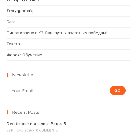
Στοιχηματικές
Блог
Пинап казино в КЗ: Ваш путь к азартным победам!
Текста
Форекс Обучение
Newsletter
GO
Recent Posts
Den tropiske ø-tema i Pirots 5
29TH JUNE 2026
/
0 COMMENTS