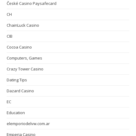
České Casino Paysafecard
CH
ChainLuck Casino
CIB
Cocoa Casino
Computers, Games
Crazy Tower Сasino
Dating Tips
Dazard Casino
EC
Education
elemporiodelvw.com.ar
Emperia Casino