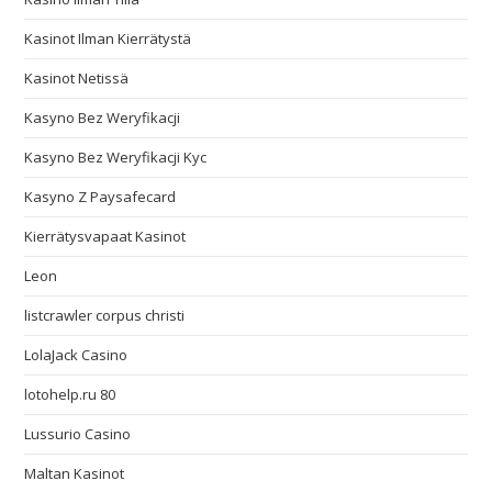
Kasinot Ilman Kierrätystä
Kasinot Netissä
Kasyno Bez Weryfikacji
Kasyno Bez Weryfikacji Kyc
Kasyno Z Paysafecard
Kierrätysvapaat Kasinot
Leon
listcrawler corpus christi
LolaJack Casino
lotohelp.ru 80
Lussurio Casino
Maltan Kasinot