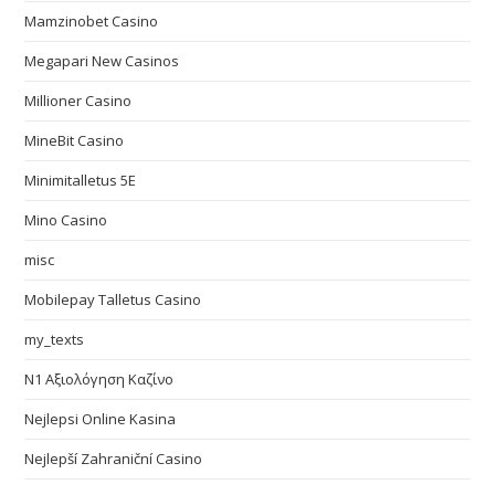
Mamzinobet Casino
Megapari New Casinos
Millioner Casino
MineBit Casino
Minimitalletus 5E
Mino Casino
misc
Mobilepay Talletus Casino
my_texts
N1 Αξιολόγηση Καζίνο
Nejlepsi Online Kasina
Nejlepší Zahraniční Casino