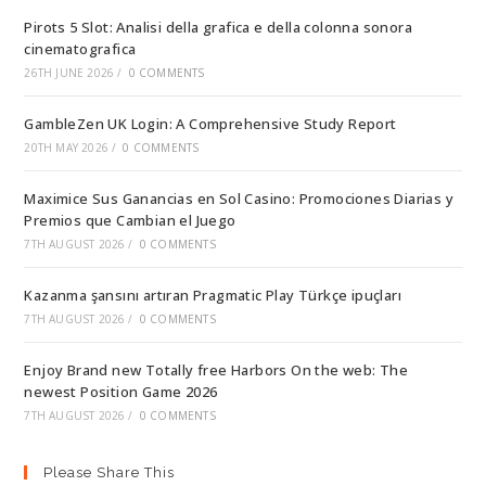
Pirots 5 Slot: Analisi della grafica e della colonna sonora
cinematografica
26TH JUNE 2026
/
0 COMMENTS
GambleZen UK Login: A Comprehensive Study Report
20TH MAY 2026
/
0 COMMENTS
Maximice Sus Ganancias en Sol Casino: Promociones Diarias y
Premios que Cambian el Juego
7TH AUGUST 2026
/
0 COMMENTS
Kazanma şansını artıran Pragmatic Play Türkçe ipuçları
7TH AUGUST 2026
/
0 COMMENTS
Enjoy Brand new Totally free Harbors On the web: The
newest Position Game 2026
7TH AUGUST 2026
/
0 COMMENTS
Please Share This