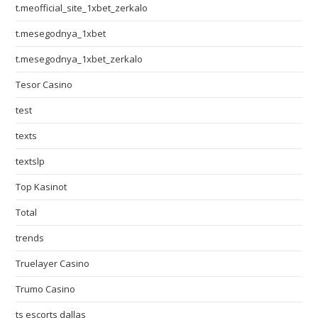
t.meofficial_site_1xbet_zerkalo
t.mesegodnya_1xbet
t.mesegodnya_1xbet_zerkalo
Tesor Casino
test
texts
textslp
Top Kasinot
Total
trends
Truelayer Casino
Trumo Casino
ts escorts dallas