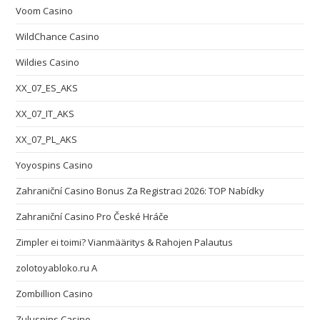
Voom Casino
WildChance Casino
Wildies Casino
XX_07_ES_AKS
XX_07_IT_AKS
XX_07_PL_AKS
Yoyospins Casino
Zahraniční Casino Bonus Za Registraci 2026: TOP Nabídky
Zahraniční Casino Pro České Hráče
Zimpler ei toimi? Vianmääritys & Rahojen Palautus
zolotoyabloko.ru A
Zombillion Casino
Zuluspins Casino