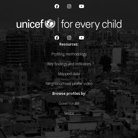
Resources:
Profiling methodology
Key findings and indicators
Mapped data
Neighbourhood profile video
Browse profiles by:
Governorate
Sector