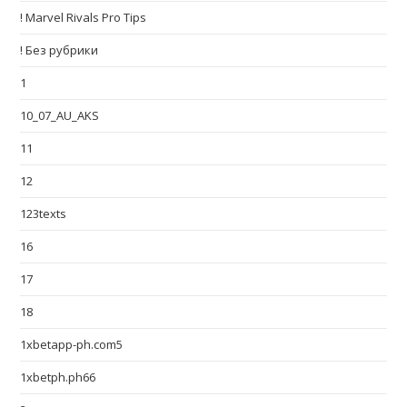
! Marvel Rivals Pro Tips
! Без рубрики
1
10_07_AU_AKS
11
12
123texts
16
17
18
1xbetapp-ph.com5
1xbetph.ph66