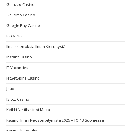
Golazzo Casino
Golisimo Casino
Google Pay Casino
IGAMING
Ilmaiskierroksia Ilman Kierrätystä
Instant Casino
IT Vacancies
JetSetSpins Casino
Jeux
JSlotz Casino
Kaikki Nettikasinot Malta
Kasino Ilman Rekisteröitymistä 2026 – TOP 3 Suomessa
Kasino Ilman Tiliä