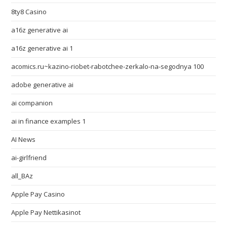
8ty8 Casino
a16z generative ai
a16z generative ai 1
acomics.ru~kazino-riobet-rabotchee-zerkalo-na-segodnya 100
adobe generative ai
ai companion
ai in finance examples 1
AI News
ai-girlfriend
all_BAz
Apple Pay Casino
Apple Pay Nettikasinot