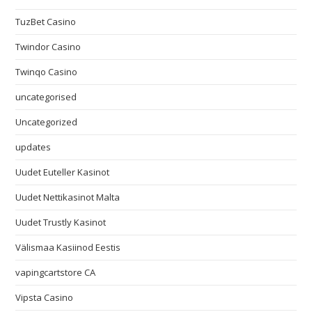
TuzBet Casino
Twindor Casino
Twinqo Casino
uncategorised
Uncategorized
updates
Uudet Euteller Kasinot
Uudet Nettikasinot Malta
Uudet Trustly Kasinot
Välismaa Kasiinod Eestis
vapingcartstore CA
Vipsta Casino