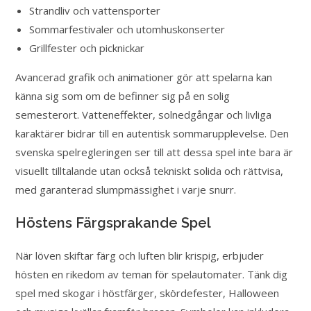
Strandliv och vattensporter
Sommarfestivaler och utomhuskonserter
Grillfester och picknickar
Avancerad grafik och animationer gör att spelarna kan
känna sig som om de befinner sig på en solig
semesterort. Vatteneffekter, solnedgångar och livliga
karaktärer bidrar till en autentisk sommarupplevelse. Den
svenska spelregleringen ser till att dessa spel inte bara är
visuellt tilltalande utan också tekniskt solida och rättvisa,
med garanterad slumpmässighet i varje snurr.
Höstens Färgsprakande Spel
När löven skiftar färg och luften blir krispig, erbjuder
hösten en rikedom av teman för spelautomater. Tänk dig
spel med skogar i höstfärger, skördefester, Halloween