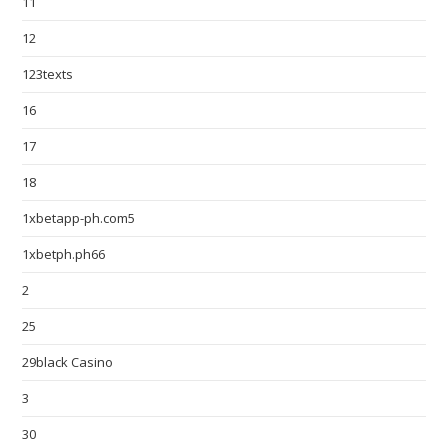
11
12
123texts
16
17
18
1xbetapp-ph.com5
1xbetph.ph66
2
25
29black Casino
3
30