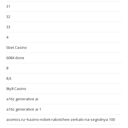
31
32
33
4
5bet Casino
6084 done
8
8,6
8ty8 Casino
a16z generative ai
a16z generative ai 1
acomics.ru~kazino-riobet-rabotchee-zerkalo-na-segodnya 100