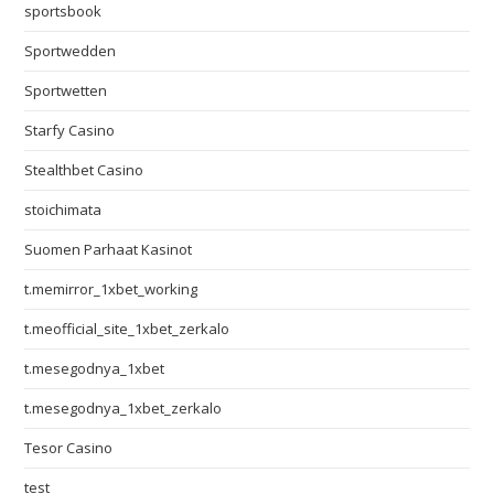
sportsbook
Sportwedden
Sportwetten
Starfy Casino
Stealthbet Casino
stoichimata
Suomen Parhaat Kasinot
t.memirror_1xbet_working
t.meofficial_site_1xbet_zerkalo
t.mesegodnya_1xbet
t.mesegodnya_1xbet_zerkalo
Tesor Casino
test