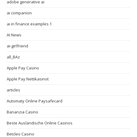
adobe generative ai
ai companion
ai in finance examples 1
AI News
ai-girlfriend
all_BAz
Apple Pay Casino
Apple Pay Nettikasinot
articles
Automaty Online Paysafecard
Bananzia Casino
Beste Ausländische Online Casinos
Betcleo Casino