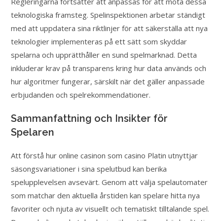
Regleringarna fortsätter att anpassas för att möta dessa
teknologiska framsteg. Spelinspektionen arbetar ständigt
med att uppdatera sina riktlinjer för att säkerställa att nya
teknologier implementeras på ett sätt som skyddar
spelarna och upprätthåller en sund spelmarknad. Detta
inkluderar krav på transparens kring hur data används och
hur algoritmer fungerar, särskilt när det gäller anpassade
erbjudanden och spelrekommendationer.
Sammanfattning och Insikter för
Spelaren
Att förstå hur online casinon som casino Platin utnyttjar
säsongsvariationer i sina spelutbud kan berika
spelupplevelsen avsevärt. Genom att välja spelautomater
som matchar den aktuella årstiden kan spelare hitta nya
favoriter och njuta av visuellt och tematiskt tilltalande spel.