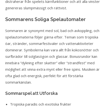
distraherar från spelets kärnfunktioner och att alla vinster
genereras slumpmässigt och rättvist.
Sommarens Soliga Spelautomater
Sommaren är synonymt med sol, bad och avkoppling, och
spelautomaterna följer gärna efter. Teman som tropiska
öar, stränder, sommarfestivaler och vattenaktiviteter
dominerar. Symbolerna kan vara allt från kokosnötter och
surfbrädor till solglasögon och glassar. Bonusrundor kan
innebära “dykning efter skatter” eller “strandfest” med
möjlighet att vinna extra mynt eller free spins. Musiken är
ofta glad och energisk, perfekt för att förstärka
sommarkänslan.
Sommarspel att Utforska
Tropiska paradis och exotiska frukter