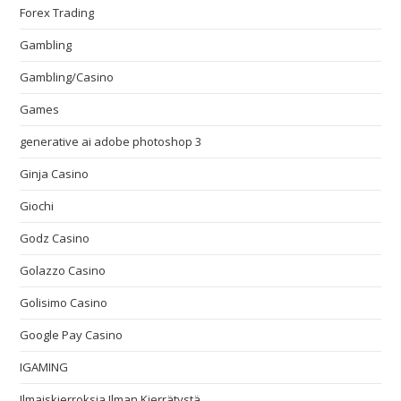
Forex Trading
Gambling
Gambling/Casino
Games
generative ai adobe photoshop 3
Ginja Casino
Giochi
Godz Casino
Golazzo Casino
Golisimo Casino
Google Pay Casino
IGAMING
Ilmaiskierroksia Ilman Kierrätystä