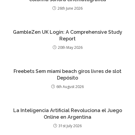
26th June 2026
GambleZen UK Login: A Comprehensive Study
Report
20th May 2026
Freebets Sem miami beach giros livres de slot
Depósito
6th August 2026
La Inteligencia Artificial Revoluciona el Juego
Online en Argentina
31st July 2026