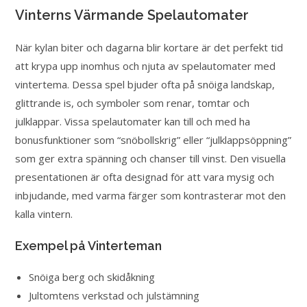
Vinterns Värmande Spelautomater
När kylan biter och dagarna blir kortare är det perfekt tid
att krypa upp inomhus och njuta av spelautomater med
vintertema. Dessa spel bjuder ofta på snöiga landskap,
glittrande is, och symboler som renar, tomtar och
julklappar. Vissa spelautomater kan till och med ha
bonusfunktioner som “snöbollskrig” eller “julklappsöppning”
som ger extra spänning och chanser till vinst. Den visuella
presentationen är ofta designad för att vara mysig och
inbjudande, med varma färger som kontrasterar mot den
kalla vintern.
Exempel på Vinterteman
Snöiga berg och skidåkning
Jultomtens verkstad och julstämning