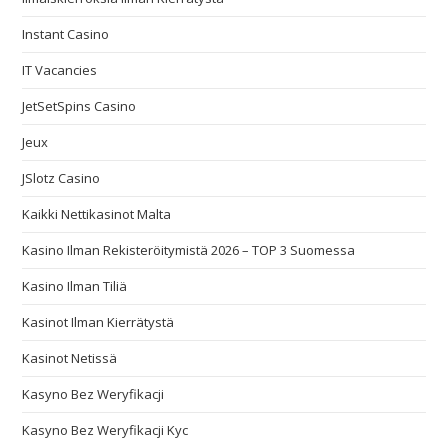
Instant Casino
IT Vacancies
JetSetSpins Casino
Jeux
JSlotz Casino
Kaikki Nettikasinot Malta
Kasino Ilman Rekisteröitymistä 2026 – TOP 3 Suomessa
Kasino Ilman Tiliä
Kasinot Ilman Kierrätystä
Kasinot Netissä
Kasyno Bez Weryfikacji
Kasyno Bez Weryfikacji Kyc