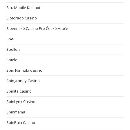
Siru Mobile Kasinot
Slotorado Casino
Slovenské Casino Pro České Hráče
Spei
Spellen
Spiele
Spin Formula Casino
Spingranny Casino
Spinita Casino
SpinLynx Casino
Spinmama
SpinRain Casino