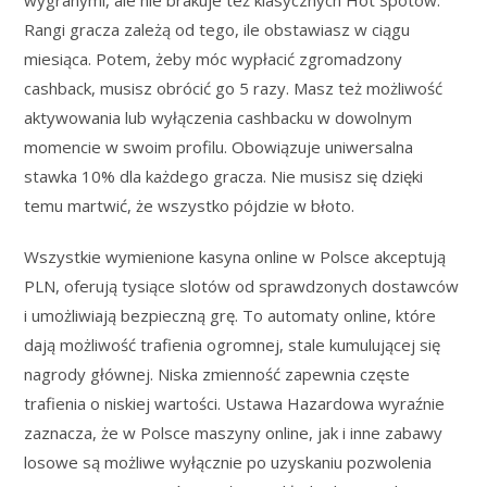
wygranymi, ale nie brakuje też klasycznych Hot Spotów.
Rangi gracza zależą od tego, ile obstawiasz w ciągu
miesiąca. Potem, żeby móc wypłacić zgromadzony
cashback, musisz obrócić go 5 razy. Masz też możliwość
aktywowania lub wyłączenia cashbacku w dowolnym
momencie w swoim profilu. Obowiązuje uniwersalna
stawka 10% dla każdego gracza. Nie musisz się dzięki
temu martwić, że wszystko pójdzie w błoto.
Wszystkie wymienione kasyna online w Polsce akceptują
PLN, oferują tysiące slotów od sprawdzonych dostawców
i umożliwiają bezpieczną grę. To automaty online, które
dają możliwość trafienia ogromnej, stale kumulującej się
nagrody głównej. Niska zmienność zapewnia częste
trafienia o niskiej wartości. Ustawa Hazardowa wyraźnie
zaznacza, że w Polsce maszyny online, jak i inne zabawy
losowe są możliwe wyłącznie po uzyskaniu pozwolenia