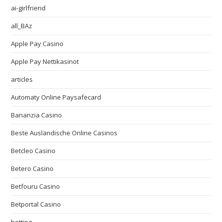
ai-girlfriend
all_BAz
Apple Pay Casino
Apple Pay Nettikasinot
articles
Automaty Online Paysafecard
Bananzia Casino
Beste Ausländische Online Casinos
Betcleo Casino
Betero Casino
Betfouru Casino
Betportal Casino