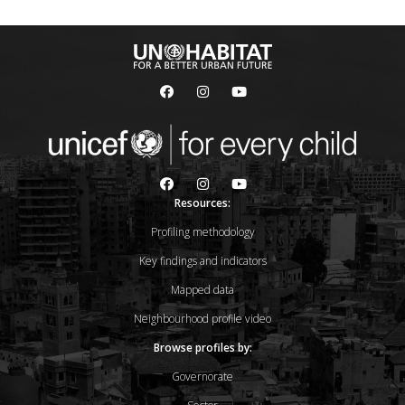
Resources:
Profiling methodology
Key findings and indicators
Mapped data
Neighbourhood profile video
Browse profiles by:
Governorate