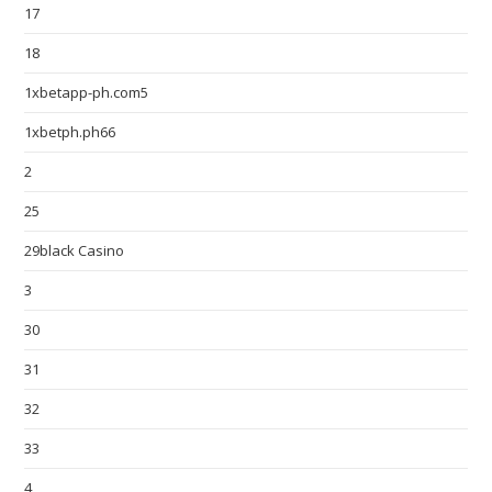
17
18
1xbetapp-ph.com5
1xbetph.ph66
2
25
29black Casino
3
30
31
32
33
4