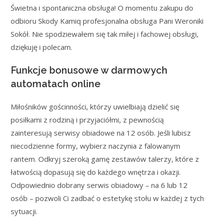
Świetna i spontaniczna obsługa! O momentu zakupu do
odbioru Skody Kamiq profesjonalna obsługa Pani Weroniki
Sokół. Nie spodziewałem się tak miłej i fachowej obsługi,
dziękuję i polecam.
Funkcje bonusowe w darmowych
automatach online
Miłośników gościnności, którzy uwielbiają dzielić się
posiłkami z rodziną i przyjaciółmi, z pewnością
zainteresują serwisy obiadowe na 12 osób. Jeśli lubisz
niecodzienne formy, wybierz naczynia z falowanym
rantem. Odkryj szeroką gamę zestawów talerzy, które z
łatwością dopasują się do każdego wnętrza i okazji.
Odpowiednio dobrany serwis obiadowy – na 6 lub 12
osób – pozwoli Ci zadbać o estetykę stołu w każdej z tych
sytuacji.