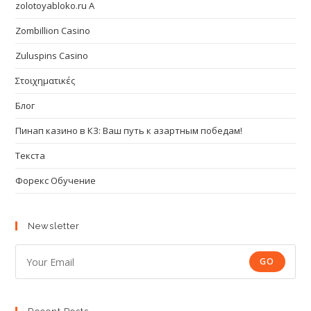
zolotoyabloko.ru A
Zombillion Casino
Zuluspins Casino
Στοιχηματικές
Блог
Пинап казино в КЗ: Ваш путь к азартным победам!
Текста
Форекс Обучение
Newsletter
GO