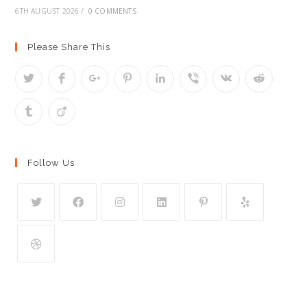
6TH AUGUST 2026
/
0 COMMENTS
Please Share This
Follow Us