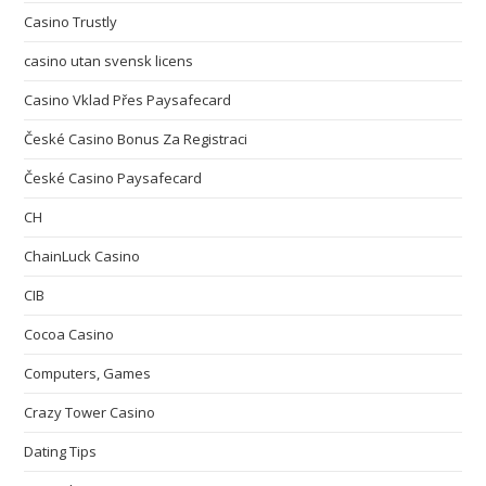
Casino Trustly
casino utan svensk licens
Casino Vklad Přes Paysafecard
České Casino Bonus Za Registraci
České Casino Paysafecard
CH
ChainLuck Casino
CIB
Cocoa Casino
Computers, Games
Crazy Tower Сasino
Dating Tips