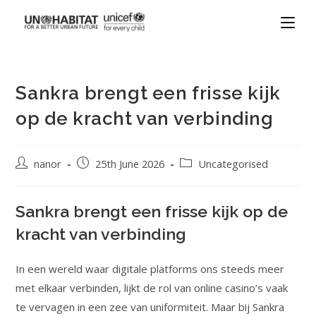
Sankra brengt een frisse kijk
op de kracht van verbinding
nanor
25th June 2026
Uncategorised
Sankra brengt een frisse kijk op de
kracht van verbinding
In een wereld waar digitale platforms ons steeds meer
met elkaar verbinden, lijkt de rol van online casino’s vaak
te vervagen in een zee van uniformiteit. Maar bij Sankra