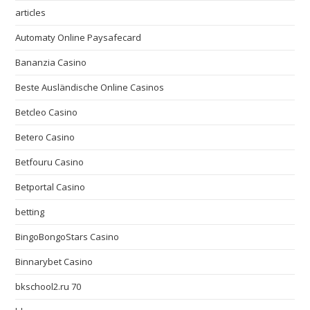
articles
Automaty Online Paysafecard
Bananzia Casino
Beste Ausländische Online Casinos
Betcleo Casino
Betero Casino
Betfouru Casino
Betportal Casino
betting
BingoBongoStars Casino
Binnarybet Casino
bkschool2.ru 70