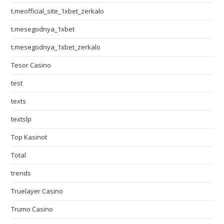
t.meofficial_site_1xbet_zerkalo
t.mesegodnya_1xbet
t.mesegodnya_1xbet_zerkalo
Tesor Casino
test
texts
textslp
Top Kasinot
Total
trends
Truelayer Casino
Trumo Casino