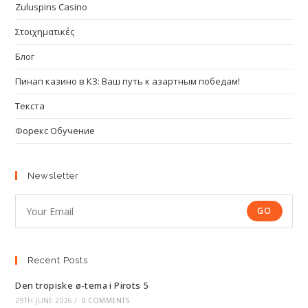
Zuluspins Casino
Στοιχηματικές
Блог
Пинап казино в КЗ: Ваш путь к азартным победам!
Текста
Форекс Обучение
Newsletter
GO
Recent Posts
Den tropiske ø-tema i Pirots 5
29TH JUNE 2026
/
0 COMMENTS