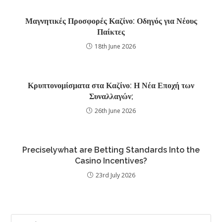
Μαγνητικές Προσφορές Καζίνο: Οδηγός για Νέους
Παίκτες
18th June 2026
Κρυπτονομίσματα στα Καζίνο: Η Νέα Εποχή των
Συναλλαγών;
26th June 2026
Preciselywhat are Betting Standards Into the
Casino Incentives?
23rd July 2026