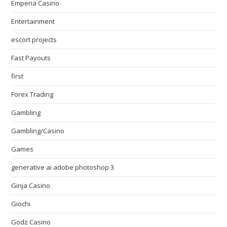
Emperia Casino
Entertainment
escort projects
Fast Payouts
first
Forex Trading
Gambling
Gambling/Casino
Games
generative ai adobe photoshop 3
Ginja Casino
Giochi
Godz Casino