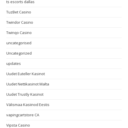
ts escorts dallas
TuzBet Casino
Twindor Casino
Twinqo Casino
uncategorised
Uncategorized
updates
Uudet Euteller Kasinot
Uudet Nettikasinot Malta
Uudet Trustly Kasinot
Välismaa Kasiinod Eestis
vapingcartstore CA
Vipsta Casino