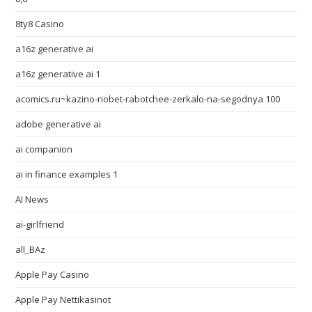
8ty8 Casino
a16z generative ai
a16z generative ai 1
acomics.ru~kazino-riobet-rabotchee-zerkalo-na-segodnya 100
adobe generative ai
ai companion
ai in finance examples 1
AI News
ai-girlfriend
all_BAz
Apple Pay Casino
Apple Pay Nettikasinot