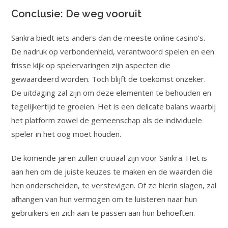
Conclusie: De weg vooruit
Sankra biedt iets anders dan de meeste online casino’s.
De nadruk op verbondenheid, verantwoord spelen en een
frisse kijk op spelervaringen zijn aspecten die
gewaardeerd worden. Toch blijft de toekomst onzeker.
De uitdaging zal zijn om deze elementen te behouden en
tegelijkertijd te groeien. Het is een delicate balans waarbij
het platform zowel de gemeenschap als de individuele
speler in het oog moet houden.
De komende jaren zullen cruciaal zijn voor Sankra. Het is
aan hen om de juiste keuzes te maken en de waarden die
hen onderscheiden, te verstevigen. Of ze hierin slagen, zal
afhangen van hun vermogen om te luisteren naar hun
gebruikers en zich aan te passen aan hun behoeften.