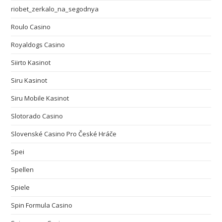
riobet_zerkalo_na_segodnya
Roulo Casino
Royaldogs Casino
Siirto Kasinot
Siru Kasinot
Siru Mobile Kasinot
Slotorado Casino
Slovenské Casino Pro České Hráče
Spei
Spellen
Spiele
Spin Formula Casino