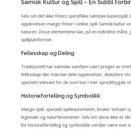
Samisk Kultur og Spill – En Subtil Forb
Selv om det ikke finnes spesifikke samiske kasinospill,
opplevelsen mange finner i online spill. Samisk kultur ve
naturen. Disse elementene kan, på en indirekte måte, 
spillplattformer.
Fellesskap og Deling
Tradisjonelt har samiske samfunn vært preget av sterke s
fellesskap der man kan dele opplevelser, diskutere st
spesielt relevant for de som bor i mer spredtbygde s
Historiefortelling og Symbolikk
Mange spill, spesielt spilleautomater, bruker temaer 
legender og naturfenomener. Selv om disse ikke er dire
for historiefortelling og symbolske verdier være noe so