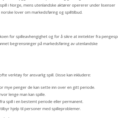
pill i Norge, mens utenlandske aktører opererer under lisenser
l norske lover om markedsføring og spilltilbud.
oen for spilleavhengighet og for å sikre at inntekter fra pengespi
t annet begrensninger på markedsføring av utenlandske
fte verktøy for ansvarlig spill. Disse kan inkludere:
or mye penger de kan sette inn over en gitt periode.
hvor lenge man kan spille.
fra spill i en bestemt periode eller permanent.
tilbyr hjelp til personer med spilleproblemer.