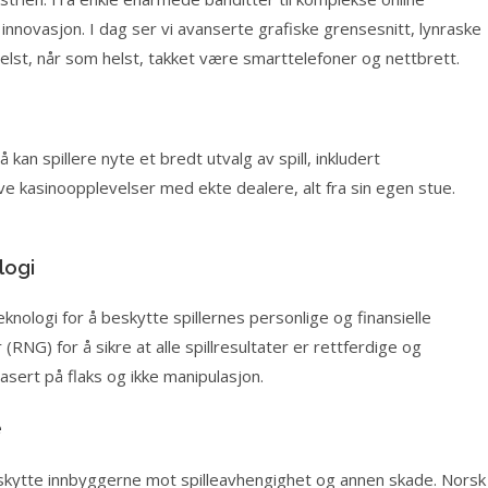
 innovasjon. I dag ser vi avanserte grafiske grensesnitt, lynraske
helst, når som helst, takket være smarttelefoner og nettbrett.
å kan spillere nyte et bredt utvalg av spill, inkludert
live kasinoopplevelser med ekte dealere, alt fra sin egen stue.
logi
nologi for å beskytte spillernes personlige og finansielle
 (RNG) for å sikre at alle spillresultater er rettferdige og
r basert på flaks og ikke manipulasjon.
e
eskytte innbyggerne mot spilleavhengighet og annen skade. Norsk