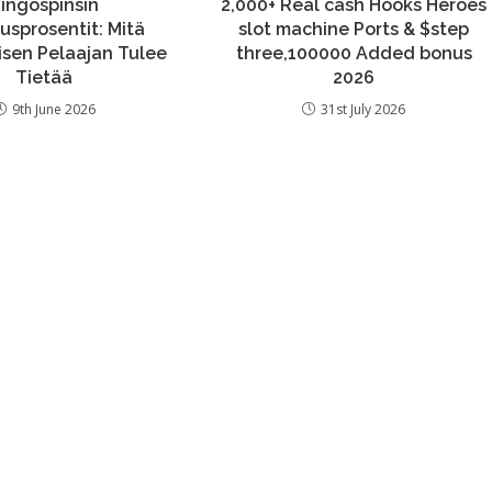
ingospinsin
2,000+ Real cash Hooks Heroes
usprosentit: Mitä
slot machine Ports & $step
sen Pelaajan Tulee
three,100000 Added bonus
Tietää
2026
9th June 2026
31st July 2026